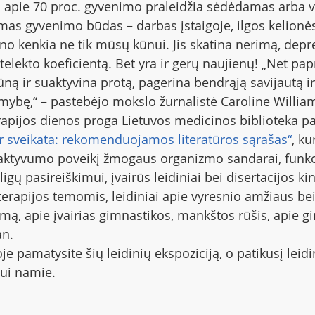
 apie 70 proc. gyvenimo praleidžia sėdėdamas arba vi
s gyvenimo būdas – darbas įstaigoje, ilgos kelionės 
o kenkia ne tik mūsų kūnui. Jis skatina nerimą, depres
elekto koeficientą. Bet yra ir gerų naujienų! „Net pap
ūną ir suaktyvina protą, pagerina bendrąją savijautą ir
ybę,‘‘ – pastebėjo mokslo žurnalistė Caroline Willia
rapijos dienos proga Lietuvos medicinos biblioteka pa
ir sveikata: rekomenduojamos literatūros sąrašas“
, ku
o aktyvumo poveikį žmogaus organizmo sandarai, funkc
ligų pasireiškimui, įvairūs leidiniai bei disertacijos kin
terapijos temomis, leidiniai apie vyresnio amžiaus bei 
umą, apie įvairias gimnastikos, mankštos rūšis, apie g
an.
je pamatysite šių leidinių ekspoziciją, o patikusį leidin
mui namie.