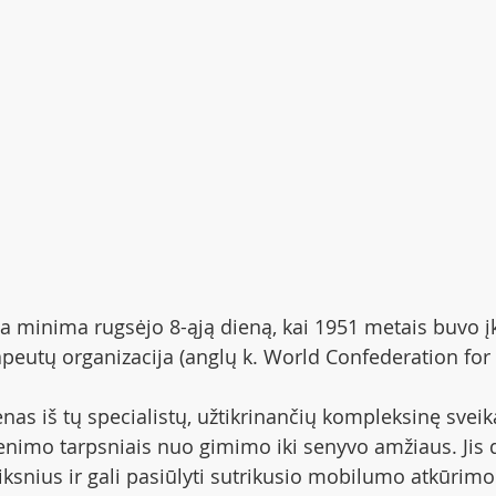
na minima rugsėjo 8-ąją dieną, kai 1951 metais buvo į
apeutų organizacija (anglų k. World Confederation for 
nas iš tų specialistų, užtikrinančių kompleksinę sveik
nimo tarpsniais nuo gimimo iki senyvo amžiaus. Jis 
iksnius ir gali pasiūlyti sutrikusio mobilumo atkūrim