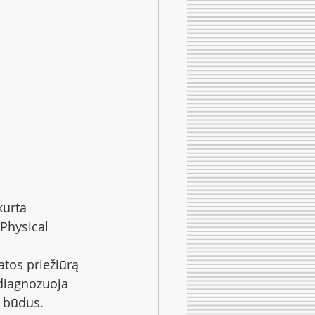
kurta 
Physical 
atos priežiūrą 
diagnozuoja 
o būdus.