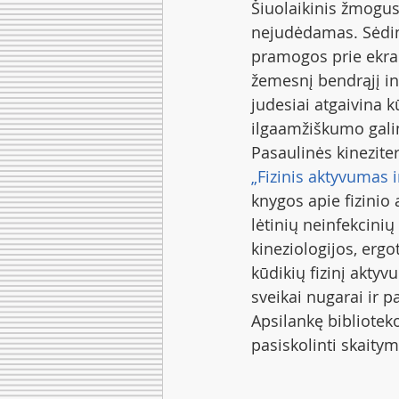
Šiuolaikinis žmogus
nejudėdamas. Sėdima
pramogos prie ekran
žemesnį bendrąjį int
judesiai atgaivina k
ilgaamžiškumo galim
Pasaulinės kinezite
„Fizinis aktyvumas 
knygos apie fizini
lėtinių neinfekcinių 
kineziologijos, ergo
kūdikių fizinį aktyv
sveikai nugarai ir p
Apsilankę biblioteko
pasiskolinti skaity