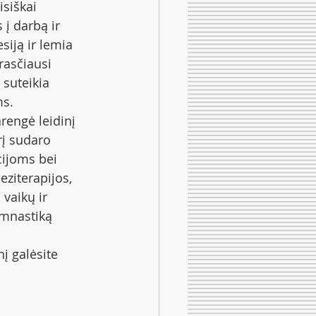
siškai 
į darbą ir 
iją ir lemia 
rasčiausi 
 suteikia 
ms.
rengė leidinį 
rį sudaro 
ijoms bei 
eziterapijos, 
vaikų ir 
imnastiką 
į galėsite 