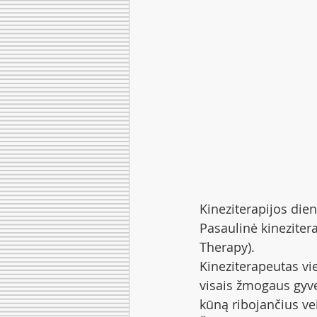
Kineziterapijos die
Pasaulinė kineziter
Therapy).
Kineziterapeutas vie
visais žmogaus gyve
kūną ribojančius ve