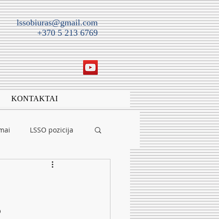
lssobiuras@gmail.com
+370 5 213 6769
KONTAKTAI
imai
LSSO pozicija
s