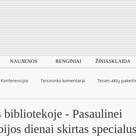
NAUJIENOS
RENGINIAI
ŽINIASKLAIDA
Konferencijos
Teisininko komentarai
Teisės aktų pakeit
autinė patirtis
COVID-19
bibliotekoje - Pasaulinei
pijos dienai skirtas specialu