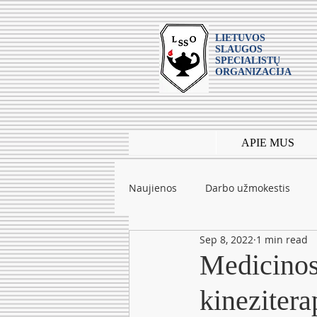
LIETUVOS
SLAUGOS
SPECIALISTŲ
ORGANIZACIJA
APIE MUS
Naujienos
Darbo užmokestis
Sep 8, 2022
1 min read
Leidiniai
mokslas
Tarpt
Medicinos 
kinezitera