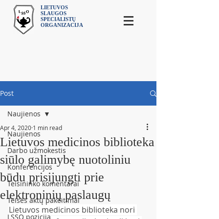
LIETUVOS
SLAUGOS
SPECIALISTŲ
ORGANIZACIJA
Post
Naujienos
Apr 4, 2020
1 min read
Naujienos
Lietuvos medicinos biblioteka
Darbo užmokestis
siūlo galimybę nuotoliniu
Konferencijos
būdu prisijungti prie
Teisininko komentarai
elektroninių paslaugų
Teisės aktų pakeitimai
Lietuvos medicinos biblioteka nori 
LSSO pozicija