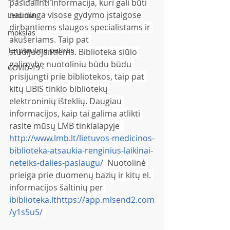
pasidalinti informacija, kuri gali būti 
naudinga visose gydymo įstaigose 
Leidiniai
dirbantiems slaugos specialistams ir 
mokslas
akušeriams. Taip pat 
Tarptautinė patirtis
studijuojantiems. Biblioteka siūlo 
galimybę nuotoliniu būdu būdu 
COVID-19
prisijungti prie bibliotekos, taip pat 
kitų LIBIS tinklo bibliotekų 
elektroninių išteklių. Daugiau 
informacijos, kaip tai galima atlikti 
rasite mūsų LMB tinklalapyje  
http://www.lmb.lt/lietuvos-medicinos-
biblioteka-atsaukia-renginius-laikinai-
neteiks-dalies-paslaugu/
  Nuotolinė 
prieiga prie duomenų bazių ir kitų el. 
informacijos šaltinių per 
ibiblioteka.lt
https://app.mlsend2.com
/y1s5u5/