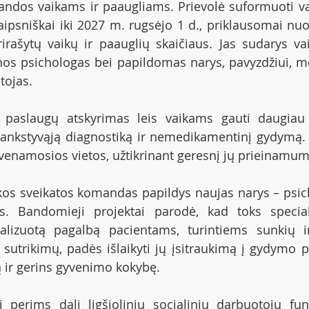
ndos vaikams ir paaugliams. Prievolė suformuoti vai
ipsniškai iki 2027 m. rugsėjo 1 d., priklausomai nuo 
irašytų vaikų ir paauglių skaičiaus. Jas sudarys vai
nos psichologas bei papildomas narys, pavyzdžiui, m
tojas.
 paslaugų atskyrimas leis vaikams gauti daugiau s
t ankstyvąją diagnostiką ir nemedikamentinį gydymą.
yvenamosios vietos, užtikrinant geresnį jų prieinam
os sveikatos komandas papildys naujas narys – psich
s. Bandomieji projektai parodė, kad toks specialis
ualizuotą pagalbą pacientams, turintiems sunkių ir
 sutrikimų, padės išlaikyti jų įsitraukimą į gydymo pr
ą ir gerins gyvenimo kokybę.
 perims dalį ligšiolinių socialinių darbuotojų funk