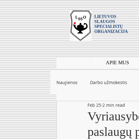
LIETUVOS
SLAUGOS
SPECIALISTŲ
ORGANIZACIJA
APIE MUS
Naujienos
Darbo užmokestis
Feb 25
2 min read
Leidiniai
mokslas
Tarpt
Vyriausybė
paslaugų 