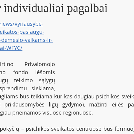
 individualiai pagalbai
t/news/vyriausybe-
veikatos-paslaugu-
-demesio-vaikams-ir-
bai-WFYC/
rtino Privalomojo 
imo fondo lėšomis 
gų teikimo sąlygų 
sprendimu siekiama, 
gliams bus teikiama kur kas daugiau psichikos sveika
t priklausomybės ligų gydymo), mažinti eilės pas 
ygiau prieinamos visuose regionuose.
pokyčių – psichikos sveikatos centruose bus formuoj