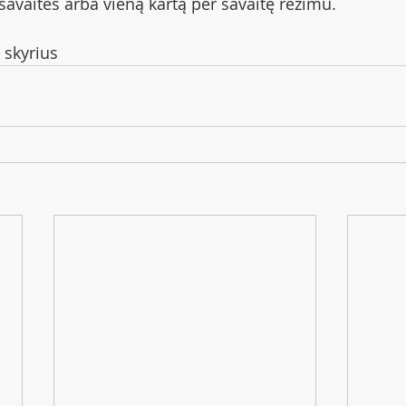
savaites arba vieną kartą per savaitę režimu.
skyrius