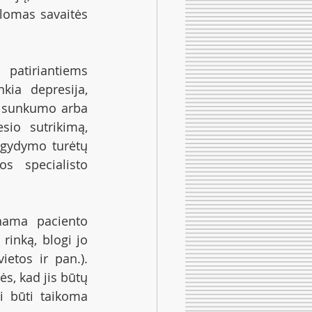
lomas savaitės 
patiriantiems 
kia depresija, 
o sunkumo arba 
sio sutrikimą, 
 gydymo turėtų 
s specialisto 
nama paciento 
rinką, blogi jo 
etos ir pan.). 
s, kad jis būtų 
 būti taikoma 