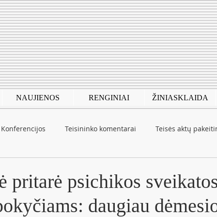
NAUJIENOS
RENGINIAI
ŽINIASKLAIDA
Konferencijos
Teisininko komentarai
Teisės aktų pakeit
autinė patirtis
COVID-19
 pritarė psichikos sveikato
pokyčiams: daugiau dėmesi