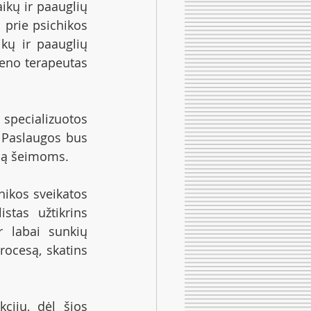
kų ir paauglių 
prie psichikos 
kų ir paauglių 
eno terapeutas 
pecializuotos 
 Paslaugos bus 
umą šeimoms.
ikos sveikatos 
tas užtikrins 
 labai sunkių 
ocesą, skatins 
cijų, dėl šios 