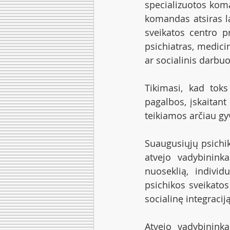
specializuotos koma
komandas atsiras la
sveikatos centro pr
psichiatras, medici
ar socialinis darbuo
Tikimasi, kad toks
pagalbos, įskaitan
teikiamos arčiau g
Suaugusiųjų psichik
atvejo vadybininka
nuoseklią, individ
psichikos sveikatos
socialinę integracij
Atvejo vadybininkai