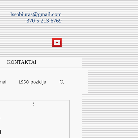
lssobiuras@gmail.com
+370 5 213 6769
KONTAKTAI
imai
LSSO pozicija
s
o