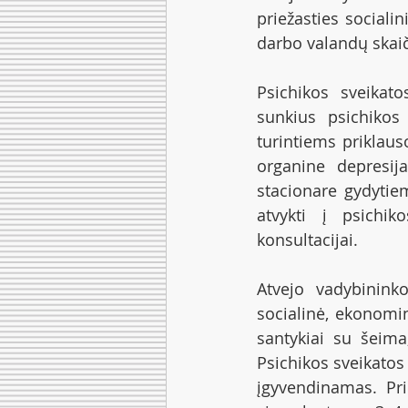
priežasties social
darbo valandų skaič
Psichikos sveikat
sunkius psichikos 
turintiems priklau
organine depresija
stacionare gydytie
atvykti į psichik
konsultacijai. 
Atvejo vadybinink
socialinė, ekonomin
santykiai su šeima,
Psichikos sveikatos 
įgyvendinamas. Pri