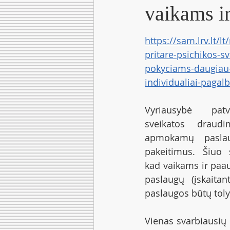
vaikams ir
https://sam.lrv.lt/l
pritare-psichikos-s
pokyciams-daugiau
individualiai-pagal
Vyriausybė patvi
sveikatos draud
apmokamų paslau
pakeitimus. Šiuo 
kad vaikams ir paau
paslaugų (įskaitan
paslaugos būtų tol
Vienas svarbiausių 