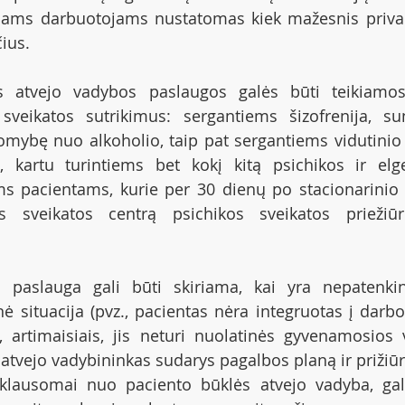
iniams darbuotojams nustatomas kiek mažesnis priva
ius.
os atvejo vadybos paslaugos galės būti teikiamos 
sveikatos sutrikimus: sergantiems šizofrenija, sun
somybę nuo alkoholio, taip pat sergantiems vidutini
, kartu turintiems bet kokį kitą psichikos ir elge
ms pacientams, kurie per 30 dienų po stacionarinio
os sveikatos centrą psichikos sveikatos priežiūro
o paslauga gali būti skiriama, kai yra nepatenki
ė situacija (pvz., pacientas nėra integruotas į darbo 
 artimaisiais, jis neturi nuolatinės gyvenamosios vi
atvejo vadybininkas sudarys pagalbos planą ir prižiūrė
klausomai nuo paciento būklės atvejo vadyba, gali