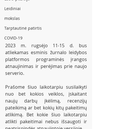
Leidiniai
mokslas
Tarptautinė patirtis
COVID-19
2023 m. rugsėjo 11-15 d. bus 
atliekamas esminis žurnalo leidybos 
platformos programinės įrangos 
atnaujinimas ir perėjimas prie naujo 
serverio.
Prašome šiuo laikotarpiu susilaikyti 
nuo bet kokios veiklos, įskaitant 
naujų darbų įkėlimą, recenzijų 
pateikimą ar bet kokių kitų pakeitimų 
atlikimą. Bet kokie šiuo laikotarpiu 
atlikti pakeitimai nebus išsaugoti ir 
neatsispindės atnaujintoje versijoje.