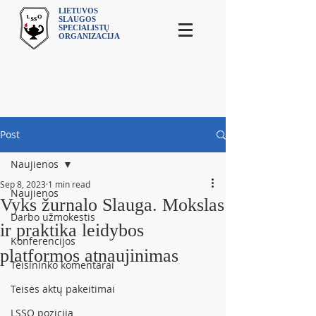
LIETUVOS
SLAUGOS
SPECIALISTŲ
ORGANIZACIJA
Post
Naujienos
Sep 8, 2023
1 min read
Naujienos
Vyks žurnalo Slauga. Mokslas
Darbo užmokestis
ir praktika leidybos
Konferencijos
platformos atnaujinimas
Teisininko komentarai
Teisės aktų pakeitimai
LSSO pozicija