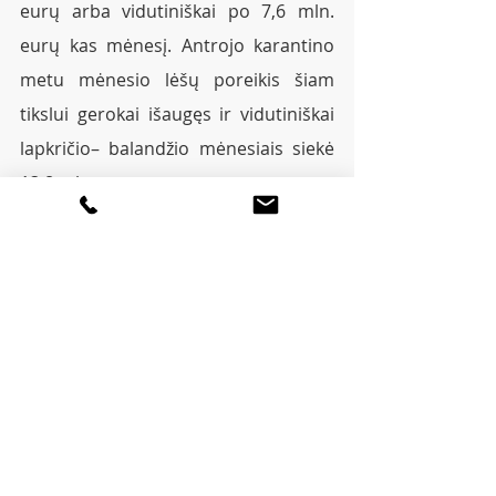
eurų arba vidutiniškai po 7,6 mln. 
eurų kas mėnesį. Antrojo karantino 
metu mėnesio lėšų poreikis šiam 
tikslui gerokai išaugęs ir vidutiniškai 
lapkričio– balandžio mėnesiais siekė 
13,8 mln. eurų.
Ligonių kasos netrukus pradės 
vertinti ir ASPĮ pateiktas paraiškas 
padidintam darbo užmokesčiui 
kompensuoti už gegužės mėnesį.
Ligonių kasos kviečia:
Skaityti svarbiausias naujienas 
Facebook: 
https://goo.gl/ML8SqJ
Pamatyti naujausias nuotraukas ;) 
Instagram: 
https://goo.gl/tXvpXr
Žiūrėti išsamius ir linksmus vaizdo 