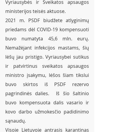
Vyriausybės ir Sveikatos apsaugos 
ministerijos teisės aktuose.
2021 m. PSDF biudžete atlyginimų 
priedams dėl COVID-19 kompensuoti 
buvo numatyta 45,6 mln. eurų. 
Nemažėjant infekcijos mastams, šių 
lėšų jau pristigo. Vyriausybei sutikus 
ir patvirtinus sveikatos apsaugos 
ministro įsakymu, lėšos šiam tikslui 
buvo skirtos iš PSDF rezervo 
pagrindinės dalies.  Iš šio šaltinio 
buvo kompensuota dalis vasario ir 
kovo darbo užmokesčio padidinimo 
sąnaudų.
Visoje Lietuvoje antrasis karantinas 