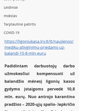
Leidiniai
mokslas
Tarptautinė patirtis
COVID-19
https://ligoniukasa.lrv.lt/lt/naujienos/
mediku-atlyginimu-priedams-uz-
balandi-10-8-mln-euru
Padidintam darbuotojų darbo 
užmokesčiui kompensuoti už 
balandžio mėnesį ligonių kasos 
gydymo įstaigoms pervedė 10,8 
mln. eurų. Nuo antrojo karantino 
pradžios – 2020-ųjų spalio- lapkričio 