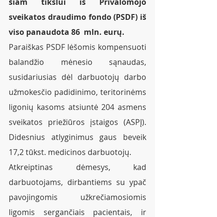
šiam tikslui iš Privalomojo 
sveikatos draudimo fondo (PSDF) iš 
viso panaudota 86  mln. eurų.
Paraiškas PSDF lėšomis kompensuoti 
balandžio mėnesio sąnaudas, 
susidariusias dėl darbuotojų darbo 
užmokesčio padidinimo, teritorinėms 
ligonių kasoms atsiuntė 204 asmens 
sveikatos priežiūros įstaigos (ASPĮ). 
Didesnius atlyginimus gaus beveik 
17,2 tūkst. medicinos darbuotojų.
Atkreiptinas dėmesys, kad 
darbuotojams, dirbantiems su ypač 
pavojingomis užkrečiamosiomis 
ligomis sergančiais pacientais, ir 