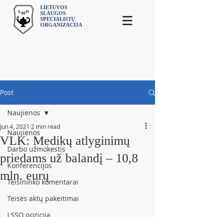
LIETUVOS
SLAUGOS
SPECIALISTŲ
ORGANIZACIJA
Post
Naujienos
Jun 4, 2021
2 min read
Naujienos
VLK: Medikų atlyginimų
Darbo užmokestis
priedams už balandį – 10,8
Konferencijos
mln. eurų
Teisininko komentarai
Teisės aktų pakeitimai
LSSO pozicija