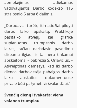
apmokėjimas atliekamas 
vadovaujantis Darbo kodekso 115 
straipsnio 5 arba 6 dalimis.
„Darbdaviai turėtų itin atidžiai pildyti 
darbo laiko apskaitą. Praktikoje 
pasitaiko atvejų, kai grafike 
suplanuotas trumpesnis darbo 
laikas, tačiau darbdavio pavedimu 
dirbama ilgiau, ir tai nėra tinkamai 
apskaitoma, – pabrėžia Š. Orlavičius. – 
Atkreiptinas dėmesys, kad iki darbo 
dienos darbovietėje pabaigos darbo 
laiko apskaitos dokumentuose 
privalo būti pažymėti viršvalandžiai.“
Švenčių dienų išvakarės: viena 
valanda trumpiau