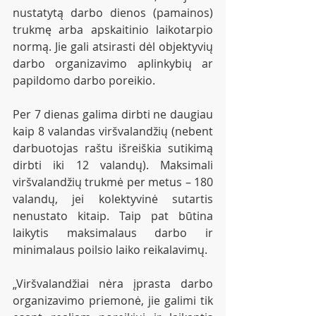
nustatytą darbo dienos (pamainos) 
trukmę arba apskaitinio laikotarpio 
normą. Jie gali atsirasti dėl objektyvių 
darbo organizavimo aplinkybių ar 
papildomo darbo poreikio.
Per 7 dienas galima dirbti ne daugiau 
kaip 8 valandas viršvalandžių (nebent 
darbuotojas raštu išreiškia sutikimą 
dirbti iki 12 valandų). Maksimali 
viršvalandžių trukmė per metus – 180 
valandų, jei kolektyvinė sutartis 
nenustato kitaip. Taip pat būtina 
laikytis maksimalaus darbo ir 
minimalaus poilsio laiko reikalavimų.
„Viršvalandžiai nėra įprasta darbo 
organizavimo priemonė, jie galimi tik 