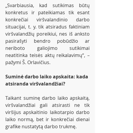
„Svarbiausia, kad sutikimas būtų 
konkretus ir pateikiamas tik esant 
konkrečiai viršvalandinio darbo 
situacijai, t. y. tik atsiradus faktiniam 
viršvalandžių poreikiui, nes iš anksto 
pasirašyti bendro pobūdžio ar 
neriboto galiojimo sutikimai 
neatitinka teisės aktų reikalavimų“, – 
pažymi Š. Orlavičius.
Suminė darbo laiko apskaita: kada 
atsiranda viršvalandžiai?
Taikant suminę darbo laiko apskaitą, 
viršvalandžiai gali atsirasti ne tik 
viršijus apskaitinio laikotarpio darbo 
laiko normą, bet ir konkrečiai dienai 
grafike nustatytą darbo trukmę.