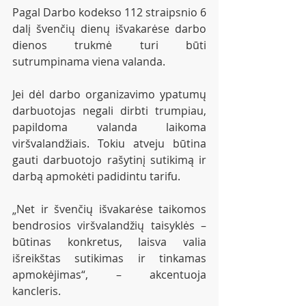
Pagal Darbo kodekso 112 straipsnio 6 
dalį švenčių dienų išvakarėse darbo 
dienos trukmė turi būti 
sutrumpinama viena valanda.
Jei dėl darbo organizavimo ypatumų 
darbuotojas negali dirbti trumpiau, 
papildoma valanda laikoma 
viršvalandžiais. Tokiu atveju būtina 
gauti darbuotojo rašytinį sutikimą ir 
darbą apmokėti padidintu tarifu.
„Net ir švenčių išvakarėse taikomos 
bendrosios viršvalandžių taisyklės – 
būtinas konkretus, laisva valia 
išreikštas sutikimas ir tinkamas 
apmokėjimas“, – akcentuoja 
kancleris.