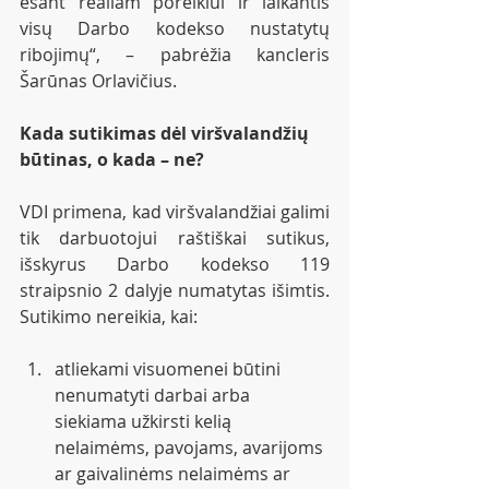
esant realiam poreikiui ir laikantis 
visų Darbo kodekso nustatytų 
ribojimų“, – pabrėžia kancleris 
Šarūnas Orlavičius.
Kada sutikimas dėl viršvalandžių 
būtinas, o kada – ne?
VDI primena, kad viršvalandžiai galimi 
tik darbuotojui raštiškai sutikus, 
išskyrus Darbo kodekso 119 
straipsnio 2 dalyje numatytas išimtis. 
Sutikimo nereikia, kai:
atliekami visuomenei būtini 
nenumatyti darbai arba 
siekiama užkirsti kelią 
nelaimėms, pavojams, avarijoms 
ar gaivalinėms nelaimėms ar 