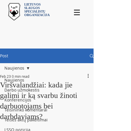
LIETUVOS
SLAUGOS
SPECIALISTŲ
ORGANIZACIJA
Post
Naujienos
Feb 23
3 min read
Naujienos
Viršvalandžiai: kada jie
Darbo užmokestis
galimi ir ką svarbu žinoti
Konferencijos
darbuotojams bei
Teisininko komentarai
darbdaviams?
Teisės aktų pakeitimai
LSSO pozicija