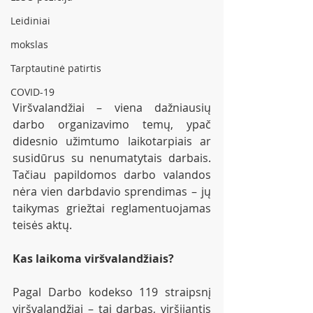
Leidiniai
mokslas
Tarptautinė patirtis
COVID-19
Viršvalandžiai – viena dažniausių 
darbo organizavimo temų, ypač 
didesnio užimtumo laikotarpiais ar 
susidūrus su nenumatytais darbais. 
Tačiau papildomos darbo valandos 
nėra vien darbdavio sprendimas – jų 
taikymas griežtai reglamentuojamas 
teisės aktų.
Kas laikoma viršvalandžiais?
Pagal Darbo kodekso 119 straipsnį 
viršvalandžiai – tai darbas, viršijantis 