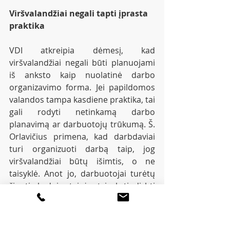
Viršvalandžiai negali tapti įprasta 
praktika
VDI atkreipia dėmesį, kad 
viršvalandžiai negali būti planuojami 
iš anksto kaip nuolatinė darbo 
organizavimo forma. Jei papildomos 
valandos tampa kasdiene praktika, tai 
gali rodyti netinkamą darbo 
planavimą ar darbuotojų trūkumą. Š. 
Orlavičius primena, kad darbdaviai 
turi organizuoti darbą taip, jog 
viršvalandžiai būtų išimtis, o ne 
taisyklė. Anot jo, darbuotojai turėtų 
žinoti, kad jų teisė atsisakyti dirbti 
viršvalandžius – išskyrus įstatyme 
numatytas išimtis – saugoma 
įstatymo.