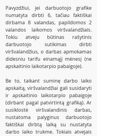
Pavyzdžiui, jei darbuotojo grafike 
numatyta dirbti 6, tačiau faktiškai 
dirbama 8 valandas, papildomos 2 
valandos laikomos viršvalandžiais. 
Tokiu atveju būtinas rašytinis 
darbuotojo sutikimas dirbti 
viršvalandžius, o darbas apmokamas 
didesniu tarifu einamąjį mėnesį (ne 
apskaitinio laikotarpio pabaigoje).
Be to, taikant suminę darbo laiko 
apskaitą, viršvalandžiai gali susidaryti 
ir apskaitinio laikotarpio pabaigoje 
(dirbant pagal patvirtintą grafiką). Ar 
susiklostė viršvalandinis darbas, 
nustatoma palyginus darbuotojo 
faktiškai dirbtą laiką su nustatyta 
darbo laiko trukme. Tokiais atvejais 