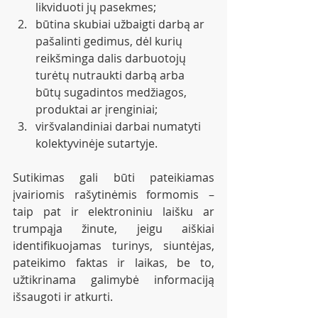
likviduoti jų pasekmes;
būtina skubiai užbaigti darbą ar 
pašalinti gedimus, dėl kurių 
reikšminga dalis darbuotojų 
turėtų nutraukti darbą arba 
būtų sugadintos medžiagos, 
produktai ar įrenginiai;
viršvalandiniai darbai numatyti 
kolektyvinėje sutartyje.
Sutikimas gali būti pateikiamas 
įvairiomis rašytinėmis formomis – 
taip pat ir elektroniniu laišku ar 
trumpąja žinute, jeigu aiškiai 
identifikuojamas turinys, siuntėjas, 
pateikimo faktas ir laikas, be to, 
užtikrinama galimybė informaciją 
išsaugoti ir atkurti.