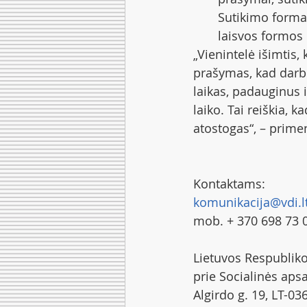
Sutikimo forma 
laisvos formos
„Vienintelė išimtis
prašymas, kad darbo
laikas, padauginus 
laiko. Tai reiškia, 
atostogas“, – prime
Kontaktams:
komunikacija@vdi.l
mob. + 370 698 73 
Lietuvos Respubliko
prie Socialinės aps
Algirdo g. 19, LT-03