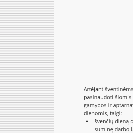
Artėjant šventinėms
pasinaudoti šiomis d
gamybos ir aptarnav
dienomis, taigi:
švenčių dieną d
suminę darbo la