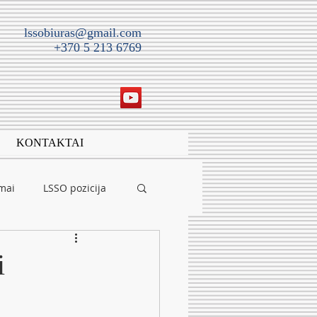
lssobiuras@gmail.com
+370 5 213 6769
KONTAKTAI
imai
LSSO pozicija
i