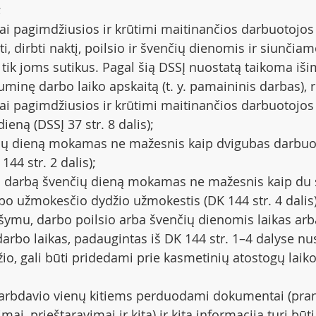
;
ai pagimdžiusios ir krūtimi maitinančios darbuotojos g
, dirbti naktį, poilsio ir švenčių dienomis ir siunčiam
k joms sutikus. Pagal šią DSSĮ nuostatą taikoma išimtis
uminę darbo laiko apskaitą (t. y. pamaininis darbas), r
ai pagimdžiusios ir krūtimi maitinančios darbuotojos
dieną (DSSĮ 37 str. 8 dalis);
ių dieną mokamas ne mažesnis kaip dvigubas darbuo
44 str. 2 dalis);
nį darbą švenčių dieną mokamas ne mažesnis kaip du 
o užmokesčio dydžio užmokestis (DK 144 str. 4 dalis)
šymu, darbo poilsio arba švenčių dienomis laikas arb
darbo laikas, padaugintas iš DK 144 str. 1–4 dalyse nu
io, gali būti pridedami prie kasmetinių atostogų laiko 
darbdavio vienų kitiems perduodami dokumentai (pran
mai, prieštaravimai ir kita) ir kita informacija turi būti 