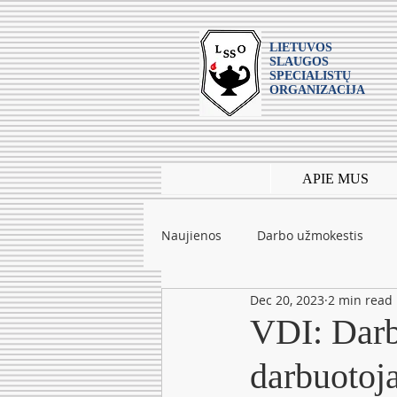
LIETUVOS
SLAUGOS
SPECIALISTŲ
ORGANIZACIJA
APIE MUS
Naujienos
Darbo užmokestis
Dec 20, 2023
2 min read
Leidiniai
mokslas
Tarpt
VDI: Darba
darbuotoj