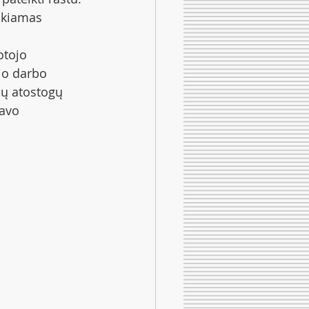
škiamas 
otojo 
io darbo 
ių atostogų 
savo 