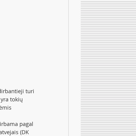
rbantieji turi 
yra tokių 
nėmis 
dirbama pagal 
atvejais (DK 