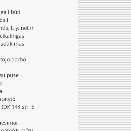
ali būti 
os į 
, t. y. net ir 
eikalingas 
 sutikimas 
tojo darbo 
su puse 
;
a 
statyto 
(DK 144 str. 5 
ešimai, 
pateikti raštu. 