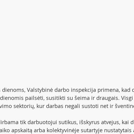
 dienoms, Valstybinė darbo inspekcija primena, kad di
ienomis pailsėti, susitikti su šeima ir draugais. Visgi 
imo sektorių, kur darbas negali sustoti net ir šventi
irbama tik darbuotojui sutikus, išskyrus atvejus, kai 
iko apskaitą arba kolektyvinėje sutartyje nustatytais 