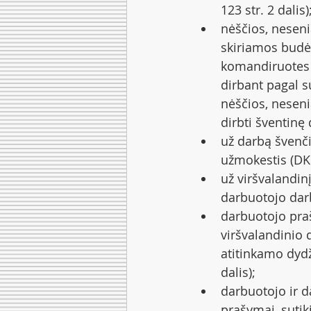
123 str. 2 dalis)
nėščios, neseni
skiriamos budėti
komandiruotes ti
dirbant pagal s
nėščios, neseni
dirbti šventinę 
už darbą švenč
užmokestis (DK 1
už viršvalandi
darbuotojo darb
darbuotojo pra
viršvalandinio 
atitinkamo dydž
dalis);
darbuotojo ir 
prašymai, sutiki