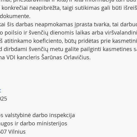
konkrečiai neapibrėžta, taigi sutikimas gali būti išrei
 dokumente.
, kai šis darbas neapmokamas įprasta tvarka, tai darbu
 poilsio ir švenčių dienomis laikas arba viršvalandin
iš atitinkamo koeficiento, būtų pridėtas prie kasmetin
kad dirbdami švenčių metu galite pailginti kasmetines 
na VDI kancleris Šarūnas Orlavičius.
t
025
s valstybinė darbo inspekcija
augos ir darbo ministerijos
607 Vilnius