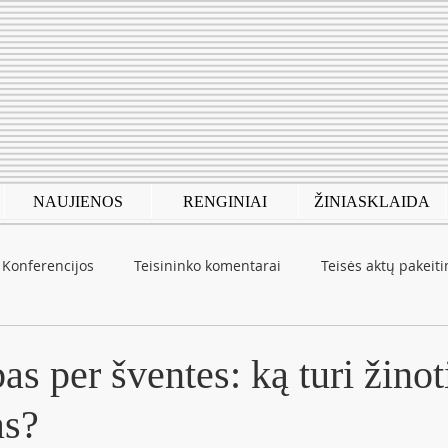
NAUJIENOS
RENGINIAI
ŽINIASKLAIDA
Konferencijos
Teisininko komentarai
Teisės aktų pakeit
autinė patirtis
COVID-19
s per šventes: ką turi žinot
as?