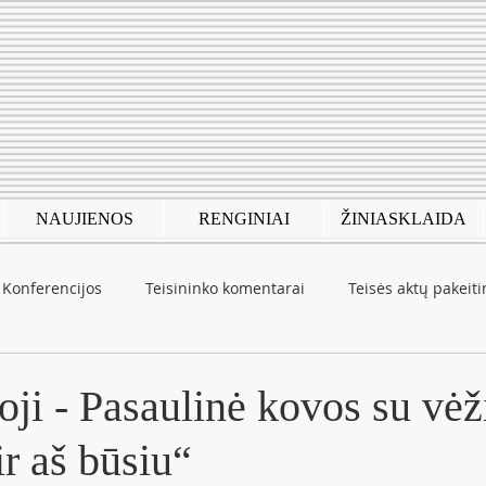
NAUJIENOS
RENGINIAI
ŽINIASKLAIDA
Konferencijos
Teisininko komentarai
Teisės aktų pakeit
autinė patirtis
COVID-19
oji - Pasaulinė kovos su vėž
ir aš būsiu“