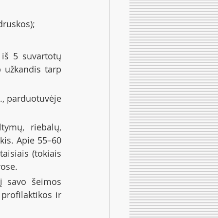
druskos);
 iš 5 suvartotų 
 užkandis tarp 
, parduotuvėje 
tymų, riebalų, 
is. Apie 55–60 
isiais (tokiais 
rose.
į savo šeimos 
ofilaktikos ir 