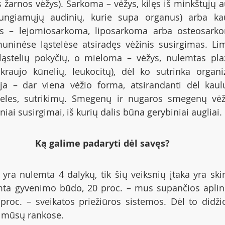
 žarnos vėžys). Sarkoma – vėžys, kilęs iš minkštųjų au
ungiamųjų audinių, kurie supa organus) arba kaul
s – lejomiosarkoma, liposarkoma arba osteosark
ninėse ląstelėse atsiradęs vėžinis susirgimas. Lim
ląstelių pokyčių, o mieloma – vėžys, nulemtas plaz
 kraujo kūnelių, leukocitų), dėl ko sutrinka organi
ija – dar viena vėžio forma, atsirandanti dėl kaulų
teles, sutrikimų. Smegenų ir nugaros smegenų vėžy
iai susirgimai, iš kurių dalis būna gerybiniai augliai.
Ką galime padaryti dėl savęs?
yra nulemta 4 dalykų, tik šių veiksnių įtaka yra skirt
mta gyvenimo būdo, 20 proc. – mus supančios aplink
 proc. – sveikatos priežiūros sistemos. Dėl to didžioj
ra mūsų rankose.