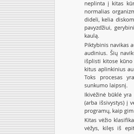
neplinta į kitas kū
normalias organizmo 
dideli, kelia disko
pavyzdžiui, gerybi
kaulą.
Piktybinis navikas a
audinius. Šių navik
išplisti kitose kūno
kitus aplinkinius au
Toks procesas yra
sunkumo laipsnį.
Ikivėžinė būklė yra 
(arba išsivystys) į 
programų, kaip gimd
Kitas vėžio klasifi
vėžys, kilęs iš epi