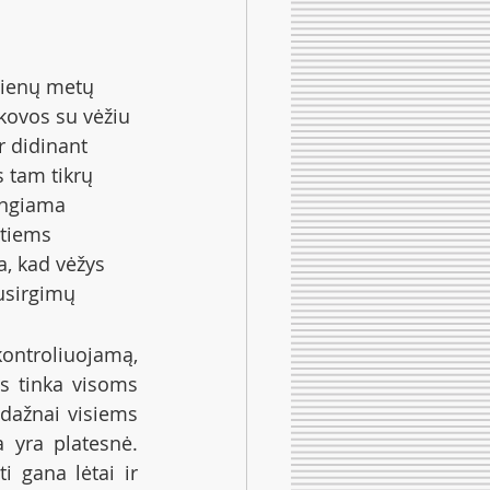
vienų metų 
kovos su vėžiu 
r didinant 
 tam tikrų 
engiama 
ntiems 
, kad vėžys 
usirgimų 
ontroliuojamą, 
s tinka visoms 
dažnai visiems 
 yra platesnė. 
i gana lėtai ir 