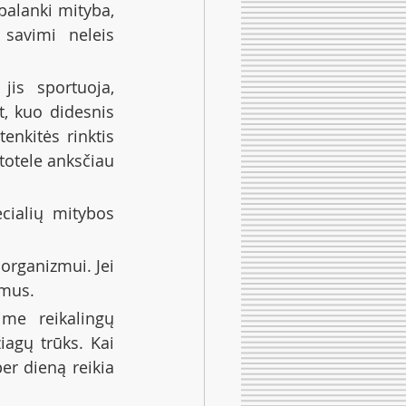
alanki mityba, 
savimi neleis 
is sportuoja, 
, kuo didesnis 
enkitės rinktis 
stotele anksčiau 
cialių mitybos 
organizmui. Jei 
imus.
me reikalingų 
agų trūks. Kai 
r dieną reikia 