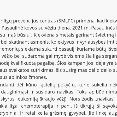
 ligų prevencijos centras (SMLPC) primena, kad kiek
 Pasaulinė kovos su vėžiu diena. 2021 m. Pasaulinės 
u ir aš būsiu“. Kiekvienais metais gerinant švietimą i
bei skatinant asmenis, kolektyvus ir vyriausybes imtis
riemonių, siekiama sukurti pasaulį, kuriame būtų išv
 vėžio bei sudaroma galimybė visiems šia liga serga
dą kvalifikuotą pagalbą. Šios kampanijos idėja yra ta
aus sveikatos sutrikimas, šis susirgimas dėl didelio s
visus aplinkos žmones.
andanti dėl kūno ląstelių pokyčių, kurie sukelia nek
 dauginimąsi ir susidaro navikas. Toks apibūdinima
skyrus leukemiją (kraujo vėžį). Nors žodis „navikas“ 
kia liga, chemoterapija ir pan., iš tikrųjų ši sąvoka
rybiniai ir retai kelia grėsmę gyvybei. Jie linkę augt