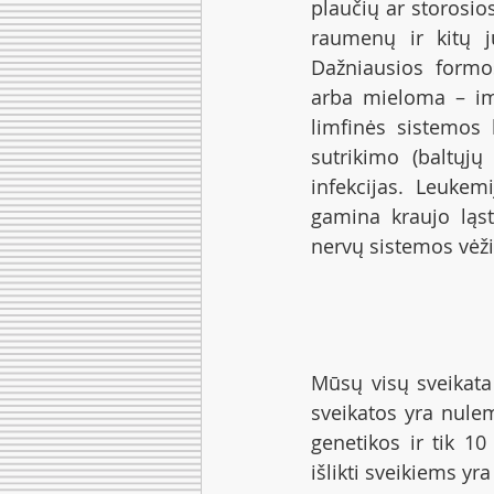
plaučių ar storosios
raumenų ir kitų j
Dažniausios formo
arba mieloma – imu
limfinės sistemos 
sutrikimo (baltųjų
infekcijas. Leukem
gamina kraujo ląs
nervų sistemos vėžin
Mūsų visų sveikata 
sveikatos yra nule
genetikos ir tik 10
išlikti sveikiems y