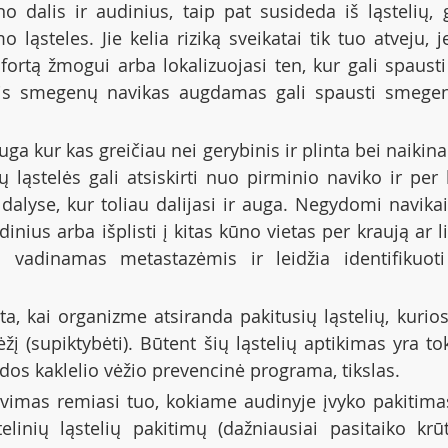
no dalis ir audinius, taip pat susideda iš ląstelių, 
ląsteles. Jie kelia riziką sveikatai tik tuo atveju, j
mfortą žmogui arba lokalizuojasi ten, kur gali spausti
nis smegenų navikas augdamas gali spausti smegeni
uga kur kas greičiau nei gerybinis ir plinta bei naikina
ų ląstelės gali atsiskirti nuo pirminio naviko ir per 
 dalyse, kur toliau dalijasi ir auga. Negydomi navikai 
dinius arba išplisti į kitas kūno vietas per kraują ar l
 vadinamas metastazėmis ir leidžia identifikuoti 
ta, kai organizme atsiranda pakitusių ląstelių, kurios g
vėžį (supiktybėti). Būtent šių ląstelių aptikimas yra to
os kaklelio vėžio prevencinė programa, tikslas.
kavimas remiasi tuo, kokiame audinyje įvyko pakitima
telinių ląstelių pakitimų (dažniausiai pasitaiko krūti