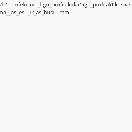
lt/neinfekciniu_ligu_profilaktika/ligu_profilaktika/pa
ma__as_esu_ir_as_busiu.html