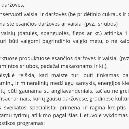
ir daržovės;
servuoti vaisiai ir daržovės (be pridėtinio cukraus ir 
ste esančios daržovės ar vaisiai (pvz., sriubos);
vaisių (datulės, spanguolės, figos ar kt.) atitinka 1
turi būti valgomi pagrindinio valgio metu, o ne kaip
ktuose produktuose esančios daržovės ir vaisiai (pvz.
amintos sriubos, padažai makaronams ir kt.).
aisyklė reiškia, kad maiste turi būti tinkamas bal
aminų ir mineralinių medžiagų santykis, energijos kiek
ėtų būti gaunama su angliavandeniais, tačiau ne greita
olisacharinais, kurių gausu daržovėse, grūdinėse kultū
veikatos specialistai primena ir ragina kreiptis 
mų tyrimų atlikimo pagal šias Lietuvoje vykdomas pr
ostikos programas: