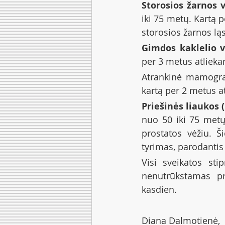
Storosios žarnos 
iki 75 metų. Kartą 
storosios žarnos ląs
Gimdos kaklelio v
per 3 metus atlieka
Atrankinė mamograf
kartą per 2 metus 
Priešinės liaukos 
nuo 50 iki 75 metų 
prostatos vėžiu. 
tyrimas, parodantis
Visi sveikatos sti
nenutrūkstamas pr
kasdien.
Diana Dalmotienė,