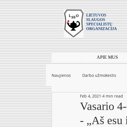
LIETUVOS
SLAUGOS
SPECIALISTŲ
ORGANIZACIJA
APIE MUS
Naujienos
Darbo užmokestis
Feb 4, 2021
4 min read
Leidiniai
mokslas
Tarpt
Vasario 4-
- „Aš esu 