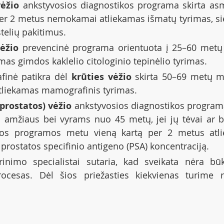
vėžio
 ankstyvosios diagnostikos programa skirta as
per 2 metus nemokamai atliekamas išmatų tyrimas, siek
telių pakitimus.
ėžio
 prevencinė programa orientuota į 25–60 metų 
mas gimdos kaklelio citologinio tepinėlio tyrimas.
inė patikra dėl 
krūties vėžio
 skirta 50–69 metų m
atliekamas mamografinis tyrimas.
(prostatos) vėžio
 ankstyvosios diagnostikos programa
amžiaus bei vyrams nuo 45 metų, jei jų tėvai ar bro
Šios programos metu vieną kartą per 2 metus atli
 prostatos specifinio antigeno (PSA) koncentraciją.
prinimo specialistai sutaria, kad sveikata nėra būk
ocesas. Dėl šios priežasties kiekvienas turime rū