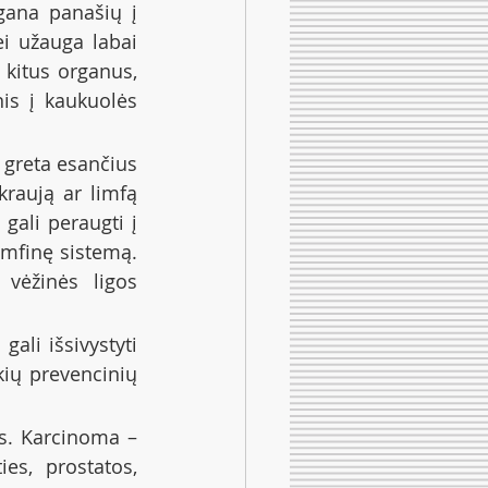
gana panašių į 
ei užauga labai 
 kitus organus, 
s į kaukuolės 
 greta esančius 
kraują ar limfą 
gali peraugti į 
imfinę sistemą. 
vėžinės ligos 
ali išsivystyti 
kių prevencinių 
s. Karcinoma – 
es, prostatos, 