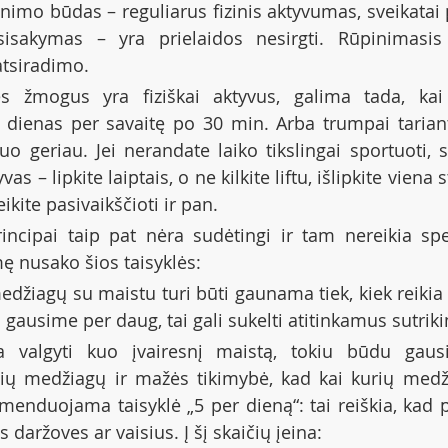
nimo būdas – reguliarus fizinis aktyvumas, sveikatai p
sisakymas – yra prielaidos nesirgti. Rūpinimasis 
atsiradimo.
s žmogus yra fiziškai aktyvus, galima tada, kai j
 dienas per savaitę po 30 min. Arba trumpai tariant
uo geriau. Jei nerandate laiko tikslingai sportuoti, st
as – lipkite laiptais, o ne kilkite liftu, išlipkite viena 
eikite pasivaikščioti ir pan.
incipai taip pat nėra sudėtingi ir tam nereikia spe
ę nusako šios taisyklės:
edžiagų su maistu turi būti gaunama tiek, kiek reikia 
ausime per daug, tai gali sukelti atitinkamus sutrik
a valgyti kuo įvairesnį maistą, tokiu būdu gausi
ių medžiagų ir mažės tikimybė, kad kai kurių medži
menduojama taisyklė „5 per dieną“: tai reiškia, kad pe
s daržoves ar vaisius. Į šį skaičių įeina: