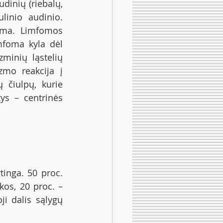
dinių (riebalų, 
inio audinio. 
oma. Limfomos 
foma kyla dėl 
minių ląstelių 
zmo reakcija į 
 čiulpų, kurie 
s – centrinės 
inga. 50 proc. 
os, 20 proc. – 
i dalis sąlygų 