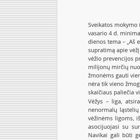
Sveikatos mokymo ir
vasario 4 d. minima
dienos tema – „Aš es
supratimą apie vėžį 
vėžio prevencijos p
milijonų mirčių nuo
žmonėms gauti vieno
nėra tik vieno žmog
skaičiaus paliečia 
Vėžys – liga, atsir
nenormalų ląstelių
vėžinėms ligoms, iš
asocijuojasi su sun
Navikai gali būti ge