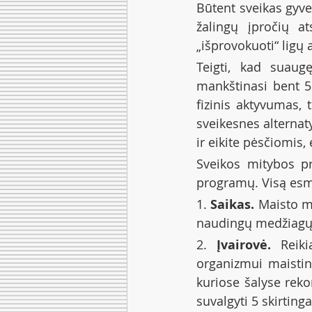
Būtent sveikas gyve
žalingų įpročių at
„išprovokuoti“ ligų 
Teigti, kad suaugę
mankštinasi bent 5
fizinis aktyvumas, t
sveikesnes alternatyv
ir eikite pėsčiomis, 
Sveikos mitybos pr
programų. Visą esm
1. 
Saikas.
 Maisto m
naudingų medžiagų g
2. 
Įvairovė.
 Reiki
organizmui maistin
kuriose šalyse reko
suvalgyti 5 skirtinga