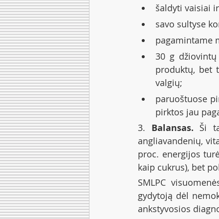
šaldyti vaisiai 
savo sultyse kon
pagamintame mai
30 g džiovintų 
produktų, bet 
valgių;
paruoštuose pir
pirktos jau pag
3. 
Balansas.
 Ši t
angliavandenių, vit
proc. energijos tur
kaip cukrus), bet p
SMLPC visuomenės s
gydytoją dėl nemoka
ankstyvosios diagn