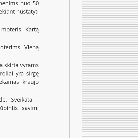
menims nuo 50 
iant nustatyti 
moteris. Kartą 
oterims. Vieną 
 skirta vyrams 
liai yra sirgę 
ekamas kraujo 
lė. Sveikata – 
pintis savimi 