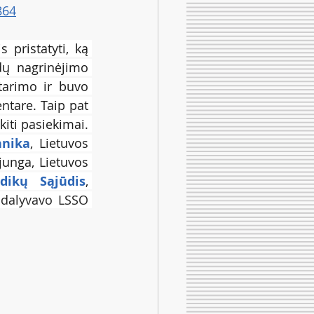
864
pristatyti, ką 
ų nagrinėjimo 
tarimo ir buvo 
tare. Taip pat 
iti pasiekimai. 
hnika
, Lietuvos 
unga, Lietuvos 
dikų Sąjūdis
, 
 
dalyvavo LSSO 