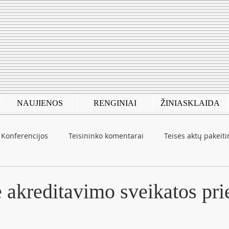
NAUJIENOS
RENGINIAI
ŽINIASKLAIDA
Konferencijos
Teisininko komentarai
Teisės aktų pakeit
autinė patirtis
COVID-19
 akreditavimo sveikatos pri