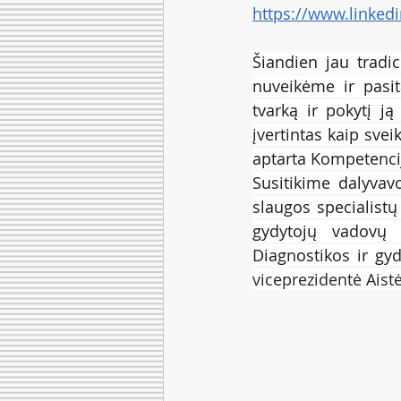
https://www.linked
Šiandien jau tradi
nuveikėme ir pasit
tvarką ir pokytį ją
įvertintas kaip sve
aptarta Kompetencijų
Susitikime dalyvav
slaugos specialistų
gydytojų vadovų 
Diagnostikos ir gy
viceprezidentė Aist