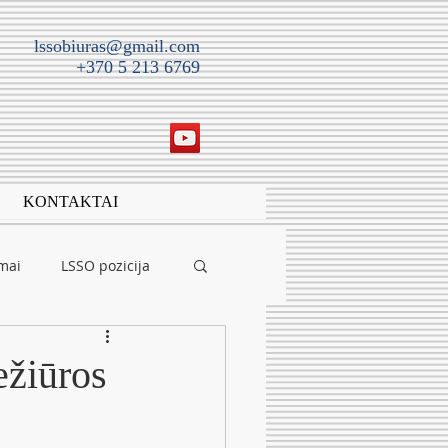
lssobiuras@gmail.com
+370 5 213 6769
KONTAKTAI
imai
LSSO pozicija
ežiūros