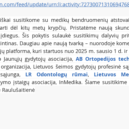
in.com/feed/update/urn:li:activity:7273007131069476
ciškai susitikome su medikų bendruomenių atstovais 
arti dėl kitų metų krypčių. Pristatėme naują skund
 įdiegus. Šis pokytis sulaukė susitikimų dalyvių pri
ikintinas. Daugiau apie naują tvarką – nuorodoje komen
 platforma, kuri startuos nuo 2025 m. sausio 1 d. ir k
o Jaunųjų gydytojų asociacija, 
AB Ortopedijos tec
 organizacija, Lietuvos šeimos gydytojų profesinė sąj
sąjunga, 
LR Odontologų rūmai
, 
Lietuvos Me
dymo įstaigų asociacija, InMedika. Šiame susitikime
ė Raulušaitienė