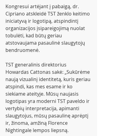
Kongresui artėjant į pabaigą, dr. 
Cipriano atskleidė TST ženklo keitimo 
iniciatyvą ir logotipą, atspindintį 
organizacijos įsipareigojimą nuolat 
tobulėti, kad būtų geriau 
atstovaujama pasaulinė slaugytojų 
bendruomenė.
TST generalinis direktorius 
Howardas Cattonas sakė: „Sukūrėme 
naują vizualinį identitetą, kuris geriau 
atspindi, kas mes esame ir ko 
siekiame ateityje. Mūsų naujasis 
logotipas yra moderni TST paveldo ir 
vertybių interpretacija, apimanti 
slaugytojus, mūsų pasaulinę aprėptį 
ir, žinoma, amžiną Florence 
Nightingale lempos liepsną.