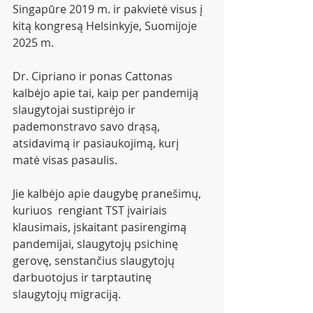
Singapūre 2019 m. ir pakvietė visus į 
kitą kongresą Helsinkyje, Suomijoje 
2025 m.
Dr. Cipriano ir ponas Cattonas 
kalbėjo apie tai, kaip per pandemiją 
slaugytojai sustiprėjo ir 
pademonstravo savo drąsą, 
atsidavimą ir pasiaukojimą, kurį 
matė visas pasaulis.
Jie kalbėjo apie daugybę pranešimų, 
kuriuos  rengiant TST įvairiais 
klausimais, įskaitant pasirengimą 
pandemijai, slaugytojų psichinę 
gerovę, senstančius slaugytojų 
darbuotojus ir tarptautinę 
slaugytojų migraciją.