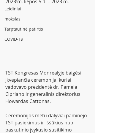
2023 m. liepos 5 d. – 2023 m. 
Leidiniai
mokslas
Tarptautinė patirtis
COVID-19
TST Kongresas Monrealyje baigėsi 
įkvepiančia ceremonija, kuriai 
vadovavo prezidentė dr. Pamela 
Cipriano ir generalinis direktorius 
Howardas Cattonas.
Ceremonijos metu dalyviai paminėjo 
TST pasiekimus ir iššūkius nuo 
paskutinio įvykusio susitikimo 