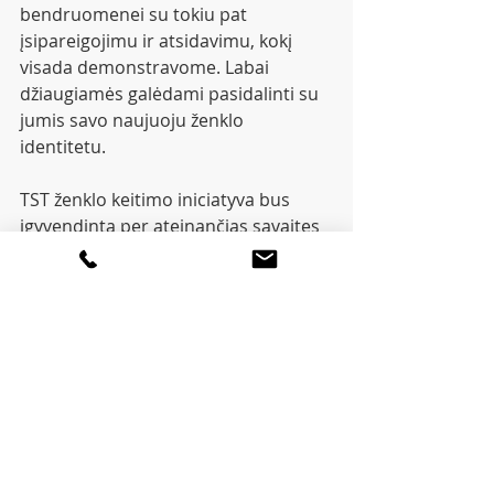
bendruomenei su tokiu pat 
įsipareigojimu ir atsidavimu, kokį 
visada demonstravome. Labai 
džiaugiamės galėdami pasidalinti su 
jumis savo naujuoju ženklo 
identitetu.
TST ženklo keitimo iniciatyva bus 
įgyvendinta per ateinančias savaites 
ir mėnesius, iki to laiko naujasis TST 
logotipas bus naudojamas visoje 
komunikacijos ir rinkodaros 
medžiagoje.
Kongreso pabaigoje estafetė 
perduota Suomijos slaugytojų 
asociacijai, kuri 2025 metų kongresą 
surengs birželio 9-13 dienomis šalies 
sostinėje Helsinkyje.