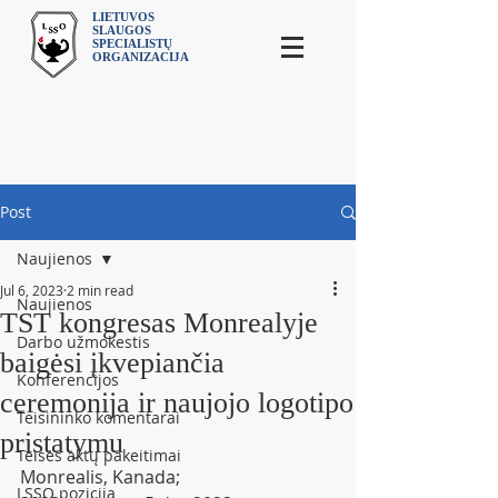
LIETUVOS
SLAUGOS
SPECIALISTŲ
ORGANIZACIJA
Post
Naujienos
Jul 6, 2023
2 min read
Naujienos
TST kongresas Monrealyje
Darbo užmokestis
baigėsi įkvepiančia
Konferencijos
ceremonija ir naujojo logotipo
Teisininko komentarai
pristatymu
Teisės aktų pakeitimai
Monrealis, Kanada; 
LSSO pozicija