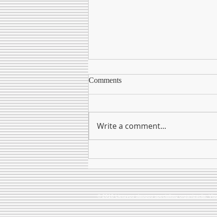
Comments
Write a comment...
Didesnis išplėstinės praktikos
slaugytojų savarankiškumas –
trumpesnis laukimo laikas
skubiosios pagalbos skyriuose
© 2018 Lietuvos slaugos specialistų organizacija. Vi