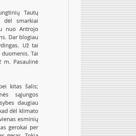
ngtinių Tautų 
 dėl smarkiai 
u nuo Antrojo 
s. Dar blogiau 
dingas. Už tai 
 duomenis. Tai 
2 m. Pasaulinė 
ei kitas šalis; 
nės sąjungos 
sybes daugiau 
kad dėl klimato 
 vienas esminių 
as gerokai per 
 geras. Tokia 