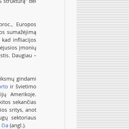
struktūrą“ dėl 
roc., Europos 
ios sumažėjimą 
ad infliacijos 
ėjusios įmonių 
pelno maržos yra pagrindinė dabartinės nuolatinės infliacijos priežastis. Daugiau – 
eiksmų gindami 
orto
 ir švietimo 
jų Amerikoje. 
itos sekančias 
os sritys, anot 
ugų sektoriaus 
 
čia
 (angl.).