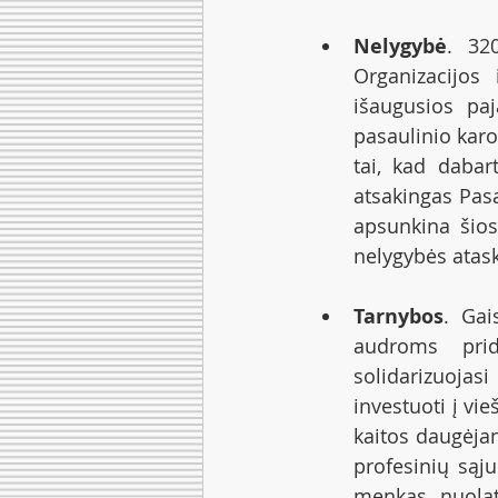
Nelygybė
. 32
Organizacijos
išaugusios pa
pasaulinio karo
tai, kad dabart
atsakingas Pas
apsunkina šio
nelygybės atask
Tarnybos
. Gai
audroms prida
solidarizuojas
investuoti į vi
kaitos daugėjan
profesinių sąju
menkas, nuolat