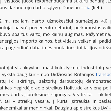
į. Visuose juose rekomenduojama sukurti bendrą „ES 
iaus darbuotojų darbo sąlygų. Daugiau – 
čia
 (liet.).
2 m. realiam darbo užmokesčiui sumažėjus 4,0 p
otojai patyrė precedento neturintį perkamosios gal
 buvo spartus vartojimo kainų augimas. Pažymėtina, k
nergijos importo kainos, bet vidaus veiksniai: padid
uotojai vis aktyviau imasi kolektyvinių industrinių v
i vyksta daug kur – nuo Didžiosios Britanijos 
transp
stų iki skirtingų sektorių darbuotojų demonstraci
ai kas negirdėjo apie streikus Holivude ar vieną po k
es burtis į profesines sąjungas. Vis tik tai – tik keli
, tai – streikų vasara, į kurią įsitraukia ir pasla
 akademikai ar menininkai. Daugiau apie streikus JAV –