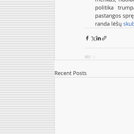
politika trump
pastangos spręs
randa lėšų 
skub
Recent Posts