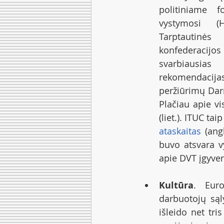
politiniame 
vystymosi (H
Tarptautinės 
konfederacijos 
svarbiausias 
rekomendac
peržiūrimų Darn
Plačiau apie vi
(liet.). ITUC ta
ataskaitas
 (ang
buvo atsvara v
apie DVT įgyven
Kultūra
. Euro
darbuotojų sąl
išleido net tri