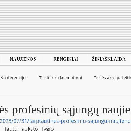
NAUJIENOS
RENGINIAI
ŽINIASKLAIDA
Konferencijos
Teisininko komentarai
Teisės aktų pakeit
autinė patirtis
COVID-19
ės profesinių sąjungų nauji
/2023/07/31/tarptautines-profesiniu-sajungu-naujieno
ų Tautų aukšto lygio 