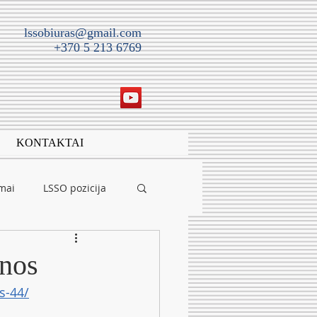
lssobiuras@gmail.com
+370 5 213 6769
KONTAKTAI
imai
LSSO pozicija
enos
s-44/