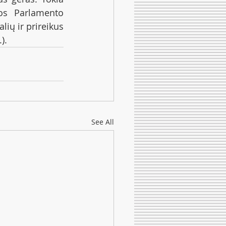
os Parlamento 
lių ir prireikus 
.).
See All