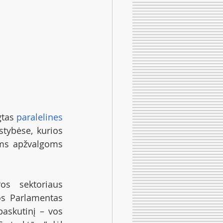
gtas 
paralelines 
tybėse, kurios 
ms apžvalgoms 
s sektoriaus 
s Parlamentas 
askutinį – vos 