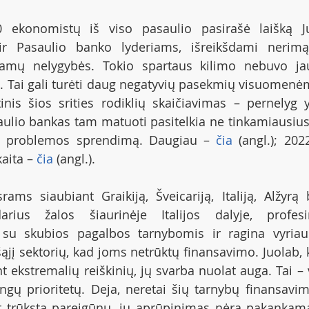
0 ekonomistų iš viso pasaulio pasirašė laišką Ju
 ir Pasaulio banko lyderiams, išreikšdami nerimą
jamų nelygybės. Tokio spartaus kilimo nebuvo ja
. Tai gali turėti daug negatyvių pasekmių visuomenėm
inis šios srities rodiklių skaičiavimas – pernelyg y
aulio bankas tam matuoti pasitelkia ne tinkamiausius
s problemos sprendimą. Daugiau – 
čia
 (angl.); 202
aita – 
čia
 (angl.).
srams siaubiant Graikiją, Šveicariją, Italiją, Alžyrą b
rius žalos šiaurinėje Italijos dalyje, profesi
i su skubios pagalbos tarnybomis ir ragina vyriau
ešąjį sektorių, kad joms netrūktų finansavimo. Juolab, 
t ekstremalių reiškinių, jų svarba nuolat auga. Tai –
ngų prioritetų. Deja, neretai šių tarnybų finansavim
 trūksta pareigūnų, jų aprūpinimas nėra pakankamas