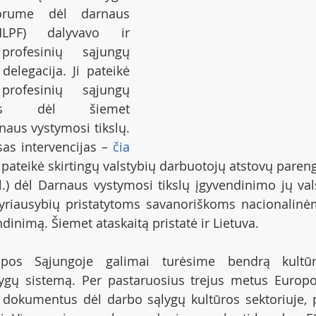
forume dėl darnaus 
LPF) dalyvavo ir 
profesinių sąjungų 
delegacija. Ji pateikė 
profesinių sąjungų 
ijas dėl šiemet 
aus vystymosi tikslų. 
sas intervencijas – 
čia
ip pateikė skirtingų valstybių darbuotojų atstovų paren
l.) dėl Darnaus vystymosi tikslų įgyvendinimo jų vals
yriausybių pristatytoms savanoriškoms nacionalinė
dinimą. Šiemet ataskaitą pristatė ir Lietuva.
pos Sąjungoje galimai turėsime bendrą kultūro
ygų sistemą. Per pastaruosius trejus metus Europo
s dokumentus dėl darbo sąlygų kultūros sektoriuje, p