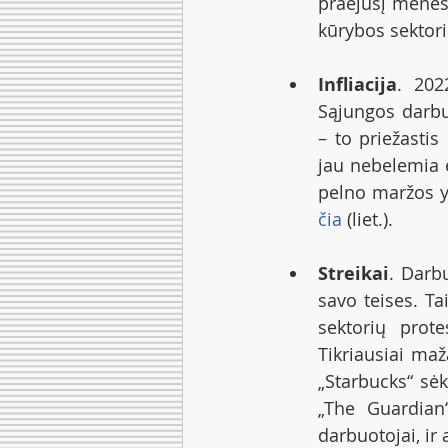
praėjusį mėnes
kūrybos sektor
Infliacija
. 202
Sąjungos darbu
– to priežastis
jau nebelemia e
čia
 (liet.).
Streikai
. Darb
savo teises. Ta
sektorių prote
Tikriausiai maž
„Starbucks“ sėkm
„The Guardian“
darbuotojai, ir