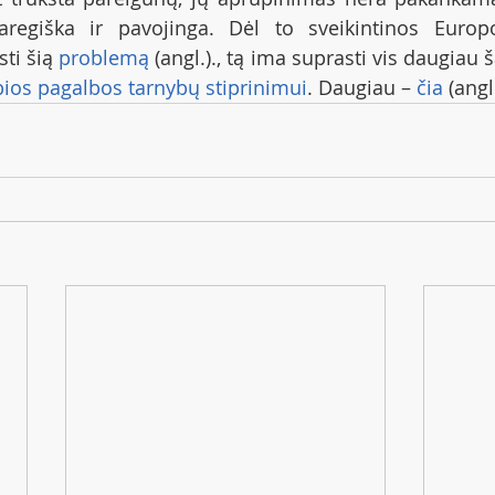
aregiška ir pavojinga. Dėl to sveikintinos Europ
ti šią 
problemą
 (angl.)., tą ima suprasti vis daugiau ša
ios pagalbos tarnybų stiprinimui
. Daugiau – 
čia
 (angl