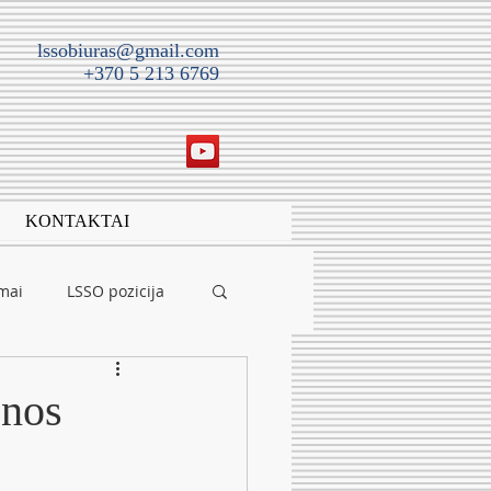
lssobiuras@gmail.com
+370 5 213 6769
KONTAKTAI
imai
LSSO pozicija
enos