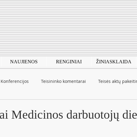
NAUJIENOS
RENGINIAI
ŽINIASKLAIDA
Konferencijos
Teisininko komentarai
Teisės aktų pakeit
autinė patirtis
COVID-19
ai Medicinos darbuotojų di