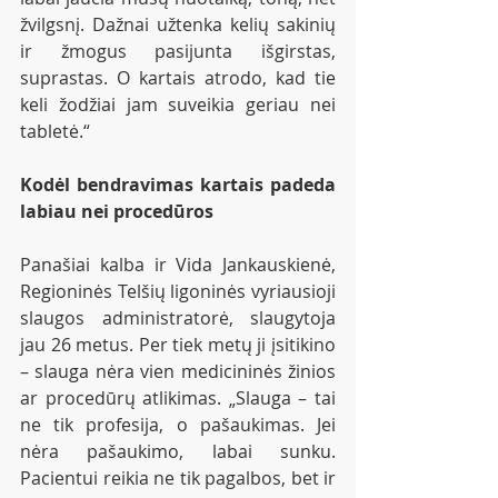
žvilgsnį. Dažnai užtenka kelių sakinių 
ir žmogus pasijunta išgirstas, 
suprastas. O kartais atrodo, kad tie 
keli žodžiai jam suveikia geriau nei 
tabletė.“
Kodėl bendravimas kartais padeda 
labiau nei procedūros
Panašiai kalba ir Vida Jankauskienė, 
Regioninės Telšių ligoninės vyriausioji 
slaugos administratorė, slaugytoja 
jau 26 metus. Per tiek metų ji įsitikino 
– slauga nėra vien medicininės žinios 
ar procedūrų atlikimas. „Slauga – tai 
ne tik profesija, o pašaukimas. Jei 
nėra pašaukimo, labai sunku. 
Pacientui reikia ne tik pagalbos, bet ir 