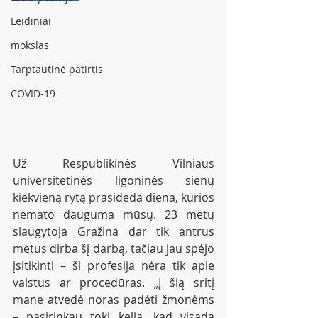
Leidiniai
mokslas
Tarptautinė patirtis
COVID-19
Už Respublikinės Vilniaus 
universitetinės ligoninės sienų 
kiekvieną rytą prasideda diena, kurios 
nemato dauguma mūsų. 23 metų 
slaugytoja Gražina dar tik antrus 
metus dirba šį darbą, tačiau jau spėjo 
įsitikinti – ši profesija nėra tik apie 
vaistus ar procedūras. „Į šią sritį 
mane atvedė noras padėti žmonėms 
– pasirinkau tokį kelią, kad visada 