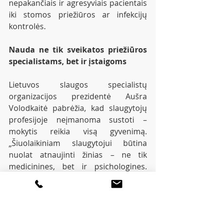
nepakančiais ir agresyviais pacientais 
iki stomos priežiūros ar infekcijų 
kontrolės.
Nauda ne tik sveikatos priežiūros 
specialistams, bet ir įstaigoms
Lietuvos slaugos specialistų 
organizacijos prezidentė Aušra 
Volodkaitė pabrėžia, kad slaugytojų 
profesijoje neįmanoma sustoti – 
mokytis reikia visą gyvenimą. 
„Šiuolaikiniam slaugytojui būtina 
nuolat atnaujinti žinias – ne tik 
medicinines, bet ir psichologines. 
Pacientai kreipiasi tada, kai jiems 
blogai, jie turi baimių, patiria stiprų 
nerimą. Slaugytojas turi gebėti juos 
išgirsti, atliepti jų emocijas. Tokie 