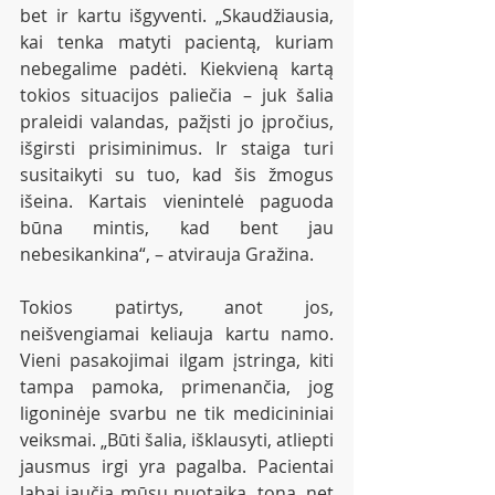
bet ir kartu išgyventi. „Skaudžiausia, 
kai tenka matyti pacientą, kuriam 
nebegalime padėti. Kiekvieną kartą 
tokios situacijos paliečia – juk šalia 
praleidi valandas, pažįsti jo įpročius, 
išgirsti prisiminimus. Ir staiga turi 
susitaikyti su tuo, kad šis žmogus 
išeina. Kartais vienintelė paguoda 
būna mintis, kad bent jau 
nebesikankina“, – atvirauja Gražina.
Tokios patirtys, anot jos, 
neišvengiamai keliauja kartu namo. 
Vieni pasakojimai ilgam įstringa, kiti 
tampa pamoka, primenančia, jog 
ligoninėje svarbu ne tik medicininiai 
veiksmai. „Būti šalia, išklausyti, atliepti 
jausmus irgi yra pagalba. Pacientai 
labai jaučia mūsų nuotaiką, toną, net 