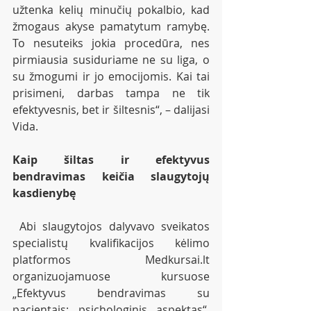
užtenka kelių minučių pokalbio, kad 
žmogaus akyse pamatytum ramybę. 
To nesuteiks jokia procedūra, nes 
pirmiausia susiduriame ne su liga, o 
su žmogumi ir jo emocijomis. Kai tai 
prisimeni, darbas tampa ne tik 
efektyvesnis, bet ir šiltesnis“, – dalijasi 
Vida.
Kaip šiltas ir efektyvus 
bendravimas keičia slaugytojų 
kasdienybę
 Abi slaugytojos dalyvavo sveikatos 
specialistų kvalifikacijos kėlimo 
platformos Medkursai.lt 
organizuojamuose kursuose 
„Efektyvus bendravimas su 
pacientais: psichologinis aspektas“, 