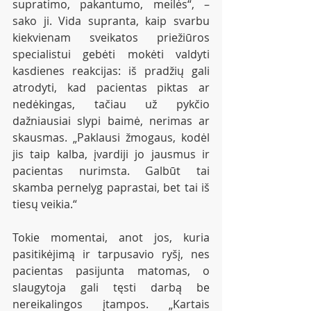
supratimo, pakantumo, meilės“, – 
sako ji. Vida supranta, kaip svarbu 
kiekvienam sveikatos priežiūros 
specialistui gebėti mokėti valdyti 
kasdienes reakcijas: iš pradžių gali 
atrodyti, kad pacientas piktas ar 
nedėkingas, tačiau už pykčio 
dažniausiai slypi baimė, nerimas ar 
skausmas. „Paklausi žmogaus, kodėl 
jis taip kalba, įvardiji jo jausmus ir 
pacientas nurimsta. Galbūt tai 
skamba pernelyg paprastai, bet tai iš 
tiesų veikia.“
Tokie momentai, anot jos, kuria 
pasitikėjimą ir tarpusavio ryšį, nes 
pacientas pasijunta matomas, o 
slaugytoja gali tęsti darbą be 
nereikalingos įtampos. „Kartais 