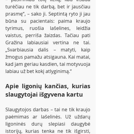
turėčiau ne tik darbą, bet ir jausčiau 
prasmę“, – sako ji. Septintą ryto ji jau 
būna su pacientais: paima kraujo 
tyrimus, ruošia lašelines, leidžia 
vaistus, perriša žaizdas. Tačiau pati 
Gražina labiausiai vertina ne tai. 
„Svarbiausia dalis – matyti, kaip 
žmogus pamažu atsigauna. Kai matai, 
kad jam geriau kasdien, tai motyvuoja 
labiau už bet kokį atlyginimą.“
Apie ligonių kančias, kurias 
slaugytojai išgyvena kartu
Slaugytojos darbas – tai ne tik kraujo 
paėmimas ar lašelinės. Už uždarų 
ligoninės durų slepiasi daugybė 
istorijų, kurias tenka ne tik išgirsti, 