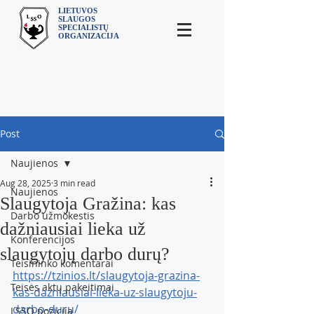
LIETUVOS
SLAUGOS
SPECIALISTŲ
ORGANIZACIJA
Post
Naujienos
Aug 28, 2025
3 min read
Naujienos
Slaugytoja Gražina: kas
Darbo užmokestis
dažniausiai lieka už
Konferencijos
slaugytojų darbo durų?
Teisininko komentarai
https://tzinios.lt/slaugytoja-grazina-
Teisės aktų pakeitimai
kas-dazniausiai-lieka-uz-slaugytoju-
darbo-duru/
LSSO pozicija