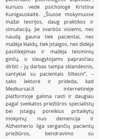
kuriuos vedė psichologė Kristina 
Kunigauskaitė. „Šiuose mokymuose 
mažai teorijos, daug praktikos ir 
simuliacijų. Jie svarbūs visiems, nes 
naudą gauna tiek pacientai, nes 
mažėja klaidų, tiek įstaigos, nes didėja 
pasitikėjimas ir mažėja teisminių 
ginčų, o slaugytojams paprasčiau 
dirbti – jų darbas tampa sklandesnis, 
santykiai su pacientais šiltesni“, – 
sako lektorė ir prideda, kad 
Medkursai.lt internetinėje 
platformoje galima rasti ir daugiau 
pagal sveikatos priežiūros specialistų 
bei įstaigų poreikius pritaikytų 
mokymų: nuo demencija ir 
Alzheimerio liga sergančių pacientų 
priežiūros, bendravimo su 