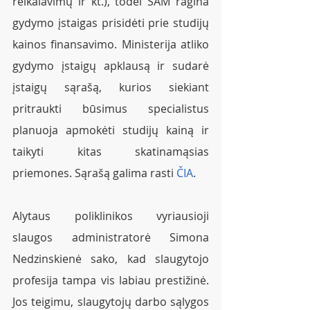
reikalavimų ir kt.), todėl SAM ragina 
gydymo įstaigas prisidėti prie studijų 
kainos finansavimo. Ministerija atliko 
gydymo įstaigų apklausą ir sudarė 
įstaigų sąrašą, kurios siekiant 
pritraukti būsimus specialistus 
planuoja apmokėti studijų kainą ir 
taikyti kitas skatinamąsias 
priemones. Sąrašą galima rasti 
ČIA
. 
Alytaus poliklinikos vyriausioji 
slaugos administratorė Simona 
Nedzinskienė sako, kad slaugytojo 
profesija tampa vis labiau prestižinė. 
Jos teigimu, slaugytojų darbo sąlygos 