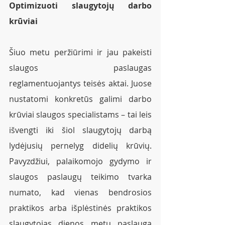
Optimizuoti slaugytojų darbo 
krūviai  
Šiuo metu peržiūrimi ir jau pakeisti 
slaugos paslaugas 
reglamentuojantys teisės aktai. Juose 
nustatomi konkretūs galimi darbo 
krūviai slaugos specialistams – tai leis 
išvengti iki šiol slaugytojų darbą 
lydėjusių pernelyg didelių krūvių. 
Pavyzdžiui, palaikomojo gydymo ir 
slaugos paslaugų teikimo tvarka 
numato, kad vienas bendrosios 
praktikos arba išplėstinės praktikos 
slaugytojas dienos metu paslaugą 