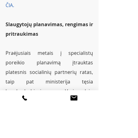
ČIA.
Slaugytojų planavimas, rengimas ir 
pritraukimas 
Praėjusiais metais į specialistų 
poreikio planavimą įtrauktas 
platesnis socialinių partnerių ratas, 
taip pat ministerija tęsia 
bendradarbiavimą su Vyriausybės 
strateginės analizės centru, kuris šiuo 
metu atlieka antrąjį duomenų 
atnaujinimą, įtraukiant naujas studijų 
kryptis, programas, prognozes, 