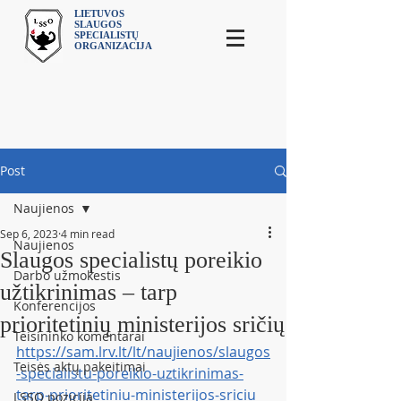
LIETUVOS
SLAUGOS
SPECIALISTŲ
ORGANIZACIJA
Post
Naujienos
Sep 6, 2023
4 min read
Naujienos
Slaugos specialistų poreikio
Darbo užmokestis
užtikrinimas – tarp
Konferencijos
prioritetinių ministerijos sričių
Teisininko komentarai
https://sam.lrv.lt/lt/naujienos/slaugos
Teisės aktų pakeitimai
-specialistu-poreikio-uztikrinimas-
tarp-prioritetiniu-ministerijos-sriciu
LSSO pozicija