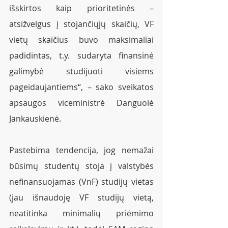
išskirtos kaip prioritetinės – 
atsižvelgus į stojančiųjų skaičių, VF 
vietų skaičius buvo maksimaliai 
padidintas, t.y. sudaryta finansinė 
galimybė studijuoti visiems 
pageidaujantiems“, – sako sveikatos 
apsaugos viceministrė Danguolė 
Jankauskienė.  
Pastebima tendencija, jog nemažai 
būsimų studentų stoja į valstybės 
nefinansuojamas (VnF) studijų vietas 
(jau išnaudoję VF studijų vietą, 
neatitinka minimalių priėmimo 