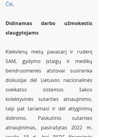
ČIA
.   
Didinamas darbo užmokestis 
slaugytojams
Kiekvienų metų pavasarį ir rudenį 
SAM, gydymo įstaigų ir medikų 
bendruomenės atstovai susirenka 
diskusijai dėl Lietuvos nacionalinės 
sveikatos sistemos šakos 
kolektyvinės sutarties atnaujinimo, 
taip pat tariamasi ir dėl atlyginimų 
didinimo. Paskutinis sutarties 
atnaujinimas, pasirašytas 2022 m. 
spalio 18 d., bei PSDF finansinės 