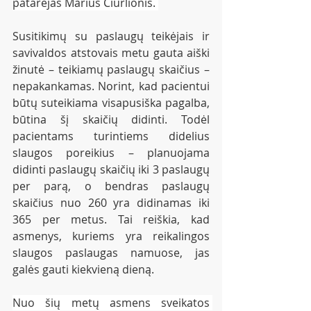
patarėjas Marius Čiurlionis. 
Susitikimų su paslaugų teikėjais ir 
savivaldos atstovais metu gauta aiški 
žinutė – teikiamų paslaugų skaičius – 
nepakankamas. Norint, kad pacientui 
būtų suteikiama visapusiška pagalba, 
būtina šį skaičių didinti. Todėl 
pacientams turintiems didelius 
slaugos poreikius – planuojama 
didinti paslaugų skaičių iki 3 paslaugų 
per parą, o bendras paslaugų 
skaičius nuo 260 yra didinamas iki 
365 per metus. Tai reiškia, kad 
asmenys, kuriems yra reikalingos 
slaugos paslaugas namuose, jas 
galės gauti kiekvieną dieną.
Nuo šių metų asmens sveikatos 