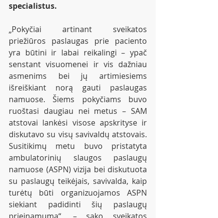
specialistus.
„Pokyčiai artinant sveikatos 
priežiūros paslaugas prie paciento 
yra būtini ir labai reikalingi – ypač 
senstant visuomenei ir vis dažniau 
asmenims bei jų artimiesiems 
išreiškiant norą gauti paslaugas 
namuose. Šiems pokyčiams buvo 
ruoštasi daugiau nei metus – SAM 
atstovai lankėsi visose apskrityse ir 
diskutavo su visų savivaldų atstovais. 
Susitikimų metu buvo pristatyta 
ambulatorinių slaugos paslaugų 
namuose (ASPN) vizija bei diskutuota 
su paslaugų teikėjais, savivalda, kaip 
turėtų būti organizuojamos ASPN 
siekiant padidinti šių paslaugų 
prieinamumą“, – sako sveikatos 