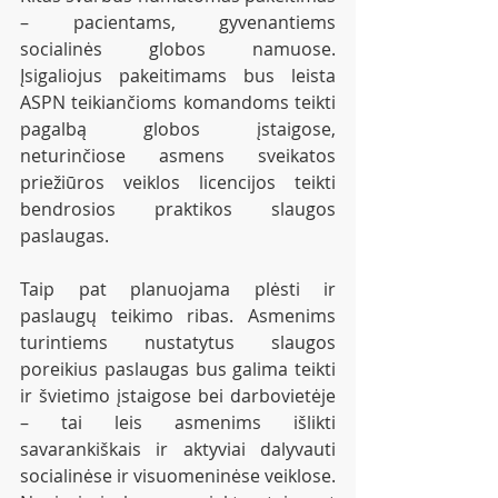
– pacientams, gyvenantiems 
socialinės globos namuose. 
Įsigaliojus pakeitimams bus leista 
ASPN teikiančioms komandoms teikti 
pagalbą globos įstaigose, 
neturinčiose asmens sveikatos 
priežiūros veiklos licencijos teikti 
bendrosios praktikos slaugos 
paslaugas. 
Taip pat planuojama plėsti ir 
paslaugų teikimo ribas. Asmenims 
turintiems nustatytus slaugos 
poreikius paslaugas bus galima teikti 
ir švietimo įstaigose bei darbovietėje 
– tai leis asmenims išlikti 
savarankiškais ir aktyviai dalyvauti 
socialinėse ir visuomeninėse veiklose. 