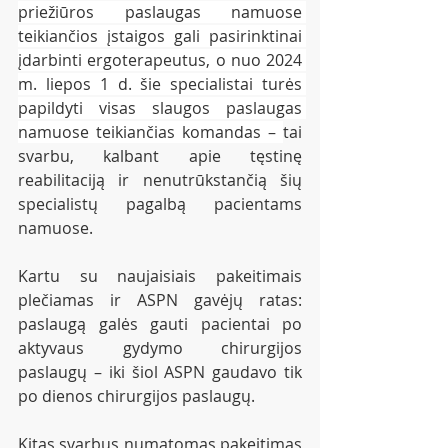
priežiūros paslaugas namuose 
teikiančios įstaigos gali pasirinktinai 
įdarbinti ergoterapeutus, o nuo 2024 
m. liepos 1 d. šie specialistai turės 
papildyti visas slaugos paslaugas 
namuose teikiančias komandas – 
tai 
svarbu, kalbant apie tęstinę 
reabilitaciją ir nenutrūkstančią šių 
specialistų pagalbą pacientams 
namuose.
Kartu su naujaisiais pakeitimais 
plečiamas ir ASPN gavėjų ratas: 
paslaugą galės gauti pacientai po 
aktyvaus gydymo chirurgijos 
paslaugų – iki šiol ASPN gaudavo tik 
po dienos chirurgijos paslaugų.
Kitas svarbus numatomas pakeitimas 