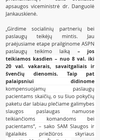
apsaugos viceministrė dr. Danguolė 
Jankauskienė.
„Girdime socialinių partnerių bei 
paslaugų teikėjų mintis. Jau 
praėjusiame etape prailginome ASPN 
paslaugų teikimo laiką 
– jos 
teikiamos kasdien – nuo 8 val. iki 
20 val. vakarais, savaitgaliais ir 
švenčių dienomis. Taip pat 
palaipsniui didinome 
kompensuojamų paslaugų 
pacientams skaičių, o su šiuo pokyčių 
paketu dar labiau plečiame galimybes 
slaugos paslaugas namuose 
teikiančioms komandoms bei 
pacientams“, – sako SAM Slaugos ir 
ilgalaikės priežiūros skyriaus 