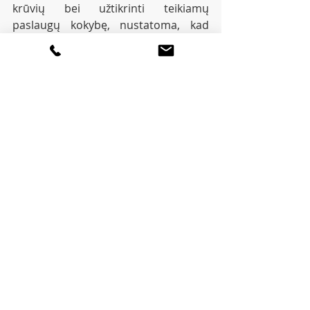
krūvių bei užtikrinti teikiamų 
paslaugų kokybę, nustatoma, kad 
vienu etatu dirbantis ASPN 
komandos narys gali atlikti ne 
daugiau nei 12 apsilankymų pas 
ASPN gavėjus per dieną“, – 
sako M. 
Čiurlionis. 
ASPN paslaugomis šiandien jau 
naudojasi apie 50 tūkst. asmenų 
visoje Lietuvoje, paslaugos yra 
teikiamos visose savivaldybėse bei 
yra apmokamos iš Privalomojo 
sveikatos draudimo fondo (PSDF) 
lėšų, todėl pacientui už jas mokėti 
nereikia.  
Ministerija primena, kad siuntimą 
ambulatorinėms slaugos paslaugoms 