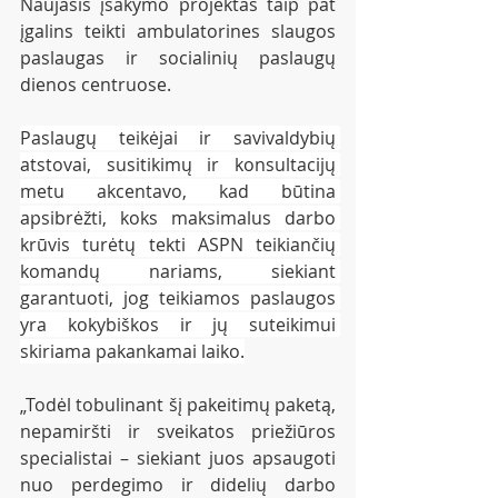
Naujasis įsakymo projektas taip pat 
įgalins teikti ambulatorines slaugos 
paslaugas ir socialinių paslaugų 
dienos centruose.
Paslaugų teikėjai ir savivaldybių 
atstovai, susitikimų ir konsultacijų 
metu akcentavo, kad būtina 
apsibrėžti, koks maksimalus darbo 
krūvis turėtų tekti ASPN teikiančių 
komandų nariams, siekiant 
garantuoti, jog teikiamos paslaugos 
yra kokybiškos ir jų suteikimui 
skiriama pakankamai laiko.
„Todėl tobulinant šį pakeitimų paketą, 
nepamiršti ir sveikatos priežiūros 
specialistai – siekiant juos apsaugoti 
nuo perdegimo ir didelių darbo 