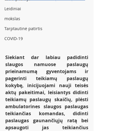
Leidiniai
mokslas
Tarptautinė patirtis
COVID-19
Siekiant dar labiau padidinti 
slaugos namuose paslaugų 
prieinamumą gyventojams ir 
pagerinti teikiamų paslaugų 
kokybę, inicijuojami nauji teisės 
aktų pakeitimai, leisiantys didinti 
teikiamų paslaugų skaičių, plėsti 
ambulatorines slaugos paslaugas 
teikiančias komandas, didinti 
paslaugas gaunančiųjų ratą bei 
apsaugoti jas teikiančius 