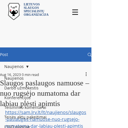
LIETUVOS
SLAUGOS
SPECIALISTŲ
ORGANIZACIJA
Post
Naujienos
Aug 16, 2023
3 min read
Naujienos
Slaugos paslaugos namuose –
Darbo užmokestis
nuo rugsėjo numatoma dar
Konferencijos
labiau plėsti apimtis
Teisininko komentarai
https://sam.lrv.lt/lt/naujienos/slaugos
Teisės aktų pakeitimai
-paslaugos-namuose-nuo-rugsejo-
numatoma-dar-labiau-plesti-apimtis
LSSO pozicija