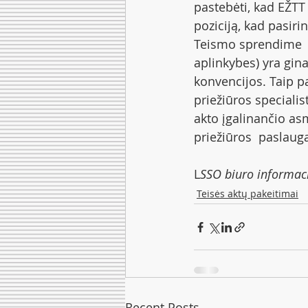
pastebėti, kad EŽTT 
poziciją, kad pasiri
Teismo sprendime  r
aplinkybes) yra gin
konvencijos. Taip 
priežiūros specialis
akto įgalinančio as
priežiūros  paslau
L
SSO biuro informac
Teisės aktų pakeitimai
Recent Posts