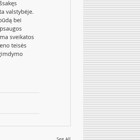
išsakęs 
ta valstybėje. 
būdą bei  
apsaugos 
ma sveikatos 
eno teisės 
i gimdymo 
See All