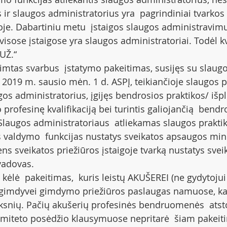
 ir slaugos administratorius yra  pagrindiniai tvarkos 
oje. Dabartiniu metu  įstaigos slaugos administravimui
  visose įstaigose yra slaugos administratoriai. Todėl kv
 UŽ.“
mtas svarbus  įstatymo pakeitimas, susijęs su slaugo
2019 m. sausio mėn. 1 d. ASPĮ, teikiančioje slaugos 
os administratorius, įgijęs bendrosios praktikos/ išpl
 profesinę kvalifikaciją bei turintis galiojančią  bend
 Slaugos administratoriaus  atliekamas slaugos praktiko
s valdymo  funkcijas nustatys sveikatos apsaugos minis
s sveikatos priežiūros įstaigoje tvarką nustatys sveik
 vadovas.
kėlė  pakeitimas,  kuris leistų AKUŠEREI (ne gydytojui
ti gimdyvei gimdymo priežiūros paslaugas namuose, kai
ksnių. Pačių akušerių profesinės bendruomenės  atst
omiteto posėdžio klausymuose nepritarė  šiam pakeiti