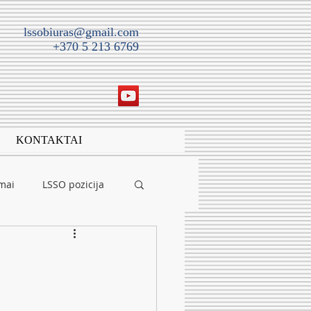
lssobiuras@gmail.com
+370 5 213 6769
KONTAKTAI
imai
LSSO pozicija