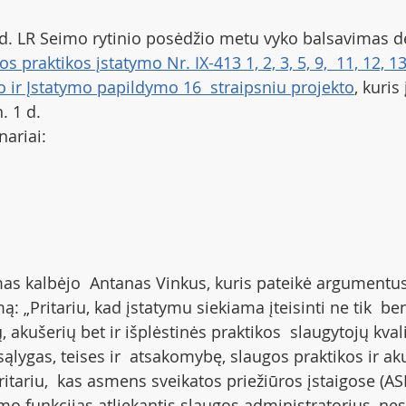
 d. LR Seimo rytinio posėdžio metu vyko balsavimas dė
os praktikos įstatymo Nr. IX-413 1, 2, 3, 5, 9,  11, 12, 13
o ir Įstatymo papildymo 16  straipsniu projekto
, kuris
. 1 d.
ariai:
s kalbėjo  Antanas Vinkus, kuris pateikė argumentus
mą: „Pritariu, kad įstatymu siekiama įteisinti ne tik  b
, akušerių bet ir išplėstinės praktikos  slaugytojų kvali
 sąlygas, teises ir  atsakomybę, slaugos praktikos ir ak
itariu,  kas asmens sveikatos priežiūros įstaigose (ASP
o funkcijas atliekantis slaugos administratorius, nes  