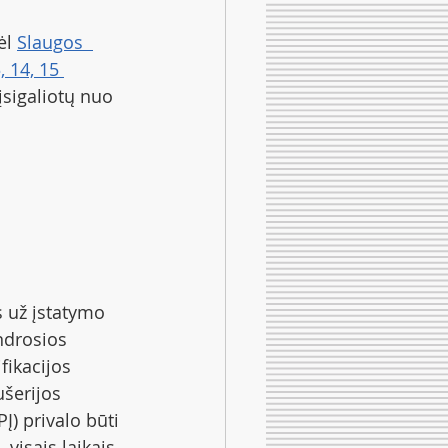
l 
Slaugos  
, 14, 15 
 įsigaliotų nuo 
 už įstatymo 
endrosios 
fikacijos 
ušerijos 
Į) privalo būti 
visais laikais 