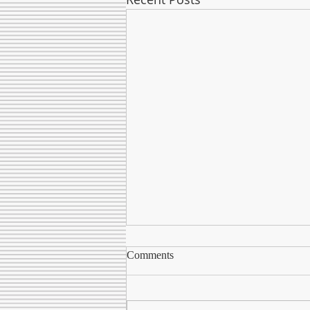
Seime pradedami svarstyti
Comments
siūlymai, kurie leistų mažinti
mobingo apraiškas įstaigose
Seimas po pateikimo šiandien
pritarė siūlymui nustatyti, jog