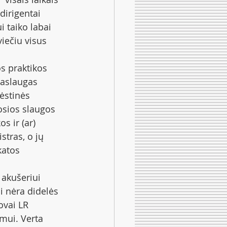
dirigentai 
 taiko labai 
iečiu visus  
s praktikos 
paslaugas 
ėstinės  
rosios slaugos 
s ir (ar) 
tras, o jų 
atos  
 akušeriui 
 nėra didelės  
ovai LR 
mui. Verta 