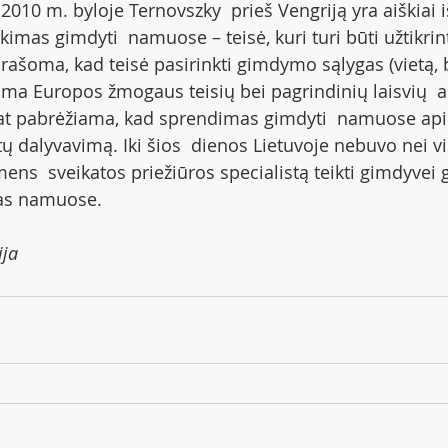
2010 m. byloje Ternovszky  prieš Vengriją yra aiškiai 
nkimas gimdyti  namuose – teisė, kuri turi būti užtikrin
ašoma, kad teisė pasirinkti gimdymo sąlygas (vietą, 
ama Europos žmogaus teisių bei pagrindinių laisvių  
pat pabrėžiama, kad sprendimas gimdyti  namuose api
tų dalyvavimą. Iki šios  dienos Lietuvoje nebuvo nei vi
mens  sveikatos priežiūros specialistą teikti gimdyve
gas namuose.
ija