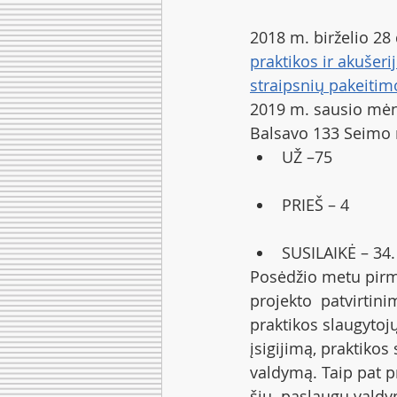
2018 m. birželio 28
praktikos ir akušerij
straipsnių pakeitim
2019 m. sausio mėn
Balsavo 133 Seimo n
UŽ –75
PRIEŠ – 4
SUSILAIKĖ – 34.
Posėdžio metu pirma
projekto  patvirtini
praktikos slaugytojų
įsigijimą, praktikos
valdymą. Taip pat pr
šių  paslaugų valdym