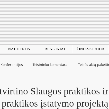
NAUJIENOS
RENGINIAI
ŽINIASKLAIDA
Konferencijos
Teisininko komentarai
Teisės aktų pakeit
autinė patirtis
COVID-19
virtino Slaugos praktikos ir
 praktikos įstatymo projektą