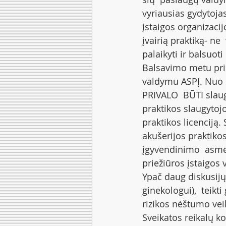
vyriausias gydytojas
įstaigos organizacij
įvairią praktiką- ne
palaikyti ir balsuoti
Balsavimo metu prii
valdymu ASPĮ. Nuo  
PRIVALO  BŪTI slaug
praktikos slaugytojo
praktikos licenciją.
akušerijos praktiko
įgyvendinimo  asmen
priežiūros įstaigos
Ypač daug diskusijų 
ginekologui),  teik
rizikos nėštumo vei
Sveikatos reikalų k