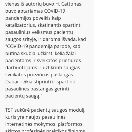
vienas iš autorių buvo H. Cattonas, 
buvo aptariamas COVID-19 
pandemijos poveikis kaip 
katalizatorius, skatinantis spartinti 
pasaulinius veiksmus pacientų 
saugos srityje, ir daroma išvada, kad 
"COVID-19 pandemija parodė, kad 
būtina skubiai užkirsti kelią žalai 
pacientams ir sveikatos priežiūros 
darbuotojams ir užtikrinti saugias 
sveikatos priežiūros paslaugas. 
Dabar reikia stiprinti ir spartinti 
pasaulines pastangas gerinti 
pacientų saugą."
TST sukūrė pacientų saugos modulį, 
kuris yra naujos pasaulinės 
internetinės mokymosi platformos, 
skirtos profesinės praktikos žinioms 