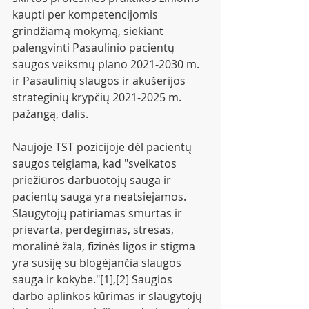
kaupti per kompetencijomis 
grindžiamą mokymą, siekiant 
palengvinti Pasaulinio pacientų 
saugos veiksmų plano 2021-2030 m. 
ir Pasaulinių slaugos ir akušerijos 
strateginių krypčių 2021-2025 m. 
pažangą, dalis.
Naujoje TST pozicijoje dėl pacientų 
saugos teigiama, kad "sveikatos 
priežiūros darbuotojų sauga ir 
pacientų sauga yra neatsiejamos. 
Slaugytojų patiriamas smurtas ir 
prievarta, perdegimas, stresas, 
moralinė žala, fizinės ligos ir stigma 
yra susiję su blogėjančia slaugos 
sauga ir kokybe."[1],[2] Saugios 
darbo aplinkos kūrimas ir slaugytojų 