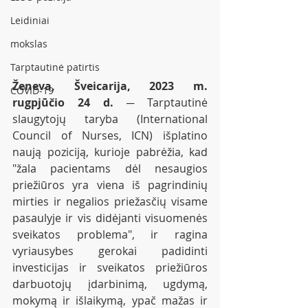
Leidiniai
mokslas
Tarptautinė patirtis
Ženeva, Šveicarija, 2023 m. 
COVID-19
rugpjūčio 24 d.
 ─ Tarptautinė 
slaugytojų taryba (International 
Council of Nurses, ICN) išplatino 
naują poziciją, kurioje pabrėžia, kad 
"žala pacientams dėl nesaugios 
priežiūros yra viena iš pagrindinių 
mirties ir negalios priežasčių visame 
pasaulyje ir vis didėjanti visuomenės 
sveikatos problema", ir ragina 
vyriausybes gerokai padidinti 
investicijas ir sveikatos priežiūros 
darbuotojų įdarbinimą, ugdymą, 
mokymą ir išlaikymą, ypač mažas ir 