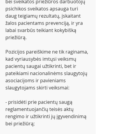
bei sveikatos priežiūros darbuotojų 
psichikos sveikatos apsauga turi 
daug teigiamų rezultatų, įskaitant 
žalos pacientams prevenciją, ir yra 
labai svarbūs teikiant kokybišką 
priežiūrą.
Pozicijos pareiškime ne tik raginama, 
kad vyriausybės imtųsi veiksmų 
pacientų saugai užtikrinti, bet ir 
pateikiami nacionalinėms slaugytojų 
asociacijoms ir pavieniams 
slaugytojams skirti veiksmai:
- prisidėti prie pacientų saugą 
reglamentuojančių teisės aktų 
rengimo ir užtikrinti jų įgyvendinimą 
bei priežiūrą;