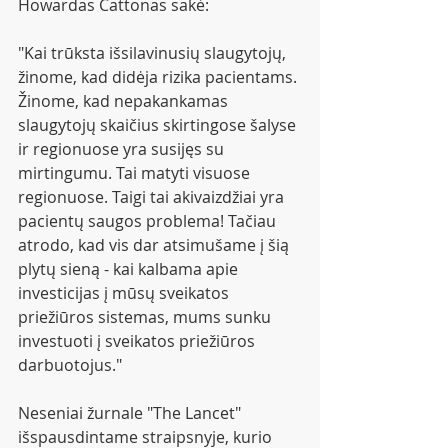
Howardas Cattonas sakė:
"Kai trūksta išsilavinusių slaugytojų, 
žinome, kad didėja rizika pacientams. 
Žinome, kad nepakankamas 
slaugytojų skaičius skirtingose šalyse 
ir regionuose yra susijęs su 
mirtingumu. Tai matyti visuose 
regionuose. Taigi tai akivaizdžiai yra 
pacientų saugos problema! Tačiau 
atrodo, kad vis dar atsimušame į šią 
plytų sieną - kai kalbama apie 
investicijas į mūsų sveikatos 
priežiūros sistemas, mums sunku 
investuoti į sveikatos priežiūros 
darbuotojus."
Neseniai žurnale "The Lancet" 
išspausdintame straipsnyje, kurio 