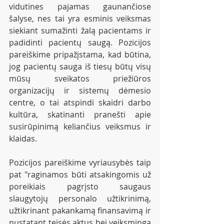
vidutines pajamas gaunančiose 
šalyse, nes tai yra esminis veiksmas 
siekiant sumažinti žalą pacientams ir 
padidinti pacientų saugą. Pozicijos 
pareiškime pripažįstama, kad būtina, 
jog pacientų sauga iš tiesų būtų visų 
mūsų sveikatos priežiūros 
organizacijų ir sistemų dėmesio 
centre, o tai atspindi skaidri darbo 
kultūra, skatinanti pranešti apie 
susirūpinimą keliančius veiksmus ir 
klaidas.
Pozicijos pareiškime vyriausybės taip 
pat "raginamos būti atsakingomis už 
poreikiais pagrįsto saugaus 
slaugytojų personalo užtikrinimą, 
užtikrinant pakankamą finansavimą ir 
nustatant teisės aktus bei veiksmingą 