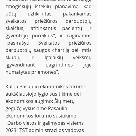
žmogiškųjų išteklių planavimą, kad 
būtų užtikrintas pakankamas 
sveikatos priežiūros darbuotojų 
skaičius, atitinkantis pacientų ir 
gyventojų poreikius", ir raginamos 
"pasirašyti Sveikatos priežiūros 
darbuotojų saugos chartiją bei imtis 
skubių ir ilgalaikių veiksmų 
įgyvendinant pagrindines joje 
numatytas priemones".
Kalba Pasaulio ekonomikos forumo 
aukščiausiojo lygio susitikime dėl 
ekonomikos augimo: Šių metų 
gegužę vykusiame Pasaulio 
ekonomikos forumo susitikime 
"Darbo vietos ir galimybės visiems 
2023" TST administracijos vadovas 