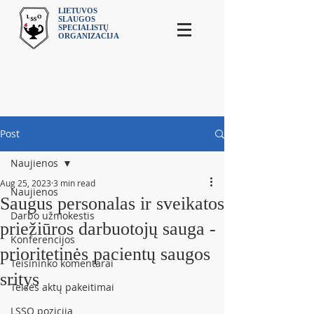
LIETUVOS
SLAUGOS
SPECIALISTŲ
ORGANIZACIJA
Post
Naujienos
Aug 25, 2023
3 min read
Naujienos
Saugus personalas ir sveikatos
Darbo užmokestis
priežiūros darbuotojų sauga -
Konferencijos
prioritetinės pacientų saugos
Teisininko komentarai
sritys
Teisės aktų pakeitimai
LSSO pozicija