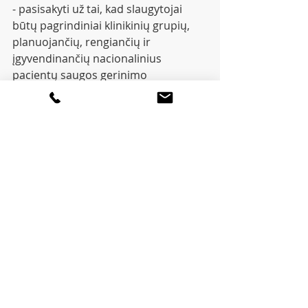
- pasisakyti už tai, kad slaugytojai 
būtų pagrindiniai klinikinių grupių, 
planuojančių, rengiančių ir 
įgyvendinančių nacionalinius 
pacientų saugos gerinimo 
prioritetus, nariai;
- pasisakyti už tai, kad visose 
sveikatos priežiūros įstaigose būtų 
naudojamos pranešimų apie 
incidentus sistemos, taip pat už 
politiką ir procesus, kurie padėtų 
slaugytojams pranešti apie pacientų 
saugą be žalos ar baimės sulaukti 
bausmės;
- užtikrinti, kad į bakalauro ir 
magistrantūros studijų slaugos 
mokymo programas būtų įtrauktas 