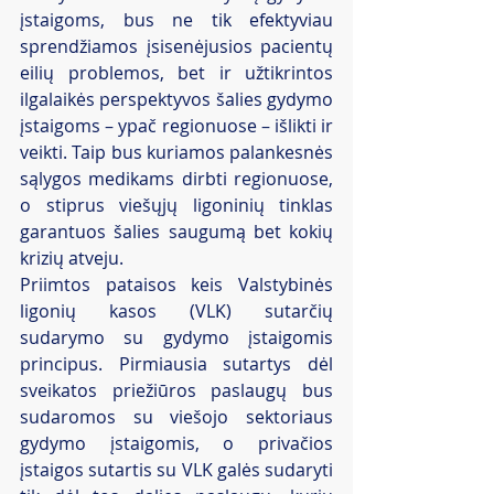
įstaigoms, bus ne tik efektyviau 
sprendžiamos įsisenėjusios pacientų 
eilių problemos, bet ir užtikrintos 
ilgalaikės perspektyvos šalies gydymo 
įstaigoms – ypač regionuose – išlikti ir 
veikti. Taip bus kuriamos palankesnės 
sąlygos medikams dirbti regionuose, 
o stiprus viešųjų ligoninių tinklas 
garantuos šalies saugumą bet kokių 
krizių atveju.
Priimtos pataisos keis Valstybinės 
ligonių kasos (VLK) sutarčių 
sudarymo su gydymo įstaigomis 
principus. Pirmiausia sutartys dėl 
sveikatos priežiūros paslaugų bus 
sudaromos su viešojo sektoriaus 
gydymo įstaigomis, o privačios 
įstaigos sutartis su VLK galės sudaryti 