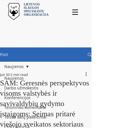
LIETUVOS
SLAUGOS
SPECIALISTŲ
ORGANIZACIJA
Post
Naujienos
Jun 30
2 min read
Naujienos
SAM: Geresnės perspektyvos
Darbo užmokestis
visoms valstybės ir
Konferencijos
savivaldybių gydymo
Teisininko komentarai
įstaigoms: Seimas pritarė
Teisės aktų pakeitimai
viešojo sveikatos sektoriaus
LSSO pozicija