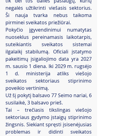
tik dėl tos dalies paslaugų, kurių 
negalės užtikrinti viešasis sektorius. 
Ši nauja tvarka nebus taikoma 
pirminei sveikatos priežiūrai. 
Pokyčio įgyvendinimui numatytas 
nuoseklus pereinamasis laikotarpis, 
suteikiantis sveikatos sistemai 
ilgalaikį stabilumą. Oficiali įstatymo 
pakeitimų įsigaliojimo data yra 2027 
m. sausio 1 diena. Iki 2029 m. rugsėjo 
1 d. ministerija atliks viešojo 
sveikatos sektoriaus stiprinimo 
poveikio vertinimą.
Už šį pokytį balsavo 77 Seimo nariai, 6 
susilaikė, 3 balsavo prieš. 
Tai – trečiasis tikslingas viešojo 
sektoriaus gydymo įstaigų stiprinimo 
žingsnis. Siekiant spręsti įsisenėjusias 
problemas ir didinti sveikatos 