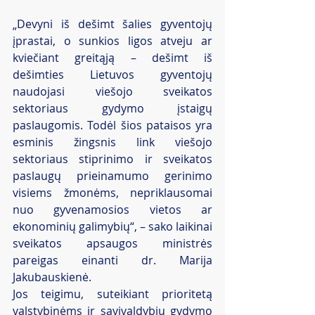
„Devyni iš dešimt šalies gyventojų 
įprastai, o sunkios ligos atveju ar 
kviečiant greitąją – dešimt iš 
dešimties Lietuvos gyventojų 
naudojasi viešojo sveikatos 
sektoriaus gydymo įstaigų 
paslaugomis. Todėl šios pataisos yra 
esminis žingsnis link viešojo 
sektoriaus stiprinimo ir sveikatos 
paslaugų prieinamumo gerinimo 
visiems žmonėms, nepriklausomai 
nuo gyvenamosios vietos ar 
ekonominių galimybių“, – sako laikinai 
sveikatos apsaugos ministrės 
pareigas einanti dr. Marija 
Jakubauskienė.
Jos teigimu, suteikiant prioritetą 
valstybinėms ir savivaldybių gydymo 