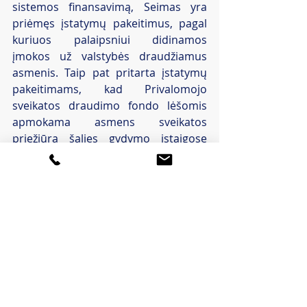
sistemos finansavimą, Seimas yra 
priėmęs įstatymų pakeitimus, pagal 
kuriuos palaipsniui didinamos 
įmokos už valstybės draudžiamus 
asmenis. Taip pat pritarta įstatymų 
pakeitimams, kad Privalomojo 
sveikatos draudimo fondo lėšomis 
apmokama asmens sveikatos 
priežiūra šalies gydymo įstaigose 
būtų teikiama be papildomų 
mokėjimų. 
Priimti įstatymų pakeitimai atliepia 
2025 m. lapkričio mėn. su Lietuvos 
verslo konfederacija pasirašyto 
susitarimo nuostatas dėl viešojo ir 
privataus sektoriaus 
bendradarbiavimo bei tvaraus 
sveikatos sistemos vystymo.
Atnaujinimo data: 2026-06-30