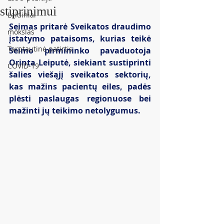
stiprinimui
Leidiniai
Seimas pritarė Sveikatos draudimo 
mokslas
įstatymo pataisoms, kurias teikė 
Tarptautinė patirtis
Seimo pirmininko pavaduotoja 
Orinta Leiputė, siekiant sustiprinti 
COVID-19
šalies viešąjį sveikatos sektorių, 
kas mažins pacientų eiles, padės 
plėsti paslaugas regionuose bei 
mažinti jų teikimo netolygumus.