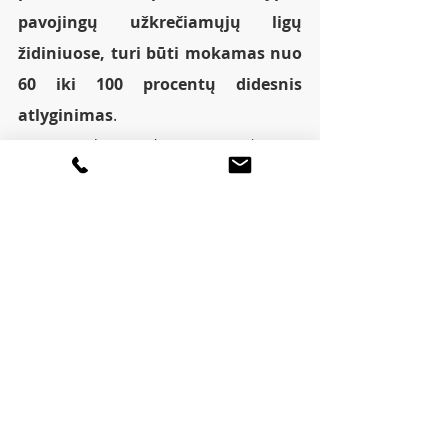
pavojingų užkrečiamųjų ligų 
židiniuose, turi būti mokamas nuo 
60 iki 100 procentų didesnis 
atlyginimas
.
SAM Spaudos tarnyba 
(www.sam.lt)