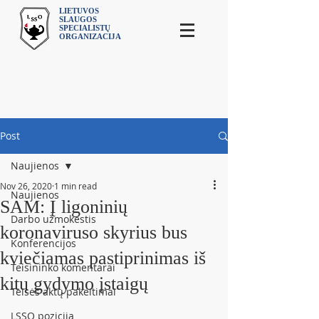
LIETUVOS
SLAUGOS
SPECIALISTŲ
ORGANIZACIJA
Post
Naujienos
Nov 26, 2020
1 min read
Naujienos
SAM: Į ligoninių
Darbo užmokestis
koronaviruso skyrius bus
Konferencijos
kviečiamas pastiprinimas iš
Teisininko komentarai
kitų gydymo įstaigų
Teisės aktų pakeitimai
LSSO pozicija