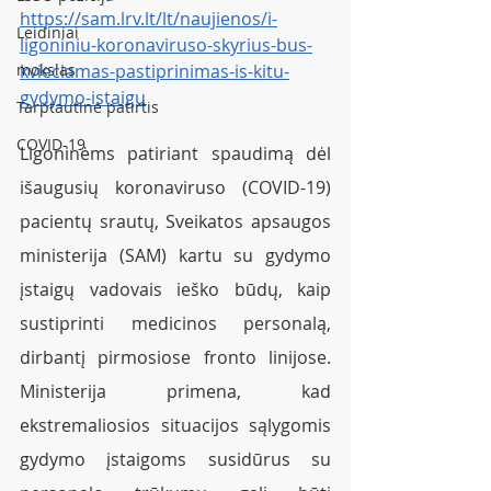
https://sam.lrv.lt/lt/naujienos/i-
Leidiniai
ligoniniu-koronaviruso-skyrius-bus-
mokslas
kvieciamas-pastiprinimas-is-kitu-
gydymo-istaigu
Tarptautinė patirtis
COVID-19
Ligoninėms patiriant spaudimą dėl 
išaugusių koronaviruso (COVID-19) 
pacientų srautų, Sveikatos apsaugos 
ministerija (SAM) kartu su gydymo 
įstaigų vadovais ieško būdų, kaip 
sustiprinti medicinos personalą, 
dirbantį pirmosiose fronto linijose. 
Ministerija primena, kad 
ekstremaliosios situacijos sąlygomis 
gydymo įstaigoms susidūrus su 