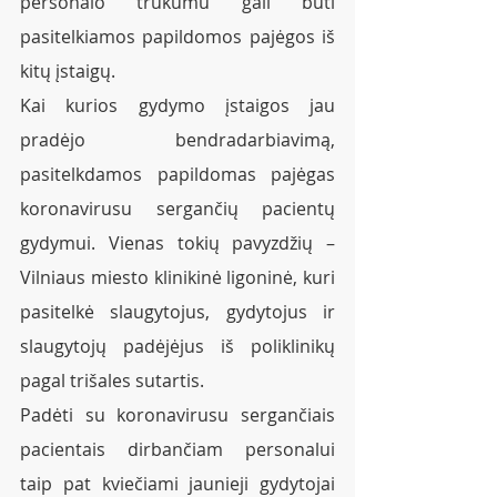
personalo trūkumu gali būti 
pasitelkiamos papildomos pajėgos iš 
kitų įstaigų.
Kai kurios gydymo įstaigos jau 
pradėjo bendradarbiavimą, 
pasitelkdamos papildomas pajėgas 
koronavirusu sergančių pacientų 
gydymui. Vienas tokių pavyzdžių – 
Vilniaus miesto klinikinė ligoninė, kuri 
pasitelkė slaugytojus, gydytojus ir 
slaugytojų padėjėjus iš poliklinikų 
pagal trišales sutartis.
Padėti su koronavirusu sergančiais 
pacientais dirbančiam personalui 
taip pat kviečiami jaunieji gydytojai 