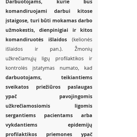
Darbuotojams, kurie bus 
komandiruojami darbui kitose 
įstaigose, turi būti mokamas darbo 
užmokestis, dienpinigiai ir kitos 
komandiruotės išlaidos
 (kelionės 
išlaidos ir pan.). Žmonių 
užkrečiamųjų ligų profilaktikos ir 
kontrolės įstatymas numato, kad 
darbuotojams, teikiantiems 
sveikatos priežiūros paslaugas 
ypač pavojingomis 
užkrečiamosiomis ligomis 
sergantiems pacientams arba 
vykdantiems epidemijų 
profilaktikos priemones ypač 