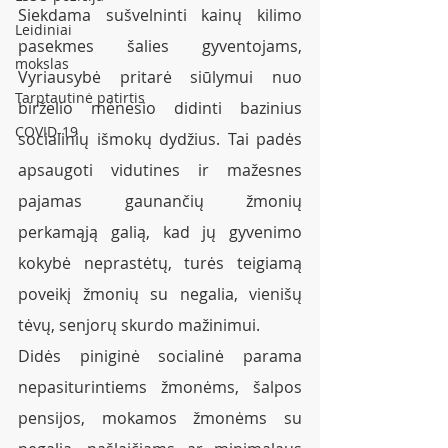
Siekdama sušvelninti kainų kilimo 
Leidiniai
pasekmes šalies gyventojams, 
mokslas
Vyriausybė pritarė siūlymui nuo 
Tarptautinė patirtis
birželio mėnesio didinti bazinius 
COVID-19
socialinių išmokų dydžius. Tai padės 
apsaugoti vidutines ir mažesnes 
pajamas gaunančių žmonių 
perkamąją galią, kad jų gyvenimo 
kokybė neprastėtų, turės teigiamą 
poveikį žmonių su negalia, vienišų 
tėvų, senjorų skurdo mažinimui. 
Didės piniginė socialinė parama 
nepasiturintiems žmonėms, šalpos 
pensijos, mokamos žmonėms su 