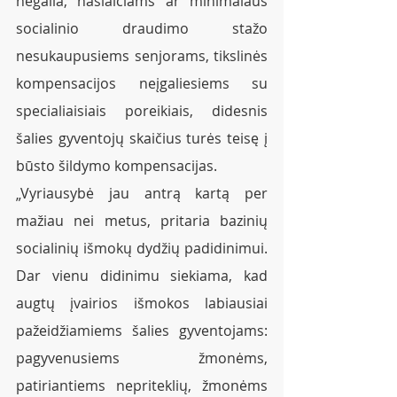
negalia, našlaičiams ar minimalaus 
socialinio draudimo stažo 
nesukaupusiems senjorams, tikslinės 
kompensacijos neįgaliesiems su 
specialiaisiais poreikiais, didesnis 
šalies gyventojų skaičius turės teisę į 
būsto šildymo kompensacijas.
„Vyriausybė jau antrą kartą per 
mažiau nei metus, pritaria bazinių 
socialinių išmokų dydžių padidinimui.  
Dar vienu didinimu siekiama, kad 
augtų įvairios išmokos labiausiai 
pažeidžiamiems šalies gyventojams: 
pagyvenusiems žmonėms, 
patiriantiems nepriteklių, žmonėms 