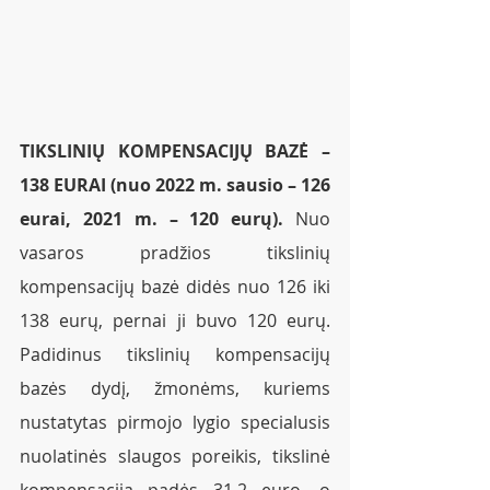
TIKSLINIŲ KOMPENSACIJŲ BAZĖ –  
138 EURAI (nuo 2022 m. sausio – 126 
eurai, 2021 m. – 120 eurų).
 Nuo 
vasaros pradžios tikslinių 
kompensacijų bazė didės nuo 126 iki 
138 eurų, pernai ji buvo 120 eurų. 
Padidinus tikslinių kompensacijų 
bazės dydį, žmonėms, kuriems 
nustatytas pirmojo lygio specialusis 
nuolatinės slaugos poreikis, tikslinė 
kompensacija padės 31,2 euro, o 