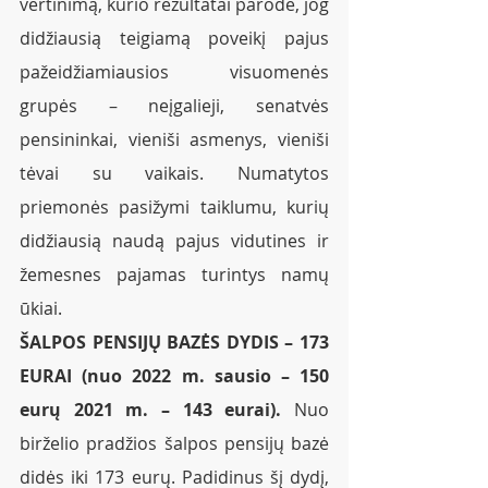
vertinimą, kurio rezultatai parodė, jog 
didžiausią teigiamą poveikį pajus 
pažeidžiamiausios visuomenės 
grupės – neįgalieji, senatvės 
pensininkai, vieniši asmenys, vieniši 
tėvai su vaikais. Numatytos 
priemonės pasižymi taiklumu, kurių 
didžiausią naudą pajus vidutines ir 
žemesnes pajamas turintys namų 
ūkiai.
ŠALPOS PENSIJŲ BAZĖS DYDIS – 173 
EURAI (nuo 2022 m. sausio – 150 
eurų 2021 m. – 143 eurai). 
Nuo 
birželio pradžios šalpos pensijų bazė 
didės iki 173 eurų. Padidinus šį dydį, 