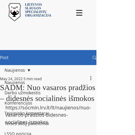
LIETUVOS
SLAUGOS
SPECIALISTŲ
ORGANIZACIJA
Post
Naujienos
May 24, 2022
3 min read
Naujienos
SADM: Nuo vasaros pradžios
Darbo užmokestis
– didesnės socialinės išmokos
Konferencijos
https://socmin.lrv.lt/lt/naujienos/nuo-
Teisininko komentarai
vasaros-pradzios-didesnes-
socialines-ismokos
Teisės aktų pakeitimai
LSSO pozicija