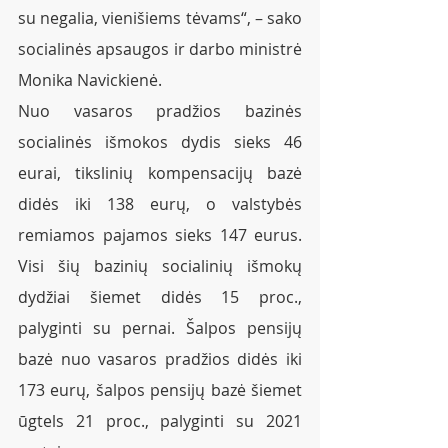
su negalia, vienišiems tėvams“, – sako 
socialinės apsaugos ir darbo ministrė 
Monika Navickienė.
Nuo vasaros pradžios bazinės 
socialinės išmokos dydis sieks 46 
eurai, tikslinių kompensacijų bazė 
didės iki 138 eurų, o valstybės 
remiamos pajamos sieks 147 eurus. 
Visi šių bazinių socialinių išmokų 
dydžiai šiemet didės 15 proc., 
palyginti su pernai. Šalpos pensijų 
bazė nuo vasaros pradžios didės iki 
173 eurų, šalpos pensijų bazė šiemet 
ūgtels 21 proc., palyginti su 2021 