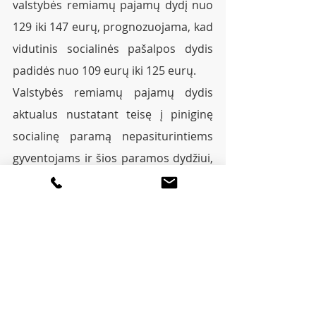
valstybės remiamų pajamų dydį nuo 
129 iki 147 eurų, prognozuojama, kad 
vidutinis socialinės pašalpos dydis 
padidės nuo 109 eurų iki 125 eurų.
Valstybės remiamų pajamų dydis 
aktualus nustatant teisę į piniginę 
socialinę paramą nepasiturintiems 
gyventojams ir šios paramos dydžiui, 
teisę į socialinę paramą mokiniams, 
papildomą išmoką vaikui, paramą 
būstui įsigyti ar išsinuomoti bei kitą 
socialinę paramą.
Nuo metų vidurio padidinus 
valstybės remiamų pajamų dydį iki 
147 Eur (dabar yra 129 Eur), kitą 