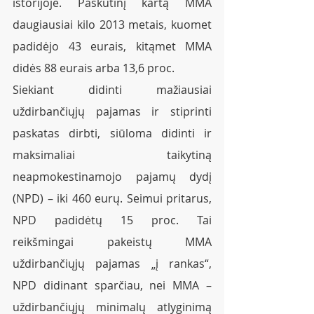
istorijoje. Paskutinį kartą MMA 
daugiausiai kilo 2013 metais, kuomet 
padidėjo 43 eurais, kitąmet MMA 
didės 88 eurais arba 13,6 proc. 
Siekiant didinti mažiausiai 
uždirbančiųjų pajamas ir stiprinti 
paskatas dirbti, siūloma didinti ir 
maksimaliai taikytiną 
neapmokestinamojo pajamų dydį 
(NPD) – iki 460 eurų. Seimui pritarus, 
NPD padidėtų 15 proc. Tai 
reikšmingai pakeistų MMA 
uždirbančiųjų pajamas „į rankas“, 
NPD didinant sparčiau, nei MMA – 
uždirbančiųjų minimalų atlyginimą 