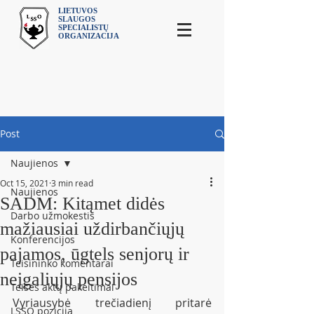
LIETUVOS
SLAUGOS
SPECIALISTŲ
ORGANIZACIJA
Post
Naujienos
Oct 15, 2021
3 min read
Naujienos
SADM: Kitąmet didės
Darbo užmokestis
mažiausiai uždirbančiųjų
Konferencijos
pajamos, ūgtels senjorų ir
Teisininko komentarai
neįgaliųjų pensijos
Teisės aktų pakeitimai
Vyriausybė trečiadienį pritarė 
LSSO pozicija