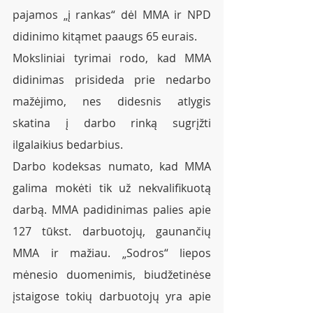
pajamos „į rankas“ dėl MMA ir NPD 
didinimo kitąmet paaugs 65 eurais. 
Moksliniai tyrimai rodo, kad MMA 
didinimas prisideda prie nedarbo 
mažėjimo, nes didesnis atlygis 
skatina į darbo rinką sugrįžti 
ilgalaikius bedarbius. 
Darbo kodeksas numato, kad MMA 
galima mokėti tik už nekvalifikuotą 
darbą. MMA padidinimas palies apie 
127 tūkst. darbuotojų, gaunančių 
MMA ir mažiau. „Sodros“ liepos 
mėnesio duomenimis, biudžetinėse 
įstaigose tokių darbuotojų yra apie 