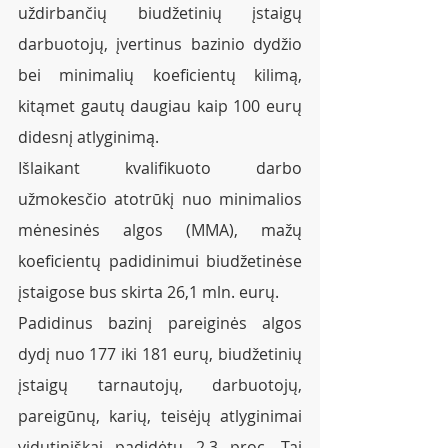
uždirbančių biudžetinių įstaigų 
darbuotojų, įvertinus bazinio dydžio 
bei minimalių koeficientų kilimą, 
kitąmet gautų daugiau kaip 100 eurų 
didesnį atlyginimą.  
Išlaikant kvalifikuoto darbo 
užmokesčio atotrūkį nuo minimalios 
mėnesinės algos (MMA), mažų 
koeficientų padidinimui biudžetinėse 
įstaigose bus skirta 26,1 mln. eurų.
Padidinus bazinį pareiginės algos 
dydį nuo 177 iki 181 eurų, biudžetinių 
įstaigų tarnautojų, darbuotojų, 
pareigūnų, karių, teisėjų atlyginimai 
vidutiniškai padidėtų 2,3 proc. Tai 