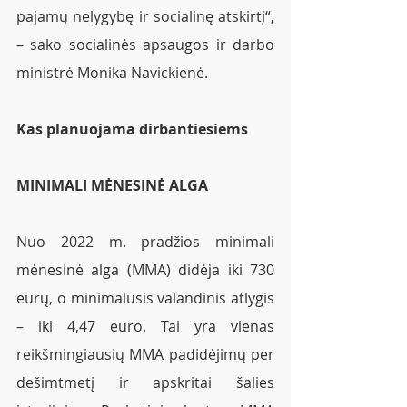
pajamų nelygybę ir socialinę atskirtį“, 
– sako socialinės apsaugos ir darbo 
ministrė Monika Navickienė. 
Kas planuojama dirbantiesiems
MINIMALI MĖNESINĖ ALGA
Nuo 2022 m. pradžios minimali 
mėnesinė alga (MMA) didėja iki 730 
eurų, o minimalusis valandinis atlygis 
– iki 4,47 euro. Tai yra vienas 
reikšmingiausių MMA padidėjimų per 
dešimtmetį ir apskritai šalies 