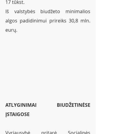
17 tūkst. 
Iš valstybės biudžeto minimalios 
algos padidinimui prireiks 30,8 mln. 
eurų. 
ATLYGINIMAI BIUDŽETINĖSE 
ĮSTAIGOSE
Vyriausybė pritarė Socialinės 