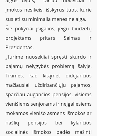
algos dydis,  tačiau mokesčiai ir 
įmokos nesikeis, išskyrus tuos, kurie 
susieti su minimalia mėnesine alga.
Šie pokyčiai įsigalios, jeigu biudžetų 
projektams pritars Seimas ir 
Prezidentas.
„Turime nuosekliai spręsti skurdo ir 
pajamų nelygybės problemą šalyje. 
Tikimės, kad kitąmet didėjančios 
mažiausiai uždirbančiųjų pajamos, 
sparčiau augančios pensijos, visiems 
vienišiems senjorams ir neįgaliesiems 
mokamos vienišo asmens išmokos ar 
našlių pensijos bei kylančios 
socialinės išmokos padės mažinti 