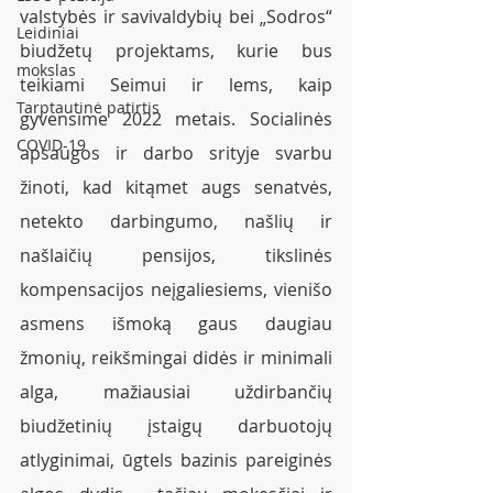
valstybės ir savivaldybių bei „Sodros“ 
Leidiniai
biudžetų projektams, kurie bus 
mokslas
teikiami Seimui ir lems, kaip 
Tarptautinė patirtis
gyvensime 2022 metais. Socialinės 
COVID-19
apsaugos ir darbo srityje svarbu 
žinoti, kad kitąmet augs senatvės, 
netekto darbingumo, našlių ir 
našlaičių pensijos, tikslinės 
kompensacijos neįgaliesiems, vienišo 
asmens išmoką gaus daugiau 
žmonių, reikšmingai didės ir minimali 
alga, mažiausiai uždirbančių 
biudžetinių įstaigų darbuotojų 
atlyginimai, ūgtels bazinis pareiginės 