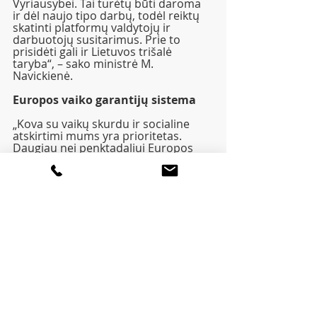
Vyriausybei. Tai turėtų būti daroma 
ir dėl naujo tipo darbų, todėl reiktų 
skatinti platformų valdytojų ir 
darbuotojų susitarimus. Prie to 
prisidėti gali ir Lietuvos trišalė 
taryba“, – sako ministrė M. 
Navickienė.
Europos vaiko garantijų sistema
„Kova su vaikų skurdu ir socialine 
atskirtimi mums yra prioritetas. 
Daugiau nei penktadaliui Europos 
Sąjungoje gyvenančių vaikų gresia 
skurdas arba socialinė atskirtis. Tai 
tęsiasi iš kartos į kartą ir daro 
ilgalaikį poveikį vaikams. Svarbu 
užtikrinti, kad vaikai, kuriems reikia 
pagalbos, galėtų gauti sveiką maistą, 
išsilavinimą, sveikatos priežiūrą ir 
tinkamą būstą, kad ir kokia jų kilmė 
ar socialinė padėtis“, – sako ministrė 
M. Navickienė. 
Vaiko garantijų sistema siekiama 
užkirsti kelią socialinei atskirčiai, 
remiamos valstybių narių pastangos 
užtikrinti veiksmingą ir nemokamą 