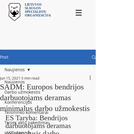
LIETUVOS
SLAUGOS
SPECIALISTŲ
ORGANIZACIJA
Post
Naujienos
Jun 15, 2021
3 min read
Naujienos
SADM: Europos bendrijos
Darbo užmokestis
darbuotojams deramas
Konferencijos
minimalus darbo užmokestis
Teisininko komentarai
ES Taryba: Bendrijos 
Teisės aktų pakeitimai
darbuotojams deramas 
minimalusis darbo 
LSSO pozicija