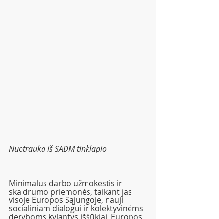
Nuotrauka iš SADM tinklapio 
Minimalus darbo užmokestis ir 
skaidrumo priemonės, taikant jas 
visoje Europos Sąjungoje, nauji 
socialiniam dialogui ir kolektyvinėms 
deryboms kylantys iššūkiai, Europos 