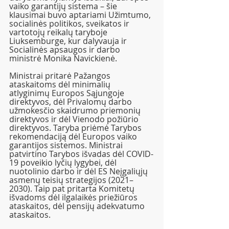
vaiko garantijų sistema – šie 
klausimai buvo aptariami Užimtumo, 
socialinės politikos, sveikatos ir 
vartotojų reikalų taryboje 
Liuksemburge, kur dalyvauja ir 
Socialinės apsaugos ir darbo 
ministrė Monika Navickienė.
Ministrai pritarė Pažangos 
ataskaitoms dėl minimalių 
atlyginimų Europos Sąjungoje 
direktyvos, dėl Privalomų darbo 
užmokesčio skaidrumo priemonių 
direktyvos ir dėl Vienodo požiūrio 
direktyvos. Taryba priėmė Tarybos 
rekomendaciją dėl Europos vaiko 
garantijos sistemos. Ministrai 
patvirtino Tarybos išvadas dėl COVID-
19 poveikio lyčių lygybei, dėl 
nuotolinio darbo ir dėl ES Neįgaliųjų 
asmenų teisių strategijos (2021–
2030). Taip pat pritarta Komitetų 
išvadoms dėl ilgalaikės priežiūros 
ataskaitos, dėl pensijų adekvatumo 
ataskaitos. 