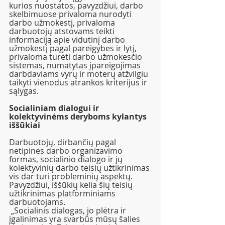
kurios nuostatos, pavyzdžiui, darbo 
skelbimuose privaloma nurodyti 
darbo užmokestį, privaloma 
darbuotojų atstovams teikti 
informaciją apie vidutinį darbo 
užmokestį pagal pareigybes ir lytį, 
privaloma turėti darbo užmokesčio 
sistemas, numatytas įpareigojimas 
darbdaviams vyrų ir moterų atžvilgiu 
taikyti vienodus atrankos kriterijus ir 
sąlygas.
Socialiniam dialogui ir 
kolektyvinėms deryboms kylantys 
iššūkiai
Darbuotojų, dirbančių pagal 
netipines darbo organizavimo 
formas, socialinio dialogo ir jų 
kolektyvinių darbo teisių užtikrinimas 
vis dar turi probleminių aspektų. 
Pavyzdžiui, iššūkių kelia šių teisių 
užtikrinimas platforminiams 
darbuotojams. 
 „Socialinis dialogas, jo plėtra ir 
įgalinimas yra svarbūs mūsų šalies 