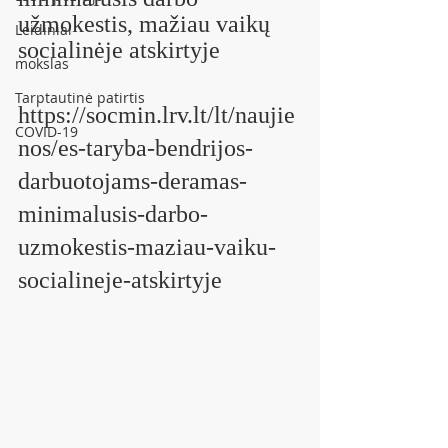
užmokestis, mažiau vaikų 
Leidiniai
socialinėje atskirtyje
mokslas
Tarptautinė patirtis
https://socmin.lrv.lt/lt/naujie
COVID-19
nos/es-taryba-bendrijos-
darbuotojams-deramas-
minimalusis-darbo-
uzmokestis-maziau-vaiku-
socialineje-atskirtyje