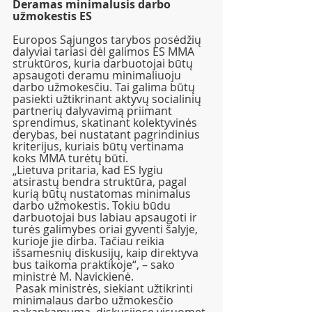
Deramas minimalusis darbo 
užmokestis ES
Europos Sąjungos tarybos posėdžių 
dalyviai tariasi dėl galimos ES MMA 
struktūros, kuria darbuotojai būtų 
apsaugoti deramu minimaliuoju 
darbo užmokesčiu. Tai galima būtų 
pasiekti užtikrinant aktyvų socialinių 
partnerių dalyvavimą priimant 
sprendimus, skatinant kolektyvinės 
derybas, bei nustatant pagrindinius 
kriterijus, kuriais būtų vertinama 
koks MMA turėtų būti.
„Lietuva pritaria, kad ES lygiu 
atsirastų bendra struktūra, pagal 
kurią būtų nustatomas minimalus 
darbo užmokestis. Tokiu būdu 
darbuotojai bus labiau apsaugoti ir 
turės galimybes oriai gyventi šalyje, 
kurioje jie dirba. Tačiau reikia 
išsamesnių diskusijų, kaip direktyva 
bus taikoma praktikoje“, – sako 
ministrė M. Navickienė. 
 Pasak ministrės, siekiant užtikrinti 
minimalaus darbo užmokesčio 