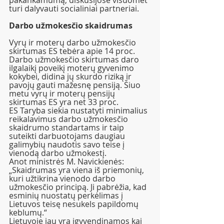
pakankamumą, diskusijose visuomet 
turi dalyvauti socialiniai partneriai.
Darbo užmokesčio skaidrumas
Vyrų ir moterų darbo užmokesčio 
skirtumas ES tebėra apie 14 proc. 
Darbo užmokesčio skirtumas daro 
ilgalaikį poveikį moterų gyvenimo 
kokybei, didina jų skurdo riziką ir 
pavojų gauti mažesnę pensiją. Šiuo 
metu vyrų ir moterų pensijų 
skirtumas ES yra net 33 proc.
ES Taryba siekia nustatyti minimalius 
reikalavimus darbo užmokesčio 
skaidrumo standartams ir taip 
suteikti darbuotojams daugiau 
galimybių naudotis savo teise į 
vienodą darbo užmokestį. 
Anot ministrės M. Navickienės: 
„Skaidrumas yra viena iš priemonių, 
kuri užtikrina vienodo darbo 
užmokesčio principą. Ji pabrėžia, kad 
esminių nuostatų perkėlimas į 
Lietuvos teisę nesukels papildomų 
keblumų.“
Lietuvoje jau yra įgyvendinamos kai 