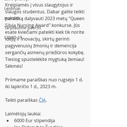
Kreipiamės į visus slaugytojus ir 
Leidiniai
slaugos studentus. Dabar galite teikti 
mokslas
paraišką dalyvauti 2023 metų "Queen 
Silvia Nursing Award" konkurse. Jūs 
Tarptautinė patirtis
esate kviečiami pateikti kiek tik norite 
COVID-19
idėjų ir inovacijų, skirtų gerinti 
pagyvenusių žmonių ir demencija 
sergančių asmenų priežiūros kokybę. 
Tiesiog spustelėkite mygtuką žemiau! 
Sėkmės!
Priimame paraiškas nuo rugsėjo 1 d. 
iki lapkričio 1 d., 2023 m.
Teikti paraiškas 
ČIA
.
Laimėtojų laukia:
6000 Eur stipendija