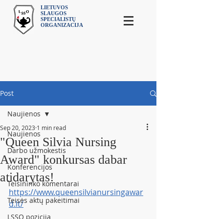
LIETUVOS
SLAUGOS
SPECIALISTŲ
ORGANIZACIJA
Post
Naujienos
Sep 20, 2023
1 min read
Naujienos
"Queen Silvia Nursing
Darbo užmokestis
Award" konkursas dabar
Konferencijos
atidarytas!
Teisininko komentarai
https://www.queensilvianursingawar
Teisės aktų pakeitimai
d.lt/
LSSO pozicija