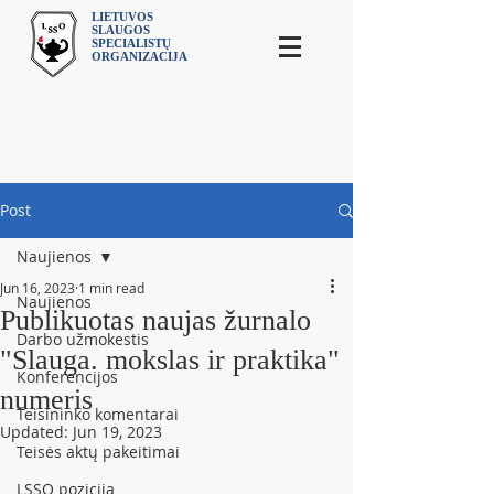
LIETUVOS
SLAUGOS
SPECIALISTŲ
ORGANIZACIJA
Post
Naujienos
Jun 16, 2023
1 min read
Naujienos
Publikuotas naujas žurnalo
Darbo užmokestis
"Slauga. mokslas ir praktika"
Konferencijos
numeris
Teisininko komentarai
Updated:
Jun 19, 2023
Teisės aktų pakeitimai
LSSO pozicija