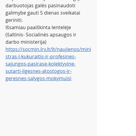
darbuotojas galės pasinaudoti 
galimybe gauti 5 dienas sveikatai 
geriniti. 
Išsamiau paaiškinta lentelėje 
(šaltinis- Socialinės apsaugos ir 
darbo ministerija)
https://socmin.lrv.lt/lt/naujienos/mini
stras-l-kukuraitis-ir-profesines-
sajungos-pasirase-kolektyvine-
sutarti-ilgesnes-atostogos-ir-
geresnes-salygos-mokymuisi