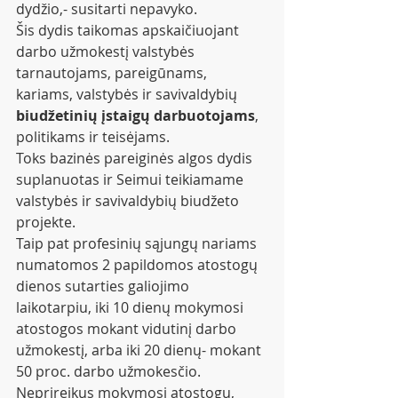
dydžio,- susitarti nepavyko. 
Šis dydis taikomas apskaičiuojant 
darbo užmokestį valstybės 
tarnautojams, pareigūnams, 
kariams, valstybės ir savivaldybių 
biudžetinių įstaigų darbuotojams
, 
politikams ir teisėjams.
Toks bazinės pareiginės algos dydis 
suplanuotas ir Seimui teikiamame 
valstybės ir savivaldybių biudžeto 
projekte.
Taip pat profesinių sąjungų nariams 
numatomos 2 papildomos atostogų 
dienos sutarties galiojimo 
laikotarpiu, iki 10 dienų mokymosi 
atostogos mokant vidutinį darbo 
užmokestį, arba iki 20 dienų- mokant 
50 proc. darbo užmokesčio. 
Neprireikus mokymosi atostogų, 