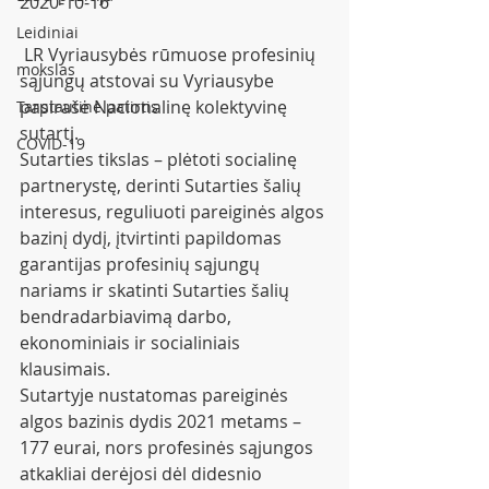
2020-10-16
Leidiniai
 LR Vyriausybės rūmuose profesinių 
mokslas
sąjungų atstovai su Vyriausybe 
pasirašė Nacionalinę kolektyvinę 
Tarptautinė patirtis
sutartį. 
COVID-19
Sutarties tikslas – plėtoti socialinę 
partnerystę, derinti Sutarties šalių 
interesus, reguliuoti pareiginės algos 
bazinį dydį, įtvirtinti papildomas 
garantijas profesinių sąjungų 
nariams ir skatinti Sutarties šalių 
bendradarbiavimą darbo, 
ekonominiais ir socialiniais 
klausimais.
Sutartyje nustatomas pareiginės 
algos bazinis dydis 2021 metams –
177 eurai, nors profesinės sąjungos 
atkakliai derėjosi dėl didesnio 