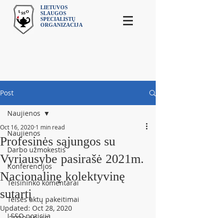
LIETUVOS
SLAUGOS
SPECIALISTŲ
ORGANIZACIJA
Post
Naujienos
Oct 16, 2020
1 min read
Naujienos
Profesinės sąjungos su
Darbo užmokestis
Vyriausybe pasirašė 2021m.
Konferencijos
Nacionalinę kolektyvinę
Teisininko komentarai
sutartį
Teisės aktų pakeitimai
Updated:
Oct 28, 2020
LSSO pozicija