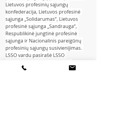
Lietuvos profesinių sąjungų 
konfederacija, Lietuvos profesinė 
sąjunga „Solidarumas“, Lietuvos 
profesinė sąjunga „Sandrauga“, 
Respublikinė jungtinė profesinė 
sąjunga ir Nacionalinis pareigūnų 
profesinių sąjungų susivienijimas. 
LSSO vardu pasirašė LSSO 
prezidentė Aušra Volodkaitė. 
Su įstaigų sąrašu, kurių 
darbuotojams galioja šis 
susitarimas, galima susipažinti 
paspaudus žemiau esančią nuorodą.
Istaigu sarasas
.pdf
Download PDF • 1.07MB