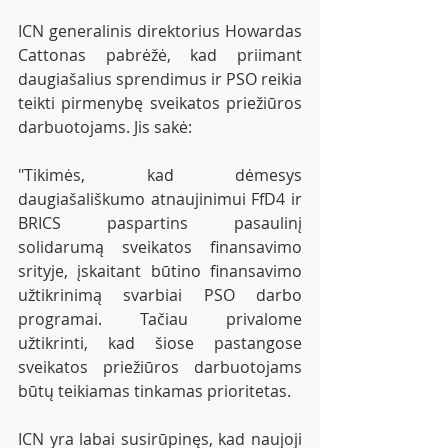
ICN generalinis direktorius Howardas 
Cattonas pabrėžė, kad priimant 
daugiašalius sprendimus ir PSO reikia 
teikti pirmenybę sveikatos priežiūros 
darbuotojams. Jis sakė:
"Tikimės, kad dėmesys 
daugiašališkumo atnaujinimui FfD4 ir 
BRICS paspartins pasaulinį 
solidarumą sveikatos finansavimo 
srityje, įskaitant būtino finansavimo 
užtikrinimą svarbiai PSO darbo 
programai. Tačiau privalome 
užtikrinti, kad šiose pastangose 
sveikatos priežiūros darbuotojams 
būtų teikiamas tinkamas prioritetas.
ICN yra labai susirūpinęs, kad naujoji 