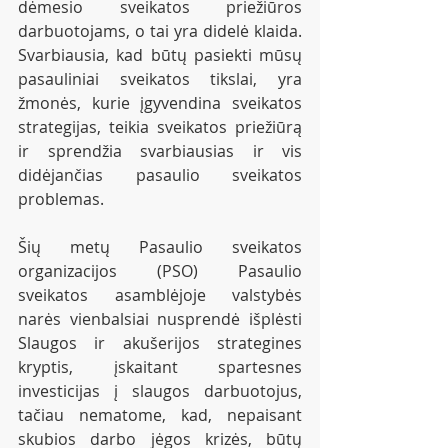
dėmesio sveikatos priežiūros 
darbuotojams, o tai yra didelė klaida. 
Svarbiausia, kad būtų pasiekti mūsų 
pasauliniai sveikatos tikslai, yra 
žmonės, kurie įgyvendina sveikatos 
strategijas, teikia sveikatos priežiūrą 
ir sprendžia svarbiausias ir vis 
didėjančias pasaulio sveikatos 
problemas.
Šių metų Pasaulio sveikatos 
organizacijos (PSO) Pasaulio 
sveikatos asamblėjoje valstybės 
narės vienbalsiai nusprendė išplėsti 
Slaugos ir akušerijos strategines 
kryptis, įskaitant spartesnes 
investicijas į slaugos darbuotojus, 
tačiau nematome, kad, nepaisant 
skubios darbo jėgos krizės, būtų 