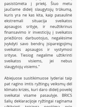
pasistūmėta į priekį. Šiuo metu 
jaučiame didelį slaugytojų trūkumą, 
kuris yra ne kas kita, kaip pasaulinė 
ekstremali situacija sveikatos 
apsaugos srityje, ir neužtikrinus 
finansavimo ir investicijų į sveikatos 
priežiūros darbuotojus, negalėsime 
įvykdyti savo bendrų įsipareigojimų 
sveikatos apsaugos ir vystymosi 
srityse. Tiesiog negalime užtikrinti 
sveikatos visiems, jei nebus 
slaugytojų visiems."
Abiejuose susitikimuose lyderiai taip 
pat ragino imtis ryžtingų veiksmų dėl 
klimato krizės, kuri daro didelį poveikį 
sveikatai visame pasaulyje. BRICS 
šalių deklaracijoje ryžtingai raginama 
užtikrinti teisingą perėjimą prie 