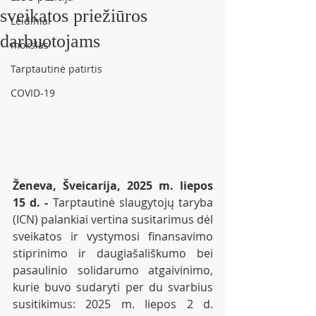
sveikatos priežiūros
Leidiniai
darbuotojams
mokslas
Tarptautinė patirtis
COVID-19
Ženeva, Šveicarija, 2025 m. liepos 
15 d. - 
Tarptautinė slaugytojų taryba 
(ICN) palankiai vertina susitarimus dėl 
sveikatos ir vystymosi finansavimo 
stiprinimo ir daugiašališkumo bei 
pasaulinio solidarumo atgaivinimo, 
kurie buvo sudaryti per du svarbius 
susitikimus: 2025 m. liepos 2 d. 