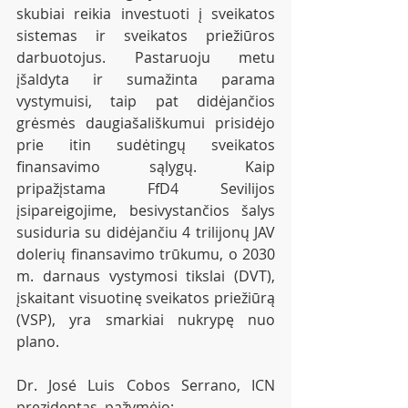
skubiai reikia investuoti į sveikatos 
sistemas ir sveikatos priežiūros 
darbuotojus. Pastaruoju metu 
įšaldyta ir sumažinta parama 
vystymuisi, taip pat didėjančios 
grėsmės daugiašališkumui prisidėjo 
prie itin sudėtingų sveikatos 
finansavimo sąlygų. Kaip 
pripažįstama FfD4 Sevilijos 
įsipareigojime, besivystančios šalys 
susiduria su didėjančiu 4 trilijonų JAV 
dolerių finansavimo trūkumu, o 2030 
m. darnaus vystymosi tikslai (DVT), 
įskaitant visuotinę sveikatos priežiūrą 
(VSP), yra smarkiai nukrypę nuo 
plano.
Dr. José Luis Cobos Serrano, ICN 
prezidentas, pažymėjo: