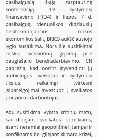
pasibaigusią 4-ąją tarptautinę 
konferenciją dėl vystymosi 
finansavimo (FfD4) ir liepos 7 d. 
pasibaigusį vienuolikos didžiausių 
besiformuojančios rinkos 
ekonomikos šalių BRICS aukščiausiojo 
lygio susitikimą. Nors šie susitikimai 
reiškia sveikintiną grįžimą prie 
daugiašalio bendradarbiavimo, ICN 
pabrėžia, kad norint įgyvendinti jų 
ambicingus sveikatos ir vystymosi 
tikslus, reikalingi tvirtesni 
įsipareigojimai investuoti į sveikatos 
priežiūros darbuotojus.
Abu susitikimai vyksta kritiniu metu, 
kai didėjant sveikatos poreikiams, 
esant neramiai geopolitinei įtampai ir 
konfliktams bei gilėjant klimato krizei, 