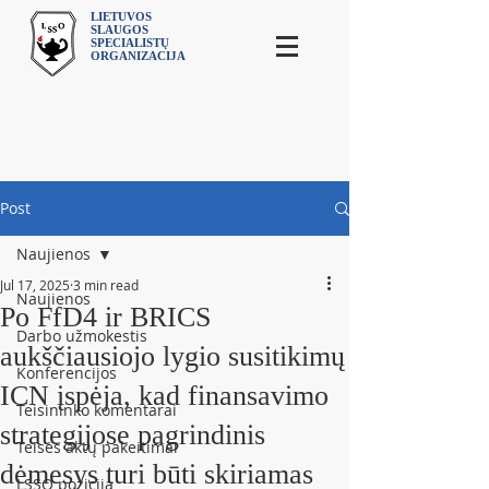
LIETUVOS
SLAUGOS
SPECIALISTŲ
ORGANIZACIJA
Post
Naujienos
Jul 17, 2025
3 min read
Naujienos
Po FfD4 ir BRICS
Darbo užmokestis
aukščiausiojo lygio susitikimų
Konferencijos
ICN įspėja, kad finansavimo
Teisininko komentarai
strategijose pagrindinis
Teisės aktų pakeitimai
dėmesys turi būti skiriamas
LSSO pozicija