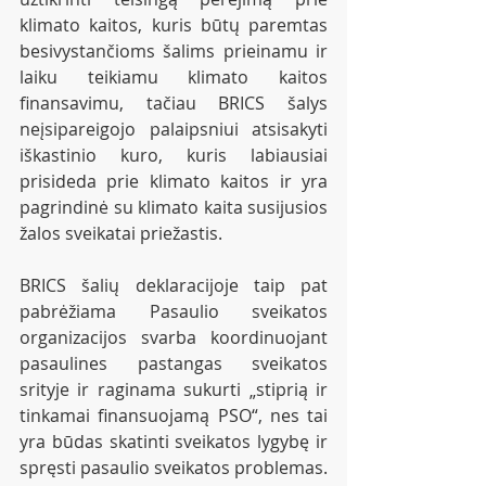
klimato kaitos, kuris būtų paremtas 
besivystančioms šalims prieinamu ir 
laiku teikiamu klimato kaitos 
finansavimu, tačiau BRICS šalys 
neįsipareigojo palaipsniui atsisakyti 
iškastinio kuro, kuris labiausiai 
prisideda prie klimato kaitos ir yra 
pagrindinė su klimato kaita susijusios 
žalos sveikatai priežastis.
BRICS šalių deklaracijoje taip pat 
pabrėžiama Pasaulio sveikatos 
organizacijos svarba koordinuojant 
pasaulines pastangas sveikatos 
srityje ir raginama sukurti „stiprią ir 
tinkamai finansuojamą PSO“, nes tai 
yra būdas skatinti sveikatos lygybę ir 
spręsti pasaulio sveikatos problemas.