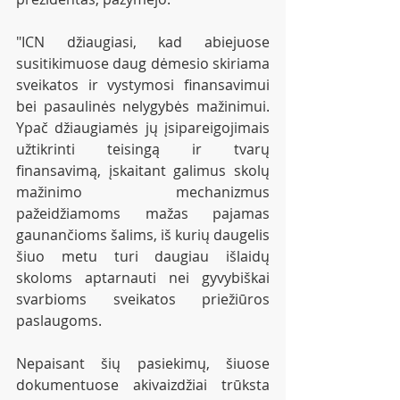
"ICN džiaugiasi, kad abiejuose 
susitikimuose daug dėmesio skiriama 
sveikatos ir vystymosi finansavimui 
bei pasaulinės nelygybės mažinimui. 
Ypač džiaugiamės jų įsipareigojimais 
užtikrinti teisingą ir tvarų 
finansavimą, įskaitant galimus skolų 
mažinimo mechanizmus 
pažeidžiamoms mažas pajamas 
gaunančioms šalims, iš kurių daugelis 
šiuo metu turi daugiau išlaidų 
skoloms aptarnauti nei gyvybiškai 
svarbioms sveikatos priežiūros 
paslaugoms.
Nepaisant šių pasiekimų, šiuose 
dokumentuose akivaizdžiai trūksta 