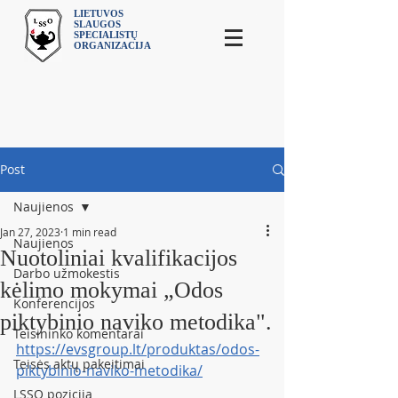
LIETUVOS
SLAUGOS
SPECIALISTŲ
ORGANIZACIJA
Post
Naujienos
Jan 27, 2023
1 min read
Naujienos
Nuotoliniai kvalifikacijos
Darbo užmokestis
kėlimo mokymai „Odos
Konferencijos
piktybinio naviko metodika".
Teisininko komentarai
https://evsgroup.lt/produktas/odos-
Teisės aktų pakeitimai
piktybinio-naviko-metodika/
LSSO pozicija