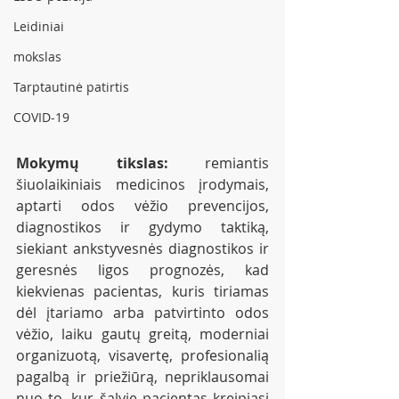
Leidiniai
mokslas
Tarptautinė patirtis
COVID-19
Mokymų tikslas:
 remiantis 
šiuolaikiniais medicinos įrodymais, 
aptarti odos vėžio prevencijos, 
diagnostikos ir gydymo taktiką, 
siekiant ankstyvesnės diagnostikos ir 
geresnės ligos prognozės, kad 
kiekvienas pacientas, kuris tiriamas 
dėl įtariamo arba patvirtinto odos 
vėžio, laiku gautų greitą, moderniai 
organizuotą, visavertę, profesionalią 
pagalbą ir priežiūrą, nepriklausomai 
nuo to, kur šalyje pacientas kreipiasi 