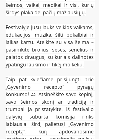
šeimos, vaikai, medikai ir visi, kurių 
širdys plaka dėl pačių mažiausiųjų.
Festivalyje jūsų lauks veiklos vaikams, 
edukacijos, muzika, šilti pokalbiai ir 
laikas kartu. Ateikite su visa šeima – 
pasiimkite brolius, seses, senelius ir 
palatos draugus, su kuriais dalinotės 
ypatingu laukimo ir tikėjimo keliu.
Taip pat kviečiame prisijungti prie 
„Gyvenimo recepto“ pyragų 
konkurso! 🍰 Atsineškite savo kepinį, 
savo šeimos skonį ar tradiciją ir 
trumpai ją pristatykite. Iš festivalio 
dalyvių suburta komisija rinks 
labiausiai širdį palietusį „Gyvenimo 
receptą“, kurį apdovanosime 
ypatingu prizu – savaitgalio poilsiu 