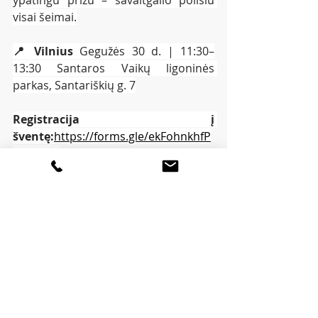
visai šeimai.
📍 Vilnius 
Gegužės 30 d. | 11:30–
13:30 Santaros Vaikų ligoninės 
parkas, Santariškių g. 7
Registracija į 
šventę:
https://forms.gle/ekFohnkhfP
4MGgXf9
Registracija į pyragų 
konkursą:
https://forms.gle/2LcDW2
gfSNqq4ZAo6