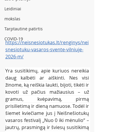
Leidiniai
mokslas
Tarptautinė patirtis
COVID-19
https://neisnesiotukas.lt/renginys/nei
snesiotuku-vasaros-svente-vilniuje-
2026-m/
Yra susitikimų, apie kuriuos nereikia 
daug kalbėti ar aiškinti. Nes visi 
žinome, ką reiškia laukti, bijoti, tikėti ir 
kovoti už pačius mažiausius – už 
gramus, kvėpavimą, pirmą 
prisilietimą ir dieną namuose. Todėl ir 
šiemet kviečiame jus į Neišnešiotukų 
vasaros festivalį „Nuo 0 iki mėnulio“ – 
jautrų, prasmingą ir šviesų susitikimą 