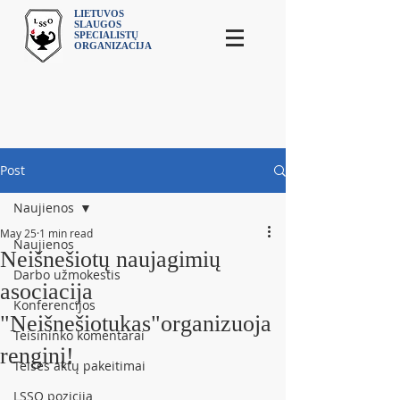
LIETUVOS
SLAUGOS
SPECIALISTŲ
ORGANIZACIJA
Post
Naujienos
May 25
1 min read
Naujienos
Neišnešiotų naujagimių
Darbo užmokestis
asociacija
Konferencijos
"Neišnešiotukas"organizuoja
Teisininko komentarai
renginį!
Teisės aktų pakeitimai
LSSO pozicija