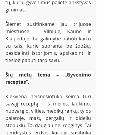
tų, kurių gyvenimus palietė ankstyvas 
gimimas.
Šiemet susitinkame jau trijuose 
miestuose – Vilniuje, Kaune ir 
Klaipėdoje. Tai galimybė pabūti kartu 
su tais, kurie supranta be žodžių, 
pasidalinti istorijomis, apsikabinti ir 
tiesiog pabūti tarp savų.
Šių metų tema – „Gyvenimo 
receptas“.
Kiekviena neišnešiotuko šeima turi 
savąjį receptą – iš meilės, laukimo, 
nuovargio, vilties, medikų rankų, tylos 
palatoje, mažų pergalių ir didelių 
stebuklų. Tai daugiau nei renginys. Tai 
bendrystės erdvė, kurioje susitinka 