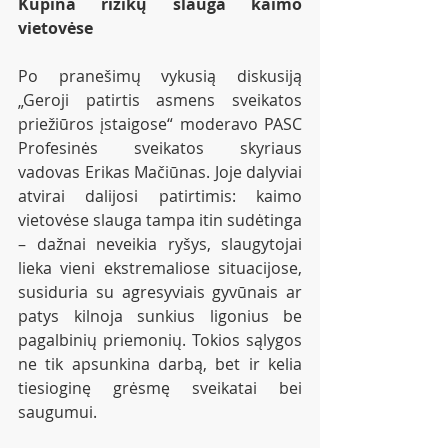
Kupina rizikų slauga kaimo 
vietovėse
Po pranešimų vykusią diskusiją 
„Geroji patirtis asmens sveikatos 
priežiūros įstaigose“ moderavo PASC 
Profesinės sveikatos skyriaus 
vadovas Erikas Mačiūnas. Joje dalyviai 
atvirai dalijosi patirtimis: kaimo 
vietovėse slauga tampa itin sudėtinga 
– dažnai neveikia ryšys, slaugytojai 
lieka vieni ekstremaliose situacijose, 
susiduria su agresyviais gyvūnais ar 
patys kilnoja sunkius ligonius be 
pagalbinių priemonių. Tokios sąlygos 
ne tik apsunkina darbą, bet ir kelia 
tiesioginę grėsmę sveikatai bei 
saugumui.