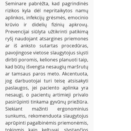
Seminare pabrėžta, kad pagrindinės 
rizikos kyla dėl nepritaikytos namų 
aplinkos, infekcijų grėsmės, emocinio 
krūvio ir didelių fizinių apkrovų. 
Prevencijai siūlyta užtikrinti patikimą 
ryšį naudojant atsargines priemones 
ar iš anksto sutartas procedūras, 
pavojingose vietose slaugytojus siųsti 
dirbti poromis, keliones planuoti taip, 
kad būtų išvengta nesaugių maršrutų 
ar tamsaus paros meto. Akcentuota, 
jog darbuotojai turi teisę atsisakyti 
paslaugos, jei paciento aplinka yra 
nesaugi, o pacientų artimieji privalo 
pasirūpinti tinkama gyvūnų priežiūra. 
Siekiant mažinti ergonominius 
sunkums, rekomenduota slaugytojus 
aprūpinti pagalbinėmis priemonėmis, 
tokiomis kaip keltuvai, slystančios 