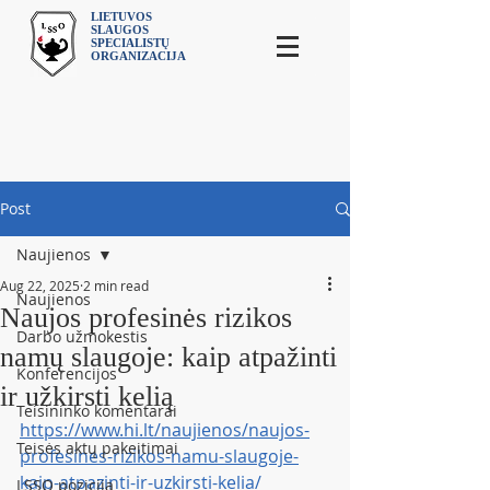
LIETUVOS
SLAUGOS
SPECIALISTŲ
ORGANIZACIJA
Post
Naujienos
Aug 22, 2025
2 min read
Naujienos
Naujos profesinės rizikos
Darbo užmokestis
namų slaugoje: kaip atpažinti
Konferencijos
ir užkirsti kelią
Teisininko komentarai
https://www.hi.lt/naujienos/naujos-
Teisės aktų pakeitimai
profesines-rizikos-namu-slaugoje-
kaip-atpazinti-ir-uzkirsti-kelia/
LSSO pozicija