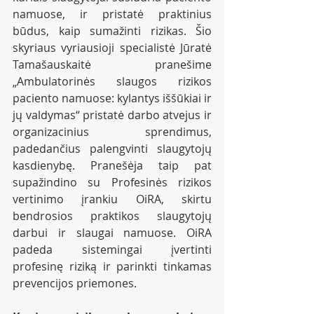
namuose, ir pristatė praktinius 
būdus, kaip sumažinti rizikas. Šio 
skyriaus vyriausioji specialistė Jūratė 
Tamašauskaitė pranešime 
„Ambulatorinės slaugos rizikos 
paciento namuose: kylantys iššūkiai ir 
jų valdymas“ pristatė darbo atvejus ir 
organizacinius sprendimus, 
padedančius palengvinti slaugytojų 
kasdienybę. Pranešėja taip pat 
supažindino su Profesinės rizikos 
vertinimo įrankiu OiRA, skirtu 
bendrosios praktikos slaugytojų 
darbui ir slaugai namuose. OiRA 
padeda sistemingai įvertinti 
profesinę riziką ir parinkti tinkamas 
prevencijos priemones.