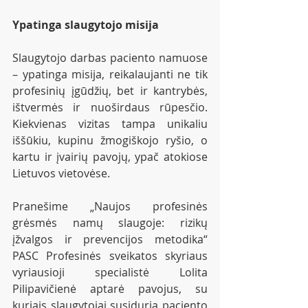
Ypatinga slaugytojo misija
Slaugytojo darbas paciento namuose 
– ypatinga misija, reikalaujanti ne tik 
profesinių įgūdžių, bet ir kantrybės, 
ištvermės ir nuoširdaus rūpesčio. 
Kiekvienas vizitas tampa unikaliu 
iššūkiu, kupinu žmogiškojo ryšio, o 
kartu ir įvairių pavojų, ypač atokiose 
Lietuvos vietovėse.
Pranešime „Naujos profesinės 
grėsmės namų slaugoje: rizikų 
įžvalgos ir prevencijos metodika“ 
PASC Profesinės sveikatos skyriaus 
vyriausioji specialistė Lolita 
Pilipavičienė aptarė pavojus, su 
kuriais slaugytojai susiduria paciento 