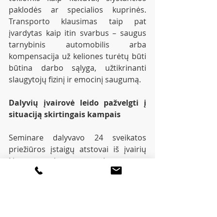
paklodės ar specialios kuprinės. 
Transporto klausimas taip pat 
įvardytas kaip itin svarbus – saugus 
tarnybinis automobilis arba 
kompensacija už keliones turėtų būti 
būtina darbo sąlyga, užtikrinanti 
slaugytojų fizinį ir emocinį saugumą.
Dalyvių įvairovė leido pažvelgti į 
situaciją skirtingais kampais
Seminare dalyvavo 24 sveikatos 
priežiūros įstaigų atstovai iš įvairių 
Lietuvos regionų – nuo rajonų centrų 
iki mažų miestelių ir kaimų. Tarp jų – 
Jonavos, Baisogalos, Kretingos, 
Vilkijos, Druskininkų ir Šilutės 
pirminės sveikatos priežiūros centrai, 