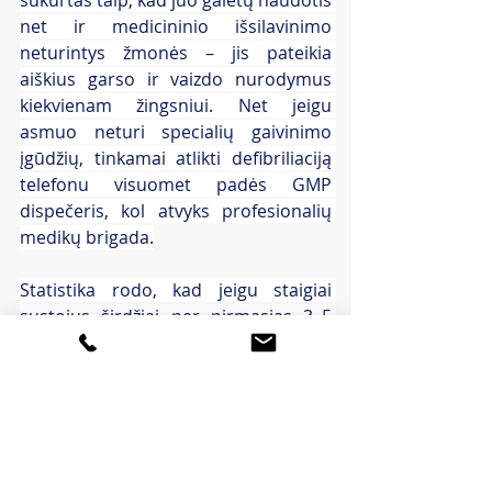
sukurtas taip, kad juo galėtų naudotis 
net ir medicininio išsilavinimo 
neturintys žmonės – jis pateikia 
aiškius garso ir vaizdo nurodymus 
kiekvienam žingsniui. Net jeigu 
asmuo neturi specialių gaivinimo 
įgūdžių, tinkamai atlikti defibriliaciją 
telefonu visuomet padės GMP 
dispečeris, kol atvyks profesionalių 
medikų brigada.
Statistika rodo, kad jeigu staigiai 
sustojus širdžiai per pirmąsias 3–5 
minutes atliekama defibriliacija, 
tikimybė išgyventi siekia 70 proc., o 
be defibriliacijos išgyvenamumas ne 
ligoninėje tesiekia 5–10 proc. 
Lietuvoje miesto teritorijoje vidutinis 
GMP atvykimo laikas gyvybei 