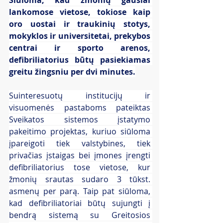
Siūloma, kad žmonių gausiai 
lankomose vietose, tokiose kaip 
oro uostai ir traukinių stotys, 
mokyklos ir universitetai, prekybos 
centrai ir sporto arenos, 
defibriliatorius būtų pasiekiamas 
greitu žingsniu per dvi minutes.
Suinteresuotų institucijų ir 
visuomenės pastaboms pateiktas 
Sveikatos sistemos įstatymo 
pakeitimo projektas, kuriuo siūloma 
įpareigoti tiek valstybines, tiek 
privačias įstaigas bei įmones įrengti 
defibriliatorius tose vietose, kur 
žmonių srautas sudaro 3 tūkst. 
asmenų per parą. Taip pat siūloma, 
kad defibriliatoriai būtų sujungti į 
bendrą sistemą su Greitosios 