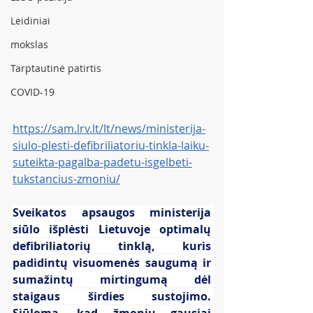
Leidiniai
mokslas
Tarptautinė patirtis
COVID-19
https://sam.lrv.lt/lt/news/ministerija-
siulo-plesti-defibriliatoriu-tinkla-laiku-
suteikta-pagalba-padetu-isgelbeti-
tukstancius-zmoniu/
Sveikatos apsaugos ministerija 
siūlo išplėsti Lietuvoje optimalų 
defibriliatorių tinklą, kuris 
padidintų visuomenės saugumą ir 
sumažintų mirtingumą dėl 
staigaus širdies sustojimo. 