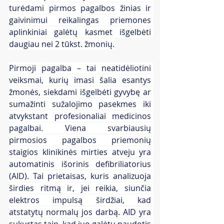
turėdami pirmos pagalbos žinias ir 
gaivinimui reikalingas priemones 
aplinkiniai galėtų kasmet išgelbėti 
daugiau nei 2 tūkst. žmonių.
Pirmoji pagalba – tai neatidėliotini 
veiksmai, kurių imasi šalia esantys 
žmonės, siekdami išgelbėti gyvybę ar 
sumažinti sužalojimo pasekmes iki 
atvykstant profesionaliai medicinos 
pagalbai. Viena svarbiausių 
pirmosios pagalbos priemonių 
staigios klinikinės mirties atveju yra 
automatinis išorinis defibriliatorius 
(AID). Tai prietaisas, kuris analizuoja 
širdies ritmą ir, jei reikia, siunčia 
elektros impulsą širdžiai, kad 
atstatytų normalų jos darbą. AID yra 