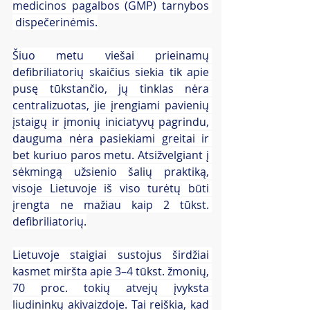
medicinos pagalbos (GMP) tarnybos 
 dispečerinėmis.
Šiuo metu viešai prieinamų 
defibriliatorių skaičius siekia tik apie 
pusę tūkstančio, jų tinklas nėra 
centralizuotas, jie įrengiami pavienių 
įstaigų ir įmonių iniciatyvų pagrindu, 
dauguma nėra pasiekiami greitai ir 
bet kuriuo paros metu. Atsižvelgiant į 
sėkmingą užsienio šalių praktiką, 
visoje Lietuvoje iš viso turėtų būti 
įrengta ne mažiau kaip 2 tūkst. 
defibriliatorių.
Lietuvoje staigiai sustojus širdžiai 
kasmet miršta apie 3–4 tūkst. žmonių, 
70 proc. tokių atvejų įvyksta 
liudininkų akivaizdoje. Tai reiškia, kad 