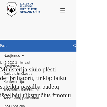
LIETUVOS
SLAUGOS
SPECIALISTŲ
ORGANIZACIJA
Post
Naujienos
Jun 9, 2025
2 min read
Naujienos
Ministerija siūlo plėsti
Darbo užmokestis
defibriliatorių tinklą: laiku
Konferencijos
suteikta pagalba padėtų
Teisininko komentarai
išgelbėti tūkstančius žmonių
Teisės aktų pakeitimai
LSSO pozicija