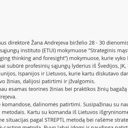
aus direktorė Žana Andrejeva birželio 28 - 30 dienomi
sąjungų instituto (ETUI) mokymuose "Strateginis mąs
eging thinking and foresight“) mokymuose, kurie vyko 
ai subūrė profesinių sąjungų lyderius iš Švedijos, JK,
ijos, Ispanijos ir Lietuvos, kurie kartu diskutavo da
vo žinias, dalijosi patirtimi ir įžvalgomis.
u esamas teorines žinias bei praktikos žinių bagažą -
rejeva.
 komandose, dalinomės patirtimi. Susipažinau su nau
 metodais. Kartu su komanda iš Lietuvos išgryninome
e situacijas pagal STREPTL metodą bei rašėme strate
k-casting metodą. Buvo labai įdomi ir naudinga patirti