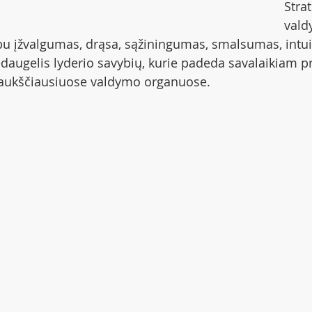
Stra
vald
u įžvalgumas, drąsa, sąžiningumas, smalsumas, intui
nedaugelis lyderio savybių, kurie padeda savalaikiam p
 aukščiausiuose valdymo organuose.