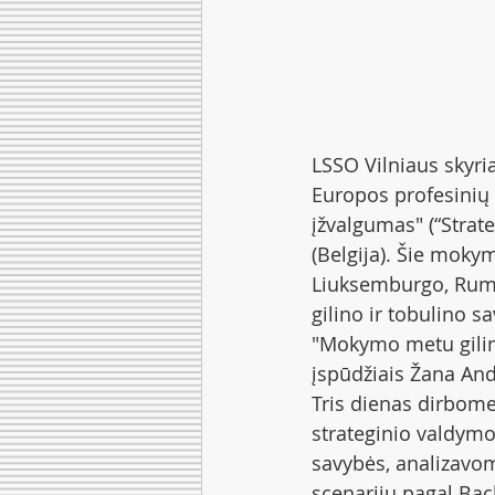
LSSO Vilniaus skyri
Europos profesinių 
įžvalgumas" (“Strat
(Belgija). Šie mokym
Liuksemburgo, Rumun
gilino ir tobulino sa
"Mokymo metu gilina
įspūdžiais Žana And
Tris dienas dirbome
strateginio valdymo
savybės, analizavom
scenarijų pagal Bac