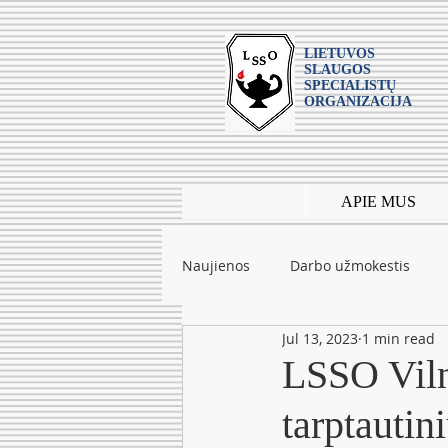
LIETUVOS
SLAUGOS
SPECIALISTŲ
ORGANIZACIJA
APIE MUS
Naujienos
Darbo užmokestis
Jul 13, 2023
1 min read
Leidiniai
mokslas
Tarpt
LSSO Viln
tarptauti