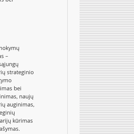
mokymų 
as – 
sąjungų 
ių strateginio 
tymo 
nimas bei 
rinimas, naujų 
rių auginimas,  
eginių 
arijų kūrimas 
rašymas.