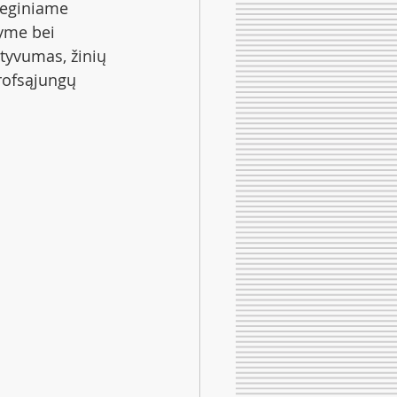
teginiame 
yme bei 
tyvumas, žinių 
rofsąjungų 