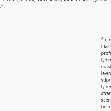
" 
Šių 
tiksl
prof
lyder
mąs
lavi
stip
lyde
strat
scen
bei 