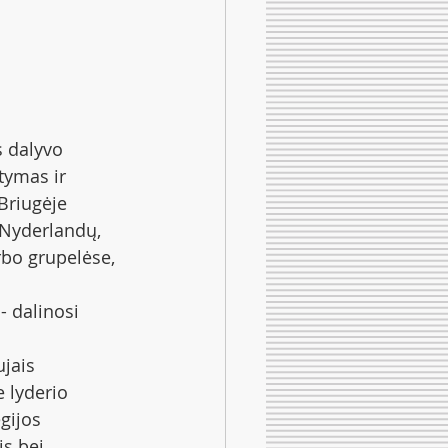
s dalyvo 
tymas ir 
Briugėje 
 Nyderlandų, 
rbo grupelėse, 
 dalinosi 
jais 
 lyderio 
gijos 
s bei 