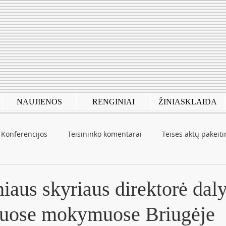
NAUJIENOS
RENGINIAI
ŽINIASKLAIDA
Konferencijos
Teisininko komentarai
Teisės aktų pakeit
autinė patirtis
COVID-19
iaus skyriaus direktorė dal
niuose mokymuose Briugėje