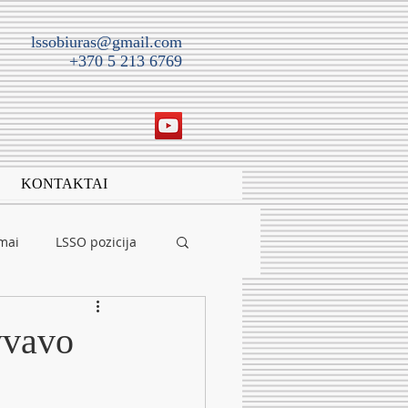
lssobiuras@gmail.com
+370 5 213 6769
KONTAKTAI
imai
LSSO pozicija
yvavo