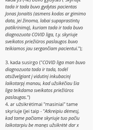
tada ir tada buvo gydytas pacientas 
Jonas Jonaitis (asmens kodas ar gimimo 
data, jei žinoma, labai supaprastintų 
patikrinimą), kuriam tada ir tada buvo 
diagnozuota COVID liga, t.y. skyriuje 
sveikatos priežiūros paslaugos buvo 
teikiamos jau sergančiam pacientui.
");
3. kada susirgo ("
COVID liga man buvo 
diagnozuota tada ir tada, todėl 
atsižvelgiant į vidutinį inkubacinį 
laikotarpį manau, kad užsikėčiau šia 
liga teikdama sveikatos priežiūros 
paslaugas.
")
4. ar užsikrėtimai "masiniai" tame 
skyriuje (jei taip - "
Atkreipiu dėmesį, 
kad tame pačiame skyriuje tuo pačiu 
laikotarpiu be manęs užsikrėtė dar x 