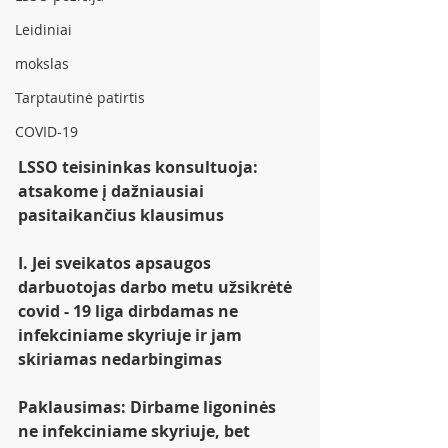
Leidiniai
mokslas
Tarptautinė patirtis
COVID-19
LSSO teisininkas konsultuoja: 
atsakome į dažniausiai 
pasitaikančius klausimus
I. Jei sveikatos apsaugos 
darbuotojas darbo metu užsikrėtė 
covid - 19 liga dirbdamas ne 
infekciniame skyriuje ir jam 
skiriamas nedarbingimas
Paklausimas: Dirbame ligoninės 
ne infekciniame skyriuje, bet 