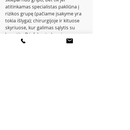
atitinkamas specialistas pakliūna į 
rizikos grupę (pačiame įsakyme yra
tokia išlyga); chirurgijoje ir kituose 
skyriuose, kur galimas sąlytis su
hepatitu B infekuotu krauju, 
privalomas hepatito B skiepas ir pan.
Covid-19 (skiepų) šiame sąraše šiuo 
metu nėra, t.y. šis skiepas kol kas
nėra niekam privalomas.
Bylų dėl atsisakymo skiepytis tiems 
darbuotojams, kuriems tai yra
privaloma, niekada nebuvo, t.y. nėra 
teismų praktikos, kuri leistų
aiškiai suprasti, kokias pasekmes 
sukeltų atsisakymas skiepytis.
Tikėtina, tai būtų traktuojama kaip 