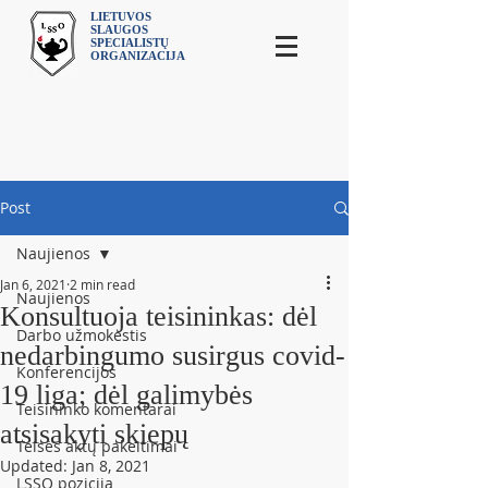
LIETUVOS
SLAUGOS
SPECIALISTŲ
ORGANIZACIJA
Post
Naujienos
Jan 6, 2021
2 min read
Naujienos
Konsultuoja teisininkas: dėl
Darbo užmokestis
nedarbingumo susirgus covid-
Konferencijos
19 liga; dėl galimybės
Teisininko komentarai
atsisakyti skiepų
Teisės aktų pakeitimai
Updated:
Jan 8, 2021
LSSO pozicija