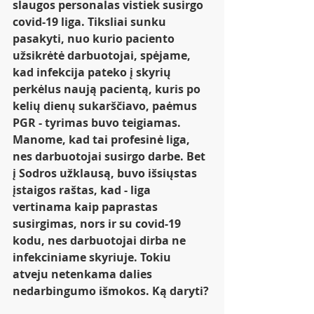
slaugos personalas vistiek susirgo 
covid-19 liga. Tiksliai sunku 
pasakyti, nuo kurio paciento 
užsikrėtė darbuotojai, spėjame, 
kad infekcija pateko į skyrių 
perkėlus naują pacientą, kuris po 
kelių dienų sukarščiavo, paėmus 
PGR - tyrimas buvo teigiamas. 
Manome, kad tai profesinė liga, 
nes darbuotojai susirgo darbe. Bet 
į Sodros užklausą, buvo išsiųstas 
įstaigos raštas, kad - liga 
vertinama kaip paprastas 
susirgimas, nors ir su covid-19 
kodu, nes darbuotojai dirba ne 
infekciniame skyriuje. Tokiu 
atveju netenkama dalies 
nedarbingumo išmokos. Ką daryti? 