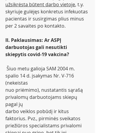
užsikrėsta būtent darbo vietoje
, t.y. 
skyriuje gulėjęs konkretus infekuotas 
pacientas ir susirgimas plius minus 
per 2 savaites po kontakto.
II. Paklausimas: Ar ASPĮ 
darbuotojas gali nesutikti 
skiepytis covid-19 vakcina? 
 Šiuo metu galioja SAM 2004 m. 
spalio 14 d. įsakymas Nr. V-716 
(nekeistas
nuo priėmimo), nustatantis sąrašą 
privalomų darbuotojams skiepų 
pagal jų
darbo veiklos pobūdį ir kitus 
faktorius. Pvz., pirminės sveikatos
priežiūros specialistams privalomi 
skiepai nuo gripo, bet tik jei