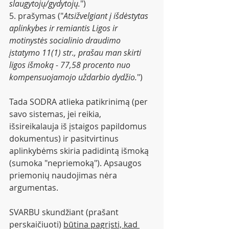
slaugytojų/gydytojų.
")
5. prašymas ("
Atsižvelgiant į išdėstytas 
aplinkybes ir remiantis Ligos ir 
motinystės socialinio draudimo 
įstatymo 11(1) str., prašau man skirti 
ligos išmoką - 77,58 procento nuo 
kompensuojamojo uždarbio dydžio.
")
Tada SODRA atlieka patikrinimą (per 
savo sistemas, jei reikia, 
išsireikalauja iš įstaigos papildomus 
dokumentus) ir pasitvirtinus 
aplinkybėms skiria padidintą išmoką 
(sumoka "nepriemoką"). Apsaugos 
priemonių naudojimas nėra 
argumentas.
SVARBU skundžiant (prašant 
perskaičiuoti) 
būtina pagrįsti, kad 