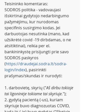
Teisininko komentaras: 
SODROS politika - vadovaujasi 
išskirtinai gydytojo nedarbingumo 
pažymėjimu, kur nurodomas  
specifinis susirgimo kodas. Jei 
darbuotojas nesutinka (mano, kad 
užsikrėtė covid -19 dirbdamas, o ne 
atsitiktinai), reikia per el. 
bankininkystę prisijungti prie savo 
SODROS paskyros 
(
https://draudejai.sodra.lt/sodra-
login/index
), pasirinkti 
prašymas/skundas ir nurodyti:
1. darbovietę, skyrių ("
Aš dirbu tokioje 
tai ligoninėje tokiame tai skyriuje.
");
2. gydytą pacientą (-us), kuriam 
skyriuje buvo diagnozuotas COVID, 
kada jis (-ie) buvo gydytas ("
Skyriuje 