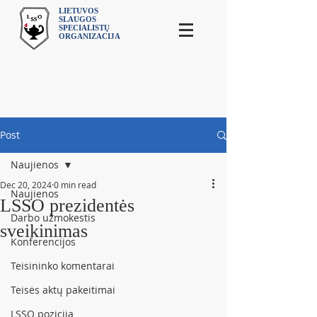
LIETUVOS
SLAUGOS
SPECIALISTŲ
ORGANIZACIJA
Post
Naujienos
Dec 20, 2024
0 min read
Naujienos
LSSO prezidentės
Darbo užmokestis
sveikinimas
Konferencijos
Teisininko komentarai
Teisės aktų pakeitimai
LSSO pozicija