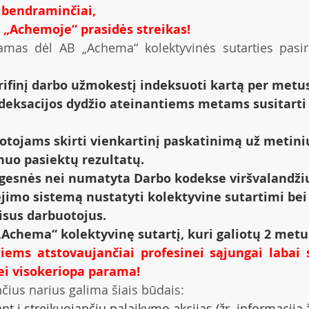
 bendraminčiai,
., „Achemoje“ prasidės streikas!
iamas dėl AB „Achema“ kolektyvinės sutarties pasir
ifinį darbo užmokestį indeksuoti kartą per metus
deksacijos dydžio ateinantiems metams susitarti 
tojams skirti vienkartinį paskatinimą už metiniu
nuo pasiektų rezultatų.
 ilgesnės nei numatyta Darbo kodekse viršvalandži
imo sistemą nustatyti kolektyvine sutartimi bei 
isus darbuotojus.
„Achema“ kolektyvinę sutartį, kuri galiotų 2 metu
iems atstovaujančiai profesinei sąjungai labai
ei visokeriopa parama!
nčius narius galima šiais būdais:
ant į streikuojančių palaikymo akcijas (žr. informaciją