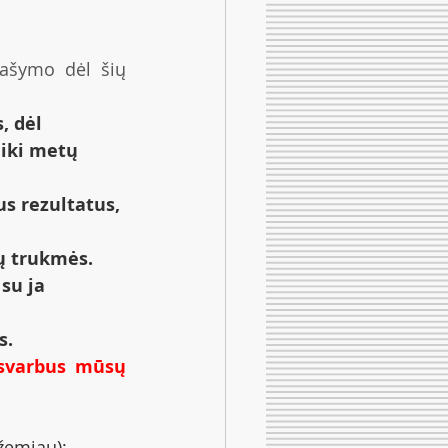
ašymo dėl šių 
, dėl 
iki metų 
s rezultatus, 
ų trukmės.
su ja 
s.
 svarbus mūsų 
 žemiau);