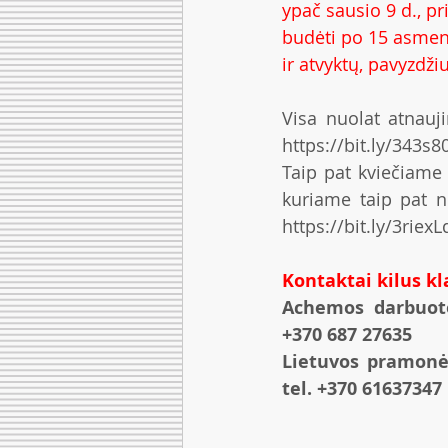
ypač sausio 9 d., p
budėti po 15 asmenų
ir atvyktų, pavyzdžiu
https://bit.ly/343s8
Taip pat kviečiame
https://bit.ly/3riexL
Kontaktai kilus k
Achemos darbuotoj
+370 687 27635
Lietuvos pramonės
tel. +370 61637347