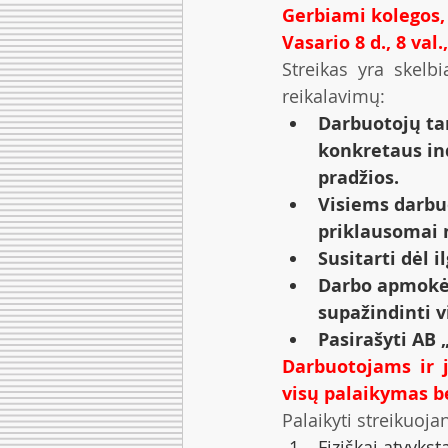
Gerbiami kolegos,
Vasario 8 d., 8 val
Streikas yra skelb
reikalavimų:
Darbuotojų tar
konkretaus in
pradžios.
Visiems darbuo
priklausomai 
Susitarti dėl
Darbo apmokėj
supažindinti v
Pasirašyti AB 
Darbuotojams ir j
visų palaikymas b
Palaikyti streikuoja
Fiziškai atvykst