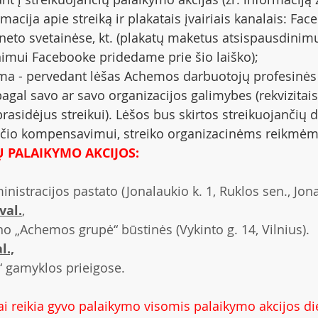
macija apie streiką ir plakatais įvairiais kanalais: Fac
erneto svetainėse, kt. (plakatų maketus atsispausdinimu
nimui Facebooke pridedame prie šio laiško);
ma - pervedant lėšas Achemos darbuotojų profesinės
pagal savo ar savo organizacijos galimybes (rekvizitai
rasidėjus streikui). Lėšos bus skirtos streikuojančių 
io kompensavimui, streiko organizacinėms reikmėm
 PALAIKYMO AKCIJOS:
istracijos pastato (Jonalaukio k. 1, Ruklos sen., Jona
val.
,
no „Achemos grupė“ būstinės (Vykinto g. 14, Vilnius).
l.,
 gamyklos prieigose.
 reikia gyvo palaikymo visomis palaikymo akcijos di