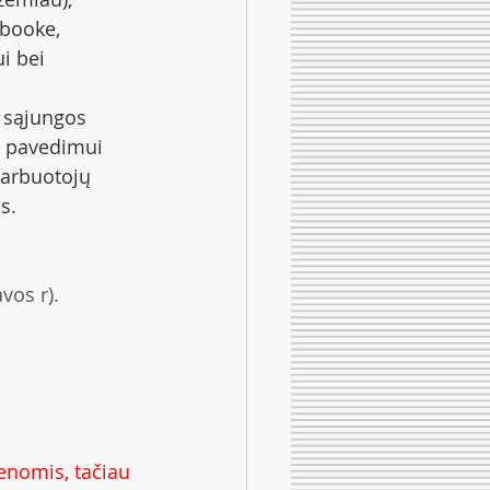
ebooke, 
i bei 
 sąjungos 
s pavedimui 
darbuotojų 
s. 
vos r).
enomis, tačiau 