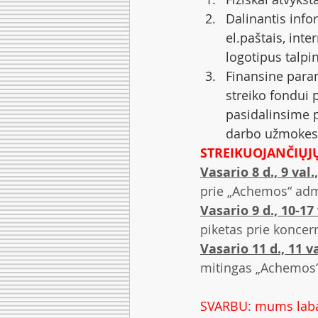
Dalinantis infor
el.paštais, int
logotipus talpi
Finansine para
streiko fondui 
pasidalinsime p
darbo užmokesč
STREIKUOJANČIŲJŲ
Vasario 8 d., 9 val.,
prie „Achemos“ admin
Vasario 9 d., 10-17 
piketas prie koncer
Vasario 11 d., 11 va
mitingas „Achemos“
SVARBU: mums labai