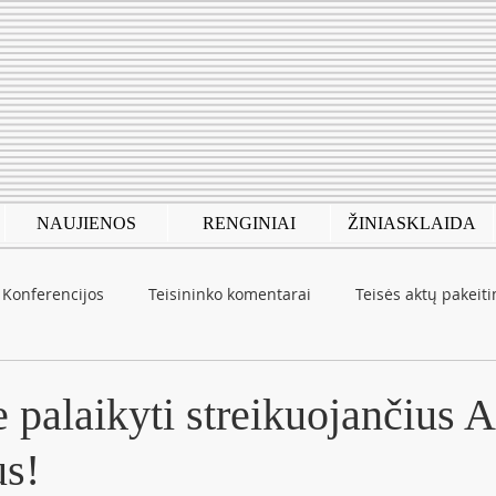
NAUJIENOS
RENGINIAI
ŽINIASKLAIDA
Konferencijos
Teisininko komentarai
Teisės aktų pakeit
autinė patirtis
COVID-19
 palaikyti streikuojančius
us!