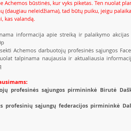
rie Achemos būstinės, kur vyks piketas. Ten nuolat pl
 (daugiau neleidžiama), tad būtų puiku, jeigu palaikan
i, kas valandą. 
0p
 sekti Achemos darbuotojų profesinės sąjungos Face
q
lausimams:
ų profesinės sąjungos pirmininkė Birutė Daškev
 profesinių sąjungų federacijos pirmininkė Dali