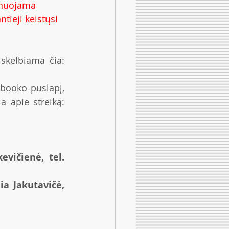
anuojama 
tieji keistųsi 
Visa nuolat atnaujinama informacija apie streiką ir palaikymo akcijas skelbiama čia: 
booko puslapį, 
kuriame taip pat nuolat talpinama naujausia ir aktualiausia informacija apie streiką: 
ičienė, tel. 
a Jakutavičė, 