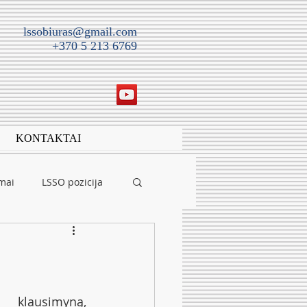
lssobiuras@gmail.com
+370 5 213 6769
KONTAKTAI
imai
LSSO pozicija
klausimyną, 