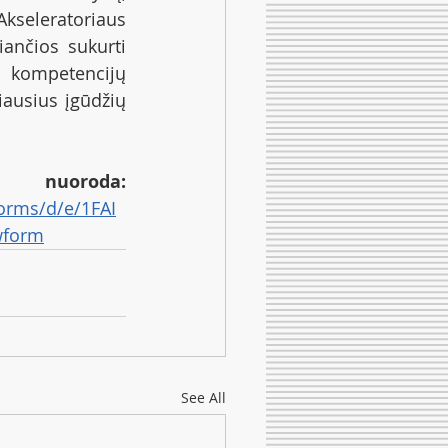
parengtą Health Tech Akseleratoriaus 
ančios sukurti 
kompetencijų 
iausius įgūdžių 
uoroda:
orms/d/e/1FAI
wform
See All