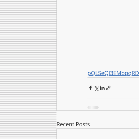
pQLSeQl3EMbqqRD
Recent Posts