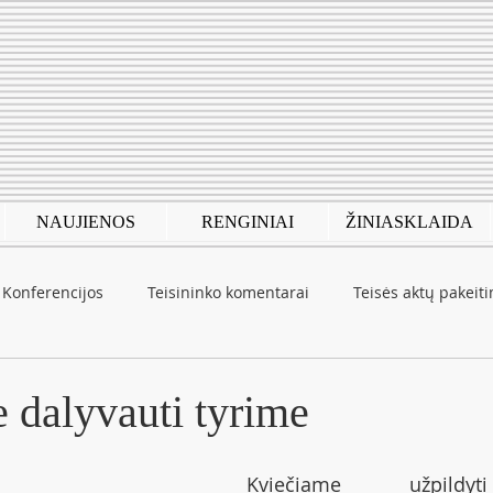
NAUJIENOS
RENGINIAI
ŽINIASKLAIDA
Konferencijos
Teisininko komentarai
Teisės aktų pakeit
autinė patirtis
COVID-19
 dalyvauti tyrime
Kviečiame  užpildyti 