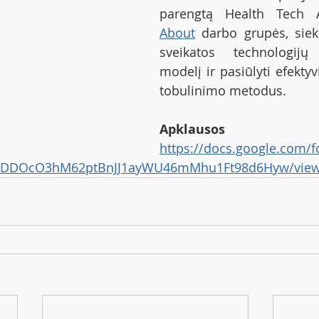
About
 darbo grupės, sieki
sveikatos technologijų 
modelį ir pasiūlyti efektyv
tobulinimo metodus.
Apklausos n
https://docs.google.com/f
DDOcO3hM62ptBnJJ1ayWU46mMhu1Ft98d6Hyw/vie