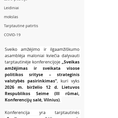
Leidiniai
mokslas
Tarptautinė patirtis
COVID-19
Sveiko amžėjimo ir ilgaamžiškumo 
asamblėja maloniai kviečia dalyvauti 
tarptautinėje konferencijoje 
„Sveikas 
amžėjimas ir sveikata visose 
politikos srityse – strateginis 
valstybės pasirinkimas“
, kuri vyks 
2026 m. birželio 12 d. Lietuvos 
Respublikos Seime (III rūmai, 
Konferencijų salė, Vilnius)
. 
Konferencija yra tarptautinės 