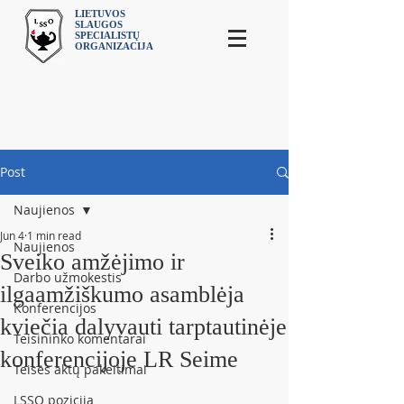
LIETUVOS
SLAUGOS
SPECIALISTŲ
ORGANIZACIJA
Post
Naujienos
Jun 4
1 min read
Naujienos
Sveiko amžėjimo ir
Darbo užmokestis
ilgaamžiškumo asamblėja
Konferencijos
kviečia dalyvauti tarptautinėje
Teisininko komentarai
konferencijoje LR Seime
Teisės aktų pakeitimai
LSSO pozicija