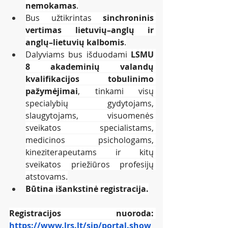
nemokamas
.
Bus užtikrintas 
sinchroninis 
vertimas lietuvių–anglų ir 
anglų–lietuvių kalbomis
.
Dalyviams bus išduodami 
LSMU 
8 akademinių valandų 
kvalifikacijos tobulinimo 
pažymėjimai
, tinkami visų 
specialybių gydytojams, 
slaugytojams, visuomenės 
sveikatos specialistams, 
medicinos psichologams, 
kineziterapeutams ir kitų 
sveikatos priežiūros profesijų 
atstovams.
Būtina išankstinė registracija.
Registracijos nuoroda: 
https://www.lrs.lt/sip/portal.show