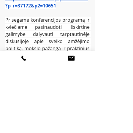
?p_r=37172&p2=10651
Prisegame konferencijos programą ir 
kviečiame pasinaudoti išskirtine 
galimybe dalyvauti tarptautinėje 
diskusijoje apie sveiko amžėjimo 
politiką, mokslo pažangą ir praktinius 
sprendimus, kurie gali formuoti 
Lietuvos sveikatos sistemos ateitį.
Programa
Recent Posts
See All