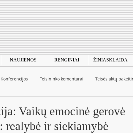
NAUJIENOS
RENGINIAI
ŽINIASKLAIDA
Konferencijos
Teisininko komentarai
Teisės aktų pakeit
autinė patirtis
COVID-19
ija: Vaikų emocinė gerovė
: realybė ir siekiamybė