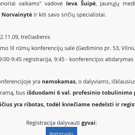
anoriai vaikams“ vadovė 
Ieva Šuipė
, Jaunųjų medi
a Norvainytė
 ir kiti savo sričių specialistai. 
2.11.09, trečiadienis
imo III rūmų konferencijų salė (Gedimino pr. 53, Vilni
9:00-9:45 registracija, 9:45 - konferencijos atidarymas
nferencijoje yra 
nemokamas
, o dalyviams, išklausiu
gramą, bus 
išduodami 6 val. profesinio tobulinimo
čius yra ribotas, todėl kviečiame nedelsti ir regis
Registracija dalyvauti 
gyvai
:
Registruotis