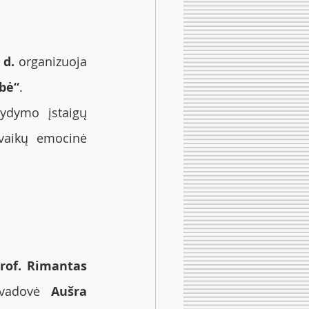
 d. 
organizuoja 
ybė“
. 
ydymo įstaigų 
vaikų emocinė 
rof. Rimantas 
 vadovė 
Aušra 