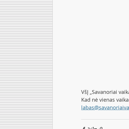
VšĮ „Savanoriai vai
Kad nė vienas vaikas
labas@savanoriaiva