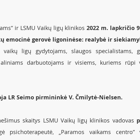
kams“ ir LSMU Vaikų ligų klinikos 
2022 m. lapkričio 9
kų emocinė gerovė ligoninėse: realybė ir siekiam
a vaikų ligų gydytojams, slaugos specialistams, g
ialiniams darbuotojams ir visiems, kuriems rūpi 
oja LR Seimo pirmininkė V. Čmilytė-Nielsen.
nešimus skaitys LSMU Vaikų ligų klinikos vadovas 
p
ogė psichoterapeutė, „Paramos vaikams centro“