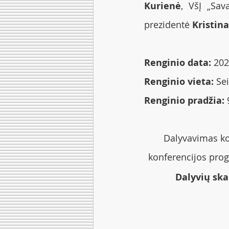
Kurienė
, VšĮ „Sav
prezidentė 
Kristin
Renginio data:
 202
Renginio vieta:
 Se
Renginio pradžia: 
Dalyvavimas ko
konferencijos pro
Dalyvių skai