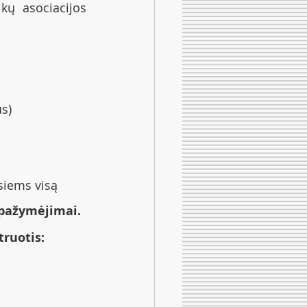
kų asociacijos 
us)
siems visą 
 pažymėjimai.
truotis: