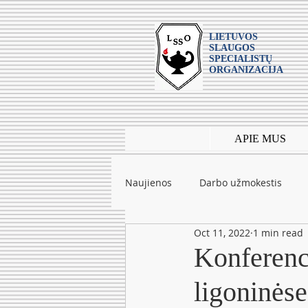
LIETUVOS
SLAUGOS
SPECIALISTŲ
ORGANIZACIJA
APIE MUS
Naujienos
Darbo užmokestis
Oct 11, 2022
1 min read
Leidiniai
mokslas
Tarpt
Konferenc
ligoninėse