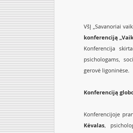
VšĮ „Savanoriai vai
konferenciją „Vai
Konferencija skirt
psichologams, soc
gerovė ligoninėse.
Konferenciją glob
Konferencijoje pra
Kėvalas
, psichol