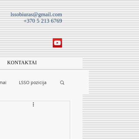
lssobiuras@gmail.com
+370 5 213 6769
KONTAKTAI
imai
LSSO pozicija