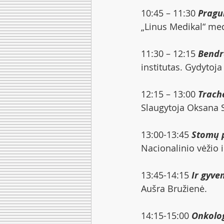
10:45 – 11:30 
Pragul
„Linus Medikal“ med
11:30 – 12:15 
Bendr
institutas. Gydytoja
12:15 – 13:00 
Trach
Slaugytoja Oksana S
13:00-13:45 
Stomų p
Nacionalinio vėžio i
13:45-14:15 
Ir gyven
Aušra Bružienė.
14:15-15:00 
Onkolog