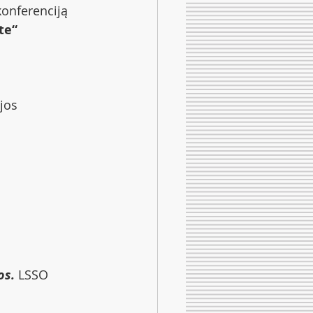
konferenciją
te“
jos 
os.
 LSSO 