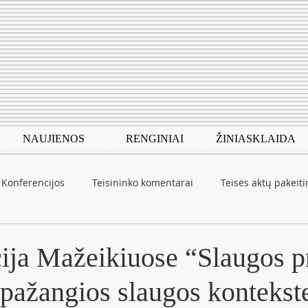
NAUJIENOS
RENGINIAI
ŽINIASKLAIDA
Konferencijos
Teisininko komentarai
Teisės aktų pakeit
autinė patirtis
COVID-19
ija Mažeikiuose “Slaugos p
 pažangios slaugos kontekst