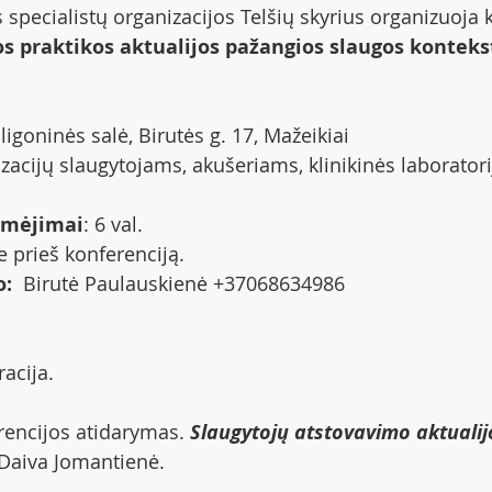
 specialistų organizacijos Telšių skyrius organizuoja 
os praktikos aktualijos pažangios slaugos konteks
 ligoninės salė, Birutės g. 17, Mažeikiai
lizacijų slaugytojams, akušeriams, klinikinės laboratori
žymėjimai
: 6 val.
je prieš konferenciją. 
: 
 Birutė Paulauskienė +37068634986
acija. 
rencijos atidarymas. 
Slaugytojų atstovavimo aktualij
ė Daiva Jomantienė.