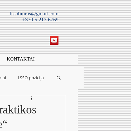
lssobiuras@gmail.com
+370 5 213 6769
KONTAKTAI
imai
LSSO pozicija
raktikos
e“