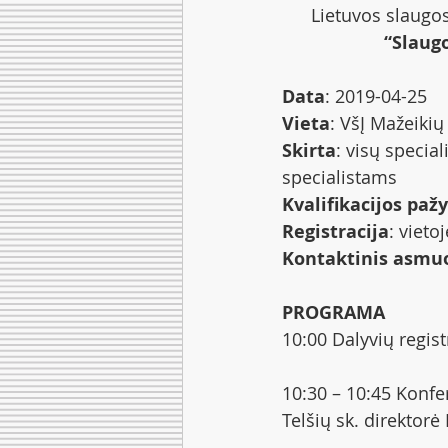
Lietuvos slaugos
“Slaug
Data
: 2019-04-25 
Vieta
: VšĮ Mažeikių
Skirta
: visų specia
specialistams
Kvalifikacijos pa
Registracija
: vieto
Kontaktinis asmuo
PROGRAMA
10:00 Dalyvių registr
10:30 – 10:45 Konfe
Telšių sk. direktor