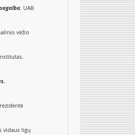
 pagalba
. UAB 
alinio vėžio 
nstitutas. 
s.
rezidentė 
s vidaus ligų 