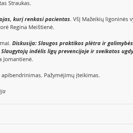
as Straukas.
ojas, kurį renkasi pacientas
. VšĮ Mažeikių ligoninės v
orė Regina Meištienė.
mai. 
Diskusija: Slaugos praktikos plėtra ir galimybės 
 Slaugytojų indėlis ligų prevencijoje ir sveikatos ugd
a Jomantienė. 
s apibendrinimas. Pažymėjimų įteikimas.
ija