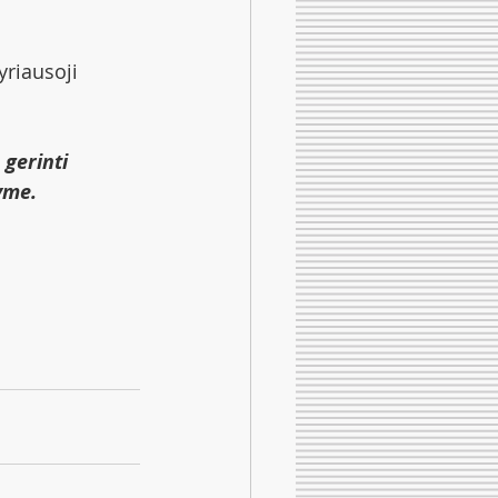
yriausoji 
gerinti 
yme. 