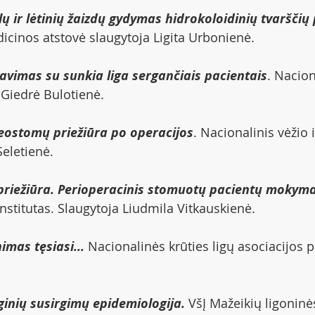
ų ir lėtinių žaizdų gydymas hidrokoloidinių tvarščių
icinos atstovė slaugytoja Ligita Urbonienė.
avimas su sunkia liga sergančiais pacientais
. Nacion
 Giedrė Bulotienė.
eostomų priežiūra po operacijos
. Nacionalinis vėžio i
eletienė.
riežiūra. Perioperacinis stomuotų pacientų mokyma
nstitutas. Slaugytoja Liudmila Vitkauskienė.
imas tęsiasi... 
Nacionalinės krūties ligų asociacijos p
inių susirgimų epidemiologija.
 VšĮ Mažeikių ligoninė