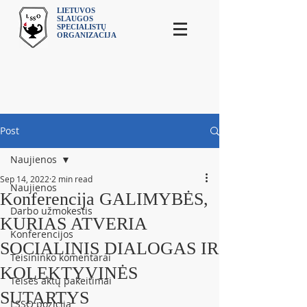
LIETUVOS
SLAUGOS
SPECIALISTŲ
ORGANIZACIJA
Post
Naujienos
Sep 14, 2022
2 min read
Naujienos
Konferencija GALIMYBĖS,
Darbo užmokestis
KURIAS ATVERIA
Konferencijos
SOCIALINIS DIALOGAS IR
Teisininko komentarai
KOLEKTYVINĖS
Teisės aktų pakeitimai
SUTARTYS
LSSO pozicija