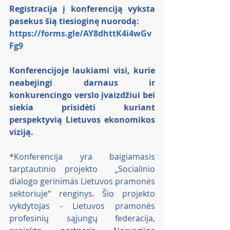
Registracija į konferenciją vyksta 
pasekus šią tiesioginę nuorodą:
https://forms.gle/AY8dhttK4i4wGv
Fg9
Konferencijoje laukiami visi, kurie 
neabejingi darnaus ir 
konkurencingo verslo įvaizdžiui bei 
siekia prisidėti kuriant 
perspektyvią Lietuvos ekonomikos 
viziją.  
*Konferencija yra baigiamasis 
tarptautinio projekto  
„Socialinio 
dialogo gerinimas Lietuvos pramonės 
sektoriuje“
 renginys. Šio projekto 
vykdytojas - Lietuvos pramonės 
profesinių sąjungų federacija, 