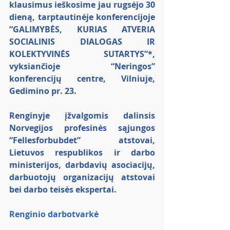
klausimus ieškosime jau rugsėjo 30 
dieną, tarptautinėje konferencijoje 
“GALIMYBĖS, KURIAS ATVERIA 
SOCIALINIS DIALOGAS IR 
KOLEKTYVINĖS SUTARTYS”*, 
vyksiančioje “Neringos” 
konferencijų centre, Vilniuje, 
Gedimino pr. 23.
Renginyje įžvalgomis dalinsis 
Norvegijos profesinės sąjungos 
“Fellesforbubdet” atstovai,  
Lietuvos respublikos ir darbo 
ministerijos, darbdavių asociacijų, 
darbuotojų organizacijų atstovai 
bei darbo teisės ekspertai.
Renginio darbotvarkė