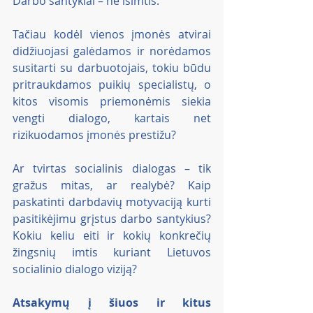
Darbo santykiai – ne išimtis.
Tačiau kodėl vienos įmonės atvirai 
didžiuojasi galėdamos ir norėdamos 
susitarti su darbuotojais, tokiu būdu 
pritraukdamos puikių specialistų, o 
kitos visomis priemonėmis siekia 
vengti dialogo, kartais net 
rizikuodamos įmonės prestižu?
Ar tvirtas socialinis dialogas – tik 
gražus mitas, ar realybė? Kaip 
paskatinti darbdavių motyvaciją kurti 
pasitikėjimu grįstus darbo santykius? 
Kokiu keliu eiti ir kokių konkrečių 
žingsnių imtis kuriant Lietuvos 
socialinio dialogo viziją?
Atsakymų į šiuos ir kitus 