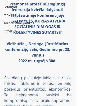
Pramonės profesinių sąjungų 
Leidiniai
federacija kviečia dalyvauti 
mokslas
tarptautinėje konferencijoje 
“GALIMYBĖS, KURIAS ATVERIA 
Tarptautinė patirtis
SOCIALINIS DIALOGAS IR 
COVID-19
KOLEKTYVINĖS SUTARTYS”
Viešbučio „ Neringa“Jūra+Marios 
konferencijų salė, Gedimino pr. 23, 
Vilnius
2022 m. rugsėjo 30d. 
Šių dienų pasaulyje labiausiai reikia
taikos, stabilumo ir tvirtos, į žmonių 
poreikius orientuotos, ekonomikos. 
To neįmanoma pasiekti be  
kompromisų ir savitarpio supratimo. 