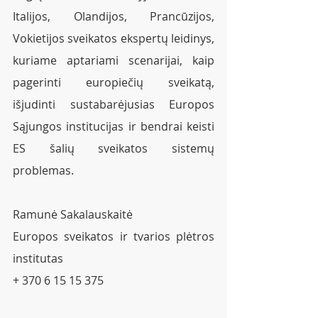
Italijos, Olandijos, Prancūzijos, 
Vokietijos sveikatos ekspertų leidinys, 
kuriame aptariami scenarijai, kaip 
pagerinti europiečių sveikatą, 
išjudinti sustabarėjusias Europos 
Sąjungos institucijas ir bendrai keisti 
ES šalių sveikatos sistemų 
problemas.
Ramunė Sakalauskaitė
Europos sveikatos ir tvarios plėtros 
institutas
+ 370 6 15 15 375