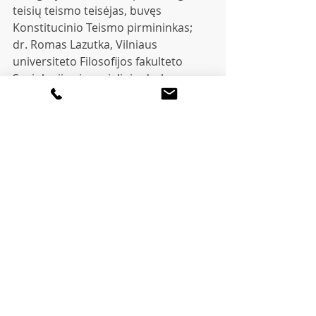
teisių teismo teisėjas, buvęs 
Konstitucinio Teismo pirmininkas;
dr. Romas Lazutka, Vilniaus 
universiteto Filosofijos fakulteto 
Sociologijos ir socialinio darbo 
instituto profesorius;
dr. Birutė Tumienė, Vilniaus 
universiteto ligoninės Santaros 
klinikų Retų ligų koordinavimo 
centro vadovė, Vilniaus universiteto 
profesorė.
Kontaktinis asmuo: Ramunė 
Sakalauskaitė, tel.  +370 615 15375, 
el. p. 
info@eihsd.eu