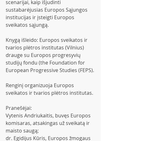
scenarijai, kaip išjudinti 
sustabarėjusias Europos Sąjungos 
institucijas ir įsteigti Europos 
sveikatos sąjungą. 
Knygą išleido: Europos sveikatos ir 
tvarios plėtros institutas (Vilnius) 
drauge su Europos progresyvių 
studijų fondu (the Foundation for 
European Progressive Studies (FEPS).
Renginį organizuoja Europos 
sveikatos ir tvarios plėtros institutas.
Pranešėjai: 
Vytenis Andriukaitis, buvęs Europos 
komisaras, atsakingas už sveikatą ir 
maisto saugą;
dr. Egidijus Kūris, Europos žmogaus 