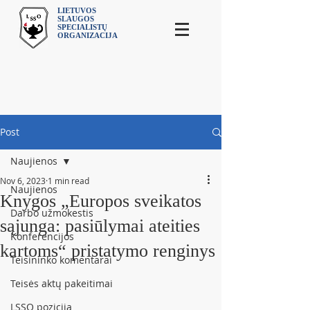
LIETUVOS
SLAUGOS
SPECIALISTŲ
ORGANIZACIJA
Post
Naujienos
Nov 6, 2023
1 min read
Naujienos
Knygos „Europos sveikatos
Darbo užmokestis
sąjunga: pasiūlymai ateities
Konferencijos
kartoms“ pristatymo renginys
Teisininko komentarai
Teisės aktų pakeitimai
LSSO pozicija