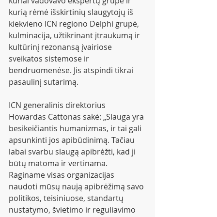
kuriai vadovavo ekspertų grupė ir 
kurią rėmė išskirtinių slaugytojų iš 
kiekvieno ICN regiono Delphi grupė, 
kulminacija, užtikrinant įtraukumą ir 
kultūrinį rezonansą įvairiose 
sveikatos sistemose ir 
bendruomenėse. Jis atspindi tikrai 
pasaulinį sutarimą.
ICN generalinis direktorius 
Howardas Cattonas sakė: „Slauga yra 
besikeičiantis humanizmas, ir tai gali 
apsunkinti jos apibūdinimą. Tačiau 
labai svarbu slaugą apibrėžti, kad ji 
būtų matoma ir vertinama. 
Raginame visas organizacijas 
naudoti mūsų naują apibrėžimą savo 
politikos, teisiniuose, standartų 
nustatymo, švietimo ir reguliavimo 