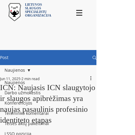
LIETUVOS
SLAUGOS
SPECIALISTŲ
ORGANIZACIJA
Post
Naujienos
Jun 11, 2025
2 min read
Naujienos
ICN: Naujasis ICN slaugytojo
Darbo užmokestis
ir slaugos apibrėžimas yra
Konferencijos
naujas pasaulinis profesinio
Teisininko komentarai
identiteto etapas
Teisės aktų pakeitimai
LSSO pozicija