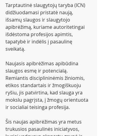
Tarptautinė slaugytojų taryba (ICN) 
didžiuodamasi pristatė naują, 
išsamų slaugos ir slaugytojo 
apibrėžimą, kuriame autoritetingai 
išdėstoma profesijos apimtis, 
tapatybė ir indėlis į pasaulinę 
sveikatą.
Naujasis apibrėžimas apibūdina 
slaugos esmę ir potencialą. 
Remiantis disciplininėmis žiniomis, 
etikos standartais ir žmogiškuoju 
ryšiu, jis patvirtina, kad slauga yra 
mokslu pagrįsta, į žmogų orientuota 
ir socialiai teisinga profesija.
Šis naujas apibrėžimas yra metus 
trukusios pasaulinės iniciatyvos, 