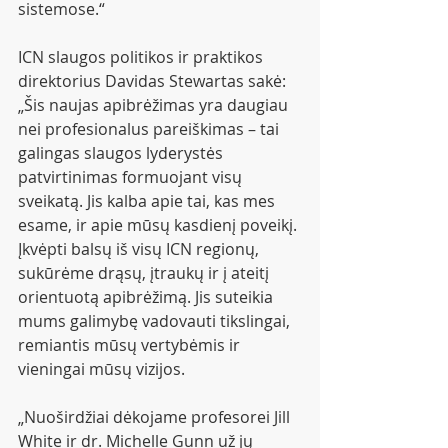
sistemose.“
ICN slaugos politikos ir praktikos 
direktorius Davidas Stewartas sakė: 
„Šis naujas apibrėžimas yra daugiau 
nei profesionalus pareiškimas – tai 
galingas slaugos lyderystės 
patvirtinimas formuojant visų 
sveikatą. Jis kalba apie tai, kas mes 
esame, ir apie mūsų kasdienį poveikį. 
Įkvėpti balsų iš visų ICN regionų, 
sukūrėme drąsų, įtraukų ir į ateitį 
orientuotą apibrėžimą. Jis suteikia 
mums galimybę vadovauti tikslingai, 
remiantis mūsų vertybėmis ir 
vieningai mūsų vizijos.
„Nuoširdžiai dėkojame profesorei Jill 
White ir dr. Michelle Gunn už jų 