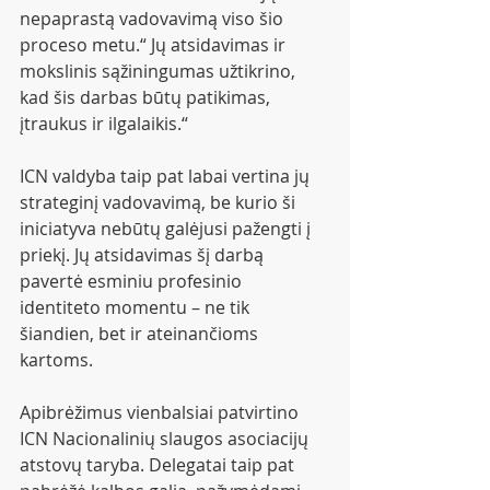
nepaprastą vadovavimą viso šio 
proceso metu.“ Jų atsidavimas ir 
mokslinis sąžiningumas užtikrino, 
kad šis darbas būtų patikimas, 
įtraukus ir ilgalaikis.“
ICN valdyba taip pat labai vertina jų 
strateginį vadovavimą, be kurio ši 
iniciatyva nebūtų galėjusi pažengti į 
priekį. Jų atsidavimas šį darbą 
pavertė esminiu profesinio 
identiteto momentu – ne tik 
šiandien, bet ir ateinančioms 
kartoms.
Apibrėžimus vienbalsiai patvirtino 
ICN Nacionalinių slaugos asociacijų 
atstovų taryba. Delegatai taip pat 