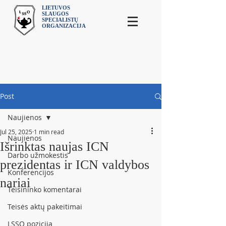
LIETUVOS
SLAUGOS
SPECIALISTŲ
ORGANIZACIJA
Post
Naujienos
Jul 25, 2025
1 min read
Naujienos
Išrinktas naujas ICN
Darbo užmokestis
prezidentas ir ICN valdybos
Konferencijos
nariai
Teisininko komentarai
Teisės aktų pakeitimai
LSSO pozicija