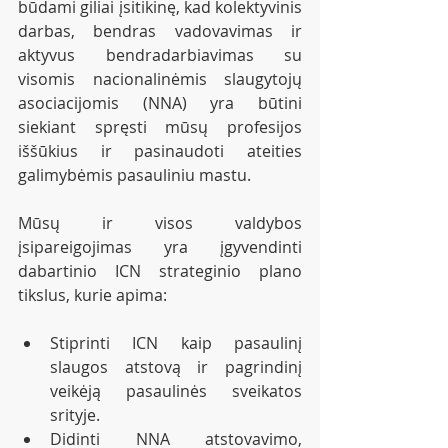
būdami giliai įsitikinę, kad kolektyvinis 
darbas, bendras vadovavimas ir 
aktyvus bendradarbiavimas su 
visomis nacionalinėmis slaugytojų 
asociacijomis (NNA) yra būtini 
siekiant spręsti mūsų profesijos 
iššūkius ir pasinaudoti ateities 
galimybėmis pasauliniu mastu.
Mūsų ir visos valdybos 
įsipareigojimas yra įgyvendinti 
dabartinio ICN strateginio plano 
tikslus, kurie apima:
Stiprinti ICN kaip pasaulinį 
slaugos atstovą ir pagrindinį 
veikėją pasaulinės sveikatos 
srityje.
Didinti NNA atstovavimo, 