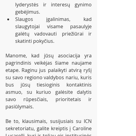
lyderystės ir interesų gynimo 
gebėjimus.
Slaugos įgalinimas, kad 
slaugytojai visame pasaulyje 
galėtų vadovauti priežiūrai ir 
skatinti pokyčius.
Manome, kad jūsų asociacija yra 
pagrindinis veikėjas šiame naujame 
etape. Raginu jus palaikyti atvirą ryšį 
su savo regiono valdybos nariu, kuris 
bus jūsų tiesioginis kontaktinis 
asmuo, su kuriuo galėsite dalytis 
savo rūpesčiais, prioritetais ir 
pasiūlymais.
Be to, klausimais, susijusiais su ICN 
sekretoriatu, galite kreiptis į Caroline 
Lucarelli, kuri ir toliau eis institucinės 