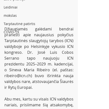
Leidiniai
mokslas
Tarptautinė patirtis
Džiaugiamės galėdami bendrai 
COVID-19
pranešti apie naujausius pokyčius 
Tarptautinės slaugytojų tarybos (ICN) 
valdyboje po Helsinkyje vykusio ICN 
kongreso. Dr. José Luis Cobos 
Serrano tapo naujuoju ICN 
prezidentu 2025–2029 m. kadencijai, 
o Sineva Maria Ribeiro (el. paštas: 
ribeiro@icn.ch) buvo išrinkta nauja 
valdybos nare, atstovaujančia Šiaurės 
ir Rytų Europai.
Abu mes, kartu su visais ICN valdybos 
nariais, prisiimame šią atsakomybę, 