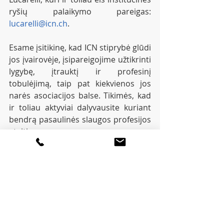
ryšių palaikymo pareigas: 
lucarelli@icn.ch
.
Esame įsitikinę, kad ICN stiprybė glūdi 
jos įvairovėje, įsipareigojime užtikrinti 
lygybę, įtrauktį ir profesinį 
tobulėjimą, taip pat kiekvienos jos 
narės asociacijos balse. Tikimės, kad 
ir toliau aktyviai dalyvausite kuriant 
bendrą pasaulinės slaugos profesijos 
ateitį.
Išrinktą ICN prezidentą ir ICN 
valdybos narius galite surasti 
šiame sąraše.