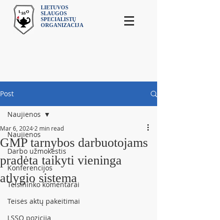
LIETUVOS
SLAUGOS
SPECIALISTŲ
ORGANIZACIJA
Post
Naujienos
Mar 6, 2024
2 min read
Naujienos
GMP tarnybos darbuotojams
Darbo užmokestis
pradėta taikyti vieninga
Konferencijos
atlygio sistema
Teisininko komentarai
Teisės aktų pakeitimai
LSSO pozicija