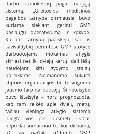
darbo užmokesčių pagal naująją 
sistemą. „Greitosios medicinos 
pagalbos tarnyba pirmiausiai buvo 
kuriama siekiant gerinti GMP 
paslaugų operatyvumą ir kokybę. 
Kuriant tarnybą paaiškėjo, kad iš 
savivaldybių perimtose GMP stotyse 
darbuotojams mokamas atlygis 
skiriasi net iki dviejų kartų, dalį lėšų 
naudojant kitų gydymo įstaigų 
poreikiams. Neįmanoma sukurti 
stiprios organizacijos be teisingumo 
jausmo tarp darbuotojų. Ši neteisybė 
buvo ištaisyta – nors prognozuota, 
kad tam reikės apie dviejų metų, 
tačiau vieninga atlygio sistema 
įdiegta vos per pusmetį. Dabar 
nepriklausomai nuo to, kur dirbama, 
už tas pačiais užduotis GMP 