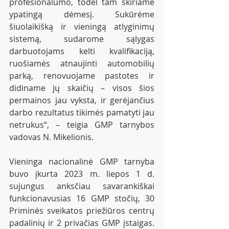
profesionalumo, todėl tam skiriame 
ypatingą dėmesį. Sukūrėme 
šiuolaikišką ir vieningą atlyginimų 
sistemą, sudarome sąlygas 
darbuotojams kelti kvalifikaciją, 
ruošiamės atnaujinti automobilių 
parką, renovuojame pastotes ir 
didiname jų skaičių – visos šios 
permainos jau vyksta, ir gerėjančius 
darbo rezultatus tikimės pamatyti jau 
netrukus“, – teigia GMP tarnybos 
vadovas N. Mikelionis.
Vieninga nacionalinė GMP tarnyba 
buvo įkurta 2023 m. liepos 1 d. 
sujungus anksčiau savarankiškai 
funkcionavusias 16 GMP stočių, 30 
Priminės sveikatos priežiūros centrų 
padalinių ir 2 privačias GMP įstaigas. 