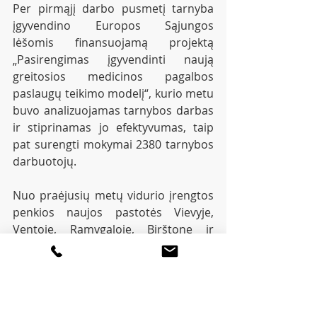
Per pirmąjį darbo pusmetį tarnyba 
įgyvendino Europos Sąjungos 
lėšomis finansuojamą projektą 
„Pasirengimas įgyvendinti naują 
greitosios medicinos pagalbos 
paslaugų teikimo modelį“, kurio metu 
buvo analizuojamas tarnybos darbas 
ir stiprinamas jo efektyvumas, taip 
pat surengti mokymai 2380 tarnybos 
darbuotojų.
Nuo praėjusių metų vidurio įrengtos 
penkios naujos pastotės Vievyje, 
Ventoje, Ramygaloje, Birštone ir 
Ariogaloje, dar penkios artimiausiu 
metu atsiras Šaukėnuose, Merkinėje, 
Skaudvilėje, Simne ir Neringoje.
Iki 2027 m. GMP tarnyba sulauks 50 