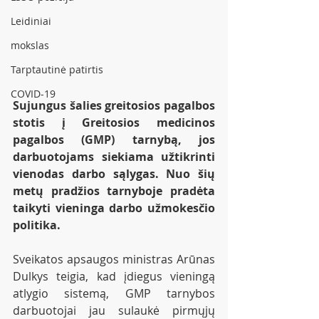
Leidiniai
mokslas
Tarptautinė patirtis
COVID-19
Sujungus šalies greitosios pagalbos 
stotis į Greitosios medicinos 
pagalbos (GMP) tarnybą, jos 
darbuotojams siekiama užtikrinti 
vienodas darbo sąlygas. Nuo šių 
metų pradžios tarnyboje pradėta 
taikyti vieninga darbo užmokesčio 
politika.
Sveikatos apsaugos ministras Arūnas 
Dulkys teigia, kad įdiegus vieningą 
atlygio sistemą, GMP tarnybos 
darbuotojai jau sulaukė pirmųjų 