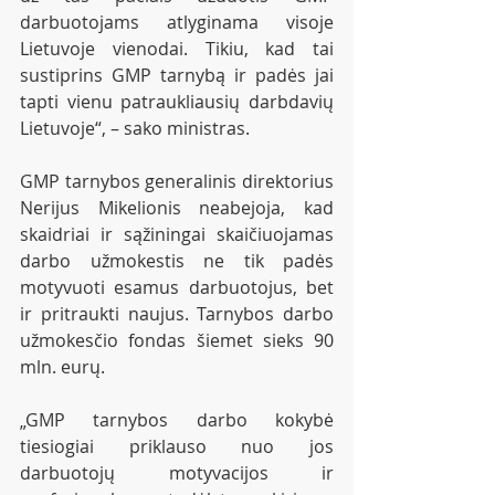
darbuotojams atlyginama visoje 
Lietuvoje vienodai. Tikiu, kad tai 
sustiprins GMP tarnybą ir padės jai 
tapti vienu patraukliausių darbdavių 
Lietuvoje“, – sako ministras.
GMP tarnybos generalinis direktorius 
Nerijus Mikelionis neabejoja, kad 
skaidriai ir sąžiningai skaičiuojamas 
darbo užmokestis ne tik padės 
motyvuoti esamus darbuotojus, bet 
ir pritraukti naujus. Tarnybos darbo 
užmokesčio fondas šiemet sieks 90 
mln. eurų.
„GMP tarnybos darbo kokybė 
tiesiogiai priklauso nuo jos 
darbuotojų motyvacijos ir 