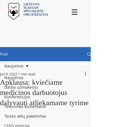
LIETUVOS
SLAUGOS
SPECIALISTŲ
ORGANIZACIJA
Post
Naujienos
Jun 9, 2022
1 min read
Naujienos
Apklausa: kviečiame
Darbo užmokestis
medicinos darbuotojus
Konferencijos
dalyvauti atliekamame tyrime
Teisininko komentarai
Teisės aktų pakeitimai
LSSO pozicija