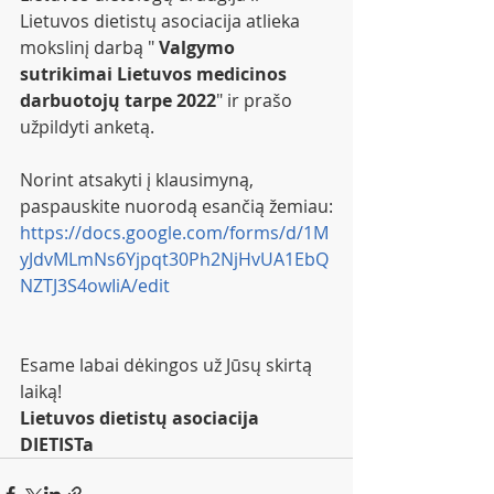
Lietuvos dietistų asociacija atlieka 
mokslinį darbą " 
Valgymo 
sutrikimai Lietuvos medicinos 
darbuotojų tarpe 2022
" ir prašo 
užpildyti anketą.
Norint atsakyti į klausimyną, 
paspauskite nuorodą esančią žemiau:
https://docs.google.com/forms/d/1M
yJdvMLmNs6Yjpqt30Ph2NjHvUA1EbQ
NZTJ3S4owIiA/edit
Esame labai dėkingos už Jūsų skirtą 
laiką!  
Lietuvos dietistų asociacija 
DIETISTa