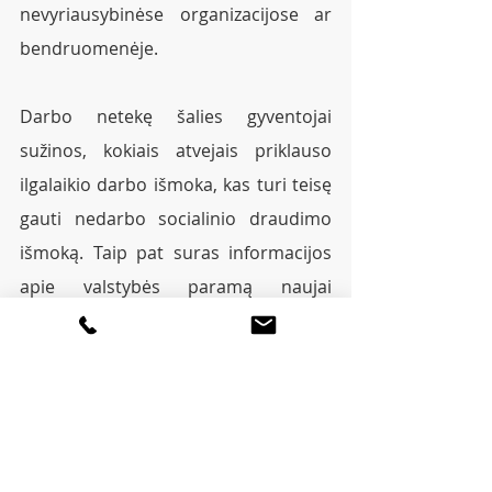
nevyriausybinėse organizacijose ar 
bendruomenėje.
Darbo netekę šalies gyventojai 
sužinos, kokiais atvejais priklauso 
ilgalaikio darbo išmoka, kas turi teisę 
gauti nedarbo socialinio draudimo 
išmoką. Taip pat suras informacijos 
apie valstybės paramą naujai 
kvalifikacijai įgyti, kvalifikacijai 
tobulinti ar naujoms kompetencijoms 
įgyti, sužinos apie galimybes įsteigti 
darbo vietą sau. 
Taip pat sužinos, kokias nemokamas 