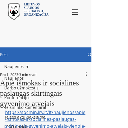
LIETUVOS
SLAUGOS
SPECIALISTŲ
ORGANIZACIJA
Post
Naujienos
Feb 1, 2023
3 min read
Naujienos
Apie išmokas ir socialines
Darbo užmokestis
paslaugas skirtingais
Konferencijos
gyvenimo atvejais
Teisininko komentarai
https://socmin.lrv.lt/lt/naujienos/apie
Teisės aktų pakeitimai
-ismokas-ir-socialines-paslaugas-
skirtingais-gyvenimo-atvejais-vienoje-
LSSO pozicija