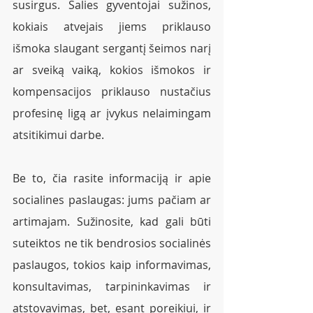
susirgus. Šalies gyventojai sužinos, 
kokiais atvejais jiems priklauso 
išmoka slaugant sergantį šeimos narį 
ar sveiką vaiką, kokios išmokos ir 
kompensacijos priklauso nustačius 
profesinę ligą ar įvykus nelaimingam 
atsitikimui darbe.
Be to, čia rasite informaciją ir apie 
socialines paslaugas: jums pačiam ar 
artimajam. Sužinosite, kad gali būti 
suteiktos ne tik bendrosios socialinės 
paslaugos, tokios kaip informavimas, 
konsultavimas, tarpininkavimas ir 
atstovavimas, bet, esant poreikiui, ir 