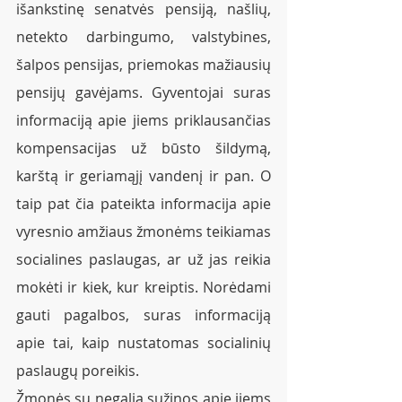
išankstinę senatvės pensiją, našlių, 
netekto darbingumo, valstybines, 
šalpos pensijas, priemokas mažiausių 
pensijų gavėjams. Gyventojai suras 
informaciją apie jiems priklausančias 
kompensacijas už būsto šildymą, 
karštą ir geriamąjį vandenį ir pan. O 
taip pat čia pateikta informacija apie 
vyresnio amžiaus žmonėms teikiamas 
socialines paslaugas, ar už jas reikia 
mokėti ir kiek, kur kreiptis. Norėdami 
gauti pagalbos, suras informaciją 
apie tai, kaip nustatomas socialinių 
paslaugų poreikis.
Žmonės su negalia sužinos apie jiems 