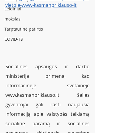
vietoje-www-kasmanpriklauso-lt
Leidiniai
mokslas
Tarptautinė patirtis
COVID-19
Socialinės apsaugos ir darbo 
ministerija primena, kad 
informacinėje svetainėje 
www.kasmanpriklauso.lt šalies 
gyventojai gali rasti naujausią 
informaciją apie valstybės teikiamą 
socialinę paramą ir socialines 
paslaugas skirtingais gyvenimo 