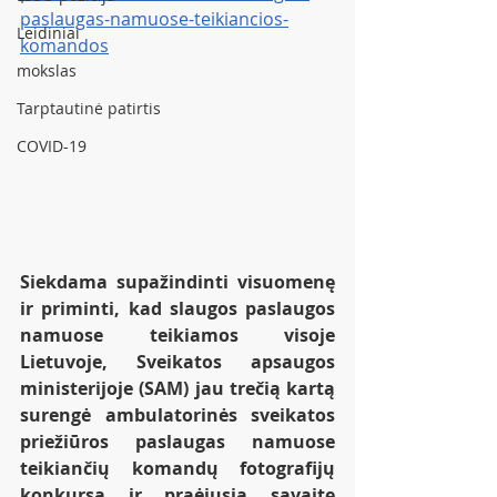
paslaugas-namuose-teikiancios-
Leidiniai
komandos
mokslas
Tarptautinė patirtis
COVID-19
Siekdama supažindinti visuomenę 
ir priminti, kad slaugos paslaugos 
namuose teikiamos visoje 
Lietuvoje, Sveikatos apsaugos 
ministerijoje (SAM) jau trečią kartą 
surengė ambulatorinės sveikatos 
priežiūros paslaugas namuose 
teikiančių komandų fotografijų 
konkursą ir praėjusią savaitę 