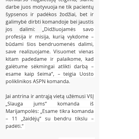
darbe juos motyvuoja ne tik pacientų 
šypsenos ir padėkos žodžiai, bet ir 
galimybė dirbti komandoje bei jaustis 
jos dalimi: 
„Didžiuojamės savo 
profesija ir misija, kurią vykdome – 
būdami šios bendruomenės dalimi, 
save realizuojame. Visuomet vienas 
kitam padedame ir palaikome, kad 
galėtume sėkmingai atlikti darbą – 
esame kaip šeima“, – teigia Uosto 
poliklinikos ASPN komanda.
Jai antrina ir antrąją vietą užėmusi
 VšĮ 
„Slauga jums“ komanda iš 
Marijampolės: „Esame tikra komanda 
– 11 „žaidėjų“ su bendru tikslu – 
padėti.“ 