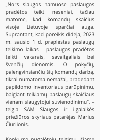
„Nors slaugos namuose paslaugos 
pradėtos teikti neseniai, tačiau 
matome, kad komandų skaičius 
visoje Lietuvoje sparčiai auga. 
Suprantant, kad poreikis didėja, 2023 
m. sausio 1 d. praplėstas paslaugų 
teikimo laikas – paslaugos pradėtos 
teikti vakarais, savaitgaliais bei 
švenčių dienomis. O pokyčių, 
palengvinsiančių šių komandų darbą, 
tikrai numatoma nemažai, pradedant 
papildomo inventoriaus parūpinimu, 
baigiant teikiamų paslaugų skaičiaus 
vienam slaugytojui suvienodinimu“, – 
teigia SAM Slaugos ir ilgalaikės 
priežiūros skyriaus patarėjas Marius 
Čiurlionis.
Konkurso nugalėtojų teigimu, šiame 