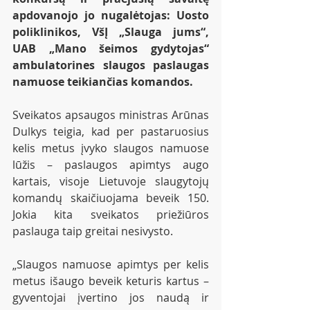
apdovanojo jo nugalėtojas: Uosto 
poliklinikos, VšĮ „Slauga jums“, 
UAB „Mano šeimos gydytojas“ 
ambulatorines slaugos paslaugas 
namuose teikiančias komandos.
Sveikatos apsaugos ministras Arūnas 
Dulkys teigia, kad per pastaruosius 
kelis metus įvyko slaugos namuose 
lūžis – paslaugos apimtys augo 
kartais, visoje Lietuvoje slaugytojų 
komandų skaičiuojama beveik 150. 
Jokia kita sveikatos priežiūros 
paslauga taip greitai nesivysto. 
„Slaugos namuose apimtys per kelis 
metus išaugo beveik keturis kartus – 
gyventojai įvertino jos naudą ir 