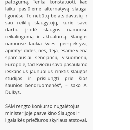
patogumą. Tenka konstatuoti, kad 
laiku pasiūlėme alternatyvą slaugai 
ligonėse. To nebūtų be atsidavusių ir 
sau reiklių slaugytojų, kurie savo 
darbu įrodė slaugos namuose 
reikalingumą ir aktualumą. Slaugos 
namuose laukia šviesi perspektyva, 
apimtys didės, nes, deja, esame viena 
sparčiausiai senėjančių visuomenių 
Europoje, tad kviečiu savo pašaukimo 
ieškančius jaunuolius rinktis slaugos 
studijas ir prisijungti prie šios 
šaunios bendruomenės“, – sako A. 
Dulkys. 
SAM rengto konkurso nugalėtojus 
ministerijoje pasveikino Slaugos ir 
ilgalaikės priežiūros skyriaus atstovai.