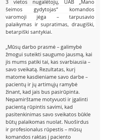
3 vietos nugalėtojų,
 UAB „Mano 
šeimos gydytojas“ komandos 
varomoji jėga – tarpusavio 
palaikymas ir supratimas, draugiški, 
betarpiški santykiai.
„Mūsų darbo prasmė – galimybė 
žmogui suteikti saugumo jausmą, kai 
jis mums patiki tai, kas svarbiausia – 
savo sveikatą. Rezultatas, kurį 
matome kasdieniame savo darbe – 
pacientų ir jų artimųjų ramybė 
žinant, kad jais bus pasirūpinta. 
Nepamirštame motyvuoti ir įgalinti 
pacientą rūpintis savimi, kad 
pasitenkinimas savo sveikatos būkle 
būtų palaikomas nuolat. Nuoširdus 
ir profesionalus rūpestis – mūsų 
komandos raktas į paciento 