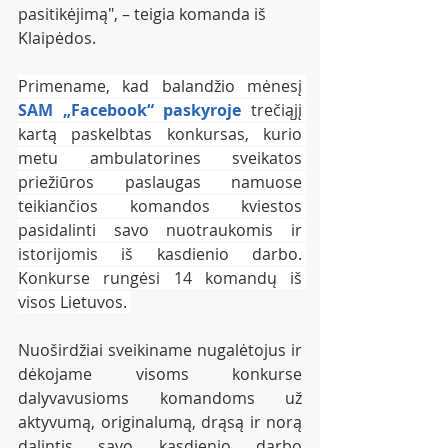
pasitikėjimą", – teigia komanda iš 
Klaipėdos.
Primename, kad balandžio mėnesį 
SAM „Facebook“ paskyroje 
trečiąjį 
kartą
paskelbtas konkursas, kurio 
metu ambulatorines sveikatos 
priežiūros paslaugas namuose 
teikiančios komandos kviestos 
pasidalinti savo nuotraukomis ir 
istorijomis iš kasdienio darbo. 
Konkurse rungėsi 14 komandų iš 
visos Lietuvos. 
Nuoširdžiai sveikiname nugalėtojus ir 
dėkojame visoms konkurse 
dalyvavusioms komandoms už 
aktyvumą, originalumą, drąsą ir norą 
dalintis savo kasdienio darbo 