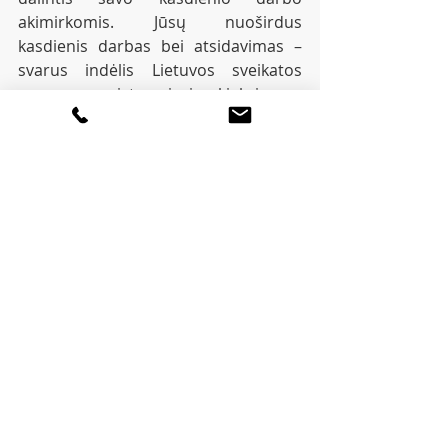
akimirkomis. Jūsų nuoširdus 
kasdienis darbas bei atsidavimas – 
svarus indėlis Lietuvos sveikatos 
apsaugos sistemai ir kiekvienam 
pacientui.
Primename, kad ambulatorinės 
slaugos paslaugos namuose yra 
asmens sveikatos priežiūros 
paslaugos, teikiamos paciento 
namuose, siekiant užtikrinti slaugos 
paslaugų tęstinumą, patenkinti 
paciento slaugos poreikius namų 
sąlygomis ir skatinti paciento 
savarankiškumą. Teikdamas slaugos 
paslaugą namuose, slaugytojas 
atlieka injekcijas, lašinės prijungimą, 
priežiūrą ir lašinę infuziją kateteriu; 