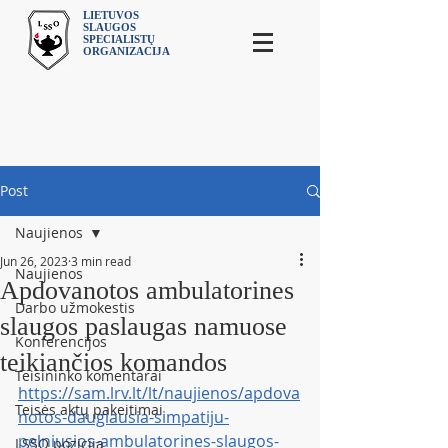
LIETUVOS
SLAUGOS
SPECIALISTŲ
ORGANIZACIJA
Post
Naujienos
Jun 26, 2023
3 min read
Naujienos
Apdovanotos ambulatorines
Darbo užmokestis
slaugos paslaugas namuose
Konferencijos
teikiančios komandos
Teisininko komentarai
https://sam.lrv.lt/lt/naujienos/apdova
Teisės aktų pakeitimai
notos-daugiausia-simpatiju-
pelniusios-ambulatorines-slaugos-
LSSO pozicija