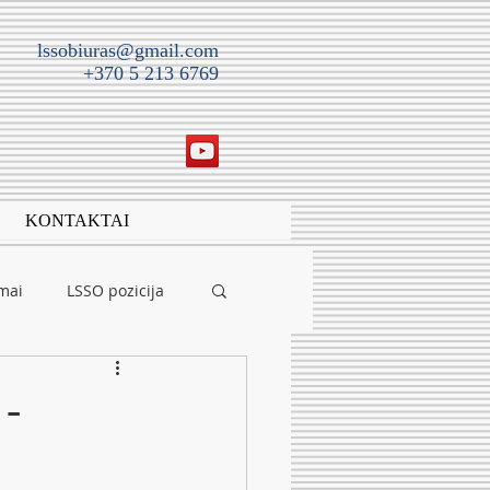
lssobiuras@gmail.com
+370 5 213 6769
KONTAKTAI
imai
LSSO pozicija
 -