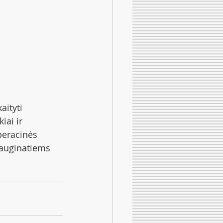
ityti 
iai ir 
peracinės 
 auginatiems 