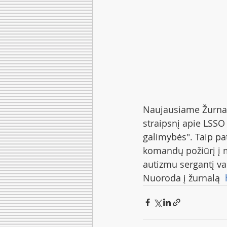
Naujausiame Žurnalo
straipsnį apie LSSO 
galimybės". Taip pat
komandų požiūrį į 
autizmu sergantį vai
Nuoroda į žurnalą  