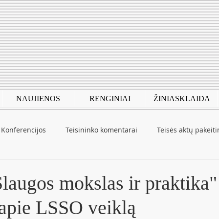
NAUJIENOS
RENGINIAI
ŽINIASKLAIDA
Konferencijos
Teisininko komentarai
Teisės aktų pakeit
autinė patirtis
COVID-19
laugos mokslas ir praktika"
 apie LSSO veiklą